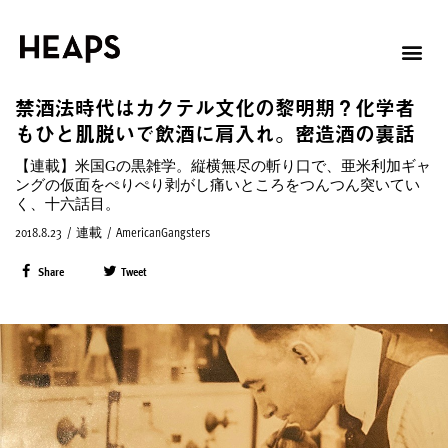
禁酒法時代はカクテル文化の黎明期？化学者
もひと肌脱いで飲酒に肩入れ。密造酒の裏話
【連載】米国Gの黒雑学。縦横無尽の斬り口で、亜米利加ギャ
ングの仮面をぺりぺり剥がし痛いところをつんつん突いてい
く、十六話目。
2018.8.23
/
連載
/
AmericanGangsters
Share
Tweet