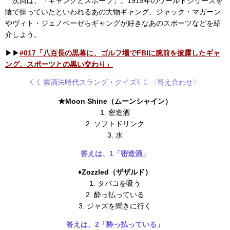
次回は、「ギャングとスポーツ」。1919年のワールドシリーズを
陰で操っていたといわれるあの大物ギャング、ジャック・マガーン
やヴィト・ジェノベーゼらギャングが好きなあのスポーツなどを紹
介しよう。
▶︎▶︎
#017「八百長の黒幕に、ゴルフ場でFBIに腕前を披露したギャ
ング。スポーツとの黒い交わり」
☾☾禁酒法時代スラング・クイズ☾☾〈答え合わせ〉
★Moon Shine（ムーンシャイン）
1. 密造酒
2. ソフトドリンク
3. 水
答えは、1「密造酒」
♦︎Zozzled（ザザルド）
1. タバコを吸う
2. 酔っ払っている
3. ジャズを聞きに行く
答えは、2「酔っ払っている」