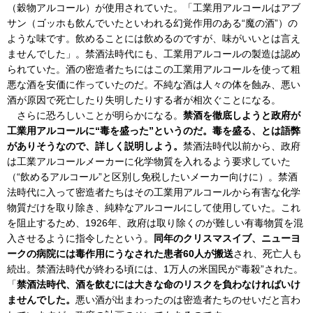
（穀物アルコール）が使用されていた。「工業用アルコールはアブ
サン（ゴッホも飲んでいたといわれる幻覚作用のある“魔の酒”）の
ような味です。飲めることには飲めるのですが、味がいいとは言え
ませんでした」。禁酒法時代にも、工業用アルコールの製造は認め
られていた。酒の密造者たちにはこの工業用アルコールを使って粗
悪な酒を安価に作っていたのだ。不純な酒は人々の体を蝕み、悪い
酒が原因で死亡したり失明したりする者が相次ぐことになる。
さらに恐ろしいことが明らかになる。
禁酒を徹底しようと政府が
工業用アルコールに“毒を盛った”というのだ。毒を盛る、とは語弊
がありそうなので、詳しく説明しよう。
禁酒法時代以前から、政府
は工業アルコールメーカーに化学物質を入れるよう要求していた
（“飲めるアルコール”と区別し免税したいメーカー向けに）。禁酒
法時代に入って密造者たちはその工業用アルコールから有害な化学
物質だけを取り除き、純粋なアルコールにして使用していた。これ
を阻止するため、1926年、政府は取り除くのが難しい有毒物質を混
入させるように指令したという。
同年のクリスマスイブ、ニューヨ
ークの病院には毒作用にうなされた患者60人が搬送
され、死亡人も
続出。禁酒法時代が終わる頃には、1万人の米国民が“毒殺”された。
「
禁酒法時代、酒を飲むには大きな命のリスクを負わなければいけ
ませんでした。
悪い酒が出まわったのは密造者たちのせいだと言わ