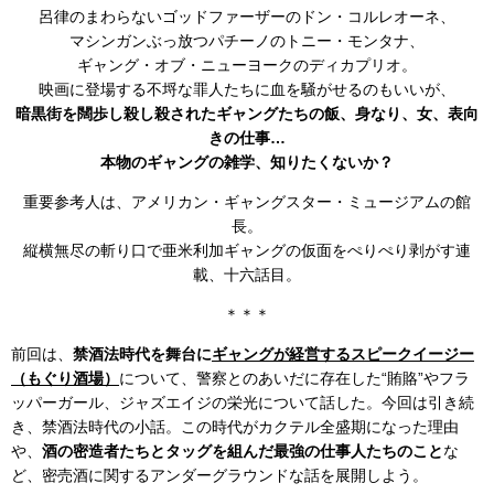
呂律のまわらないゴッドファーザーのドン・コルレオーネ、
マシンガンぶっ放つパチーノのトニー・モンタナ、
ギャング・オブ・ニューヨークのディカプリオ。
映画に登場する不埒な罪人たちに血を騒がせるのもいいが、
暗黒街を闊歩し殺し殺されたギャングたちの飯、身なり、女、表向
きの仕事…
本物のギャングの雑学、知りたくないか？
重要参考人は、アメリカン・ギャングスター・ミュージアムの館
長。
縦横無尽の斬り口で亜米利加ギャングの仮面をぺりぺり剥がす連
載、十六話目。
＊＊＊
前回は、
禁酒法時代を舞台に
ギャングが経営するスピークイージー
（もぐり酒場）
について、警察とのあいだに存在した“賄賂”やフラ
ッパーガール、ジャズエイジの栄光について話した。今回は引き続
き、禁酒法時代の小話。この時代がカクテル全盛期になった理由
や、
酒の密造者たちとタッグを組んだ最強の仕事人たちのこと
な
ど、密売酒に関するアンダーグラウンドな話を展開しよう。