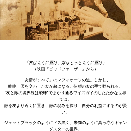
「友は近くに置け、敵はもっと近くに置け」
（映画『ゴッドファーザー』から）
「友情がすべて」のマフィオーソの道。しかし、
昨晩、盃を交わした友が敵になる。信頼の友の手で葬られる。
“友と敵の境界線は曖昧”でまかり通るワイズガイのしたたかな世界
では、
敵を友より近くに置き、敵の弱みを握り、自分の利益にするのが賢
い。
ジェットブラックのようにドス黒く、朱肉のように真っ赤なギャン
グスターの世界。