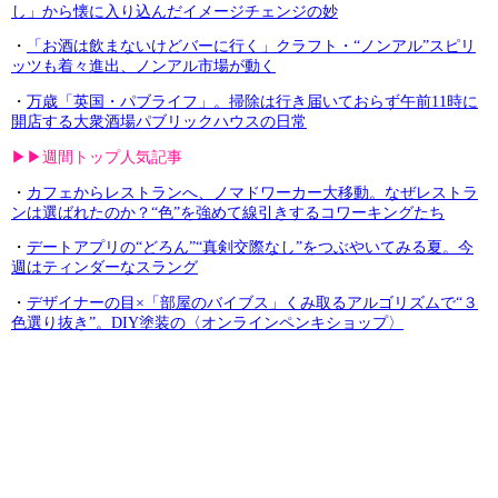
し」から懐に入り込んだイメージチェンジの妙
・
「お酒は飲まないけどバーに行く」クラフト・“ノンアル”スピリ
ッツも着々進出、ノンアル市場が動く
・
万歳「英国・パブライフ」。掃除は行き届いておらず午前11時に
開店する大衆酒場パブリックハウスの日常
▶︎▶︎週間トップ人気記事
・
カフェからレストランへ、ノマドワーカー大移動。なぜレストラ
ンは選ばれたのか？“色”を強めて線引きするコワーキングたち
・
デートアプリの“どろん”“真剣交際なし”をつぶやいてみる夏。今
週はティンダーなスラング
・
デザイナーの目×「部屋のバイブス」くみ取るアルゴリズムで“３
色選り抜き”。DIY塗装の〈オンラインペンキショップ〉