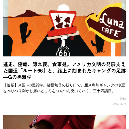
逃走、密輸、隠れ蓑、食事処。アメリカ文明の発展支え
た国道「ルート66」と、路上に刻まれたギャングの足跡
—Gの黒雑学
【連載】米国Gの黒雑学。縦横無尽の斬り口で、亜米利加ギャングの仮面
をぺりぺり剥がし痛いところをつんつん突いていく、三十四話目。
連載
2024.12.30