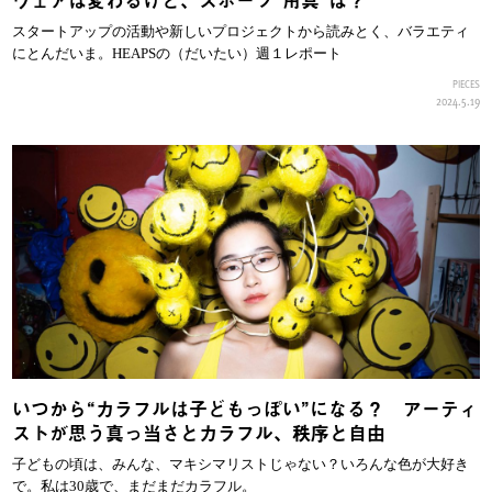
ウェアは変わるけど、スポーツ”用具”は？
スタートアップの活動や新しいプロジェクトから読みとく、バラエティ
にとんだいま。HEAPSの（だいたい）週１レポート
PIECES
2024.5.19
いつから“カラフルは子どもっぽい”になる？ アーティ
ストが思う真っ当さとカラフル、秩序と自由
子どもの頃は、みんな、マキシマリストじゃない？いろんな色が大好き
で。私は30歳で、まだまだカラフル。