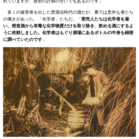
れていますが、政府の計画のせいでもあるのです」
多くの被害者を出した禁酒法時代の酒だが、裏では意外な者たち
の働きがあった。「化学者」たちだ。「
密売人たちは化学者を雇
い、密造酒から有毒な化学物質だけを取り除き、飲める酒にするよ
うに依頼しました。化学者はもぐり酒場にあるボトルの中身を綿密
に調べていたのです
」