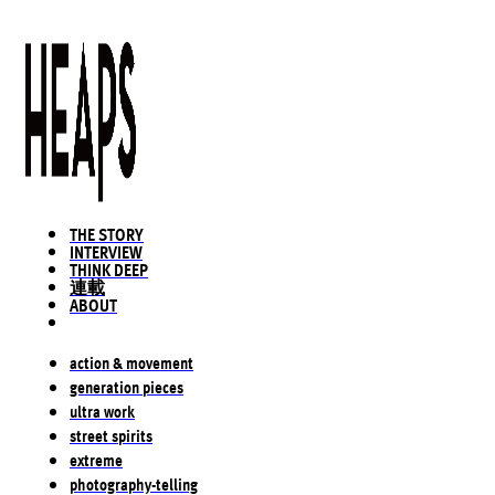
THE STORY
INTERVIEW
THINK DEEP
連載
ABOUT
action & movement
generation pieces
ultra work
street spirits
extreme
photography-telling