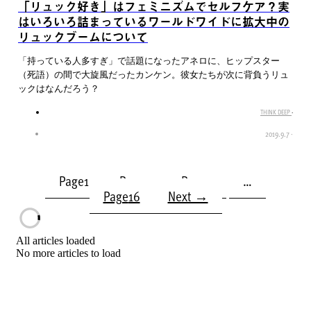
「リュック好き」はフェミニズムでセルフケア？実
はいろいろ詰まっているワールドワイドに拡大中の
リュックブームについて
「持っている人多すぎ」で話題になったアネロに、ヒップスター
（死語）の間で大旋風だったカンケン。彼女たちが次に背負うリュ
ックはなんだろう？
THINK DEEP
·
2019.9.7
·
Page
1
Page
2
Page
3
…
Page
16
Next →
All articles loaded
No more articles to load