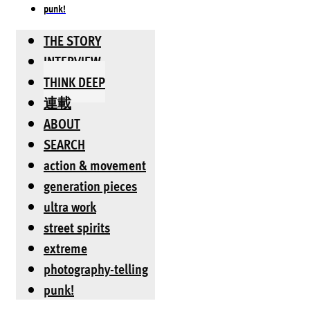
punk!
THE STORY
INTERVIEW
THINK DEEP
連載
ABOUT
SEARCH
action & movement
generation pieces
ultra work
street spirits
extreme
photography-telling
punk!