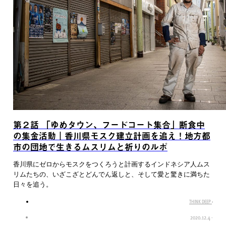
第２話 「ゆめタウン、フードコート集合」断食中
の集金活動｜香川県モスク建立計画を追え！地方都
市の団地で生きるムスリムと祈りのルポ
香川県にゼロからモスクをつくろうと計画するインドネシア人ムス
リムたちの、いざこざとどんでん返しと、そして愛と驚きに満ちた
日々を追う。
THINK DEEP
·
2020.12.4
·