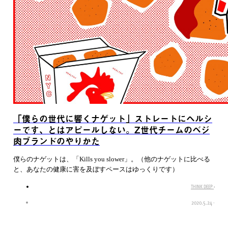
「僕らの世代に響くナゲット」ストレートにヘルシ
ーです、とはアピールしない。Z世代チームのベジ
肉ブランドのやりかた
僕らのナゲットは、「Kills you slower」。（他のナゲットに比べる
と、あなたの健康に害を及ぼすペースはゆっくりです）
THINK DEEP
·
2020.5.24
·