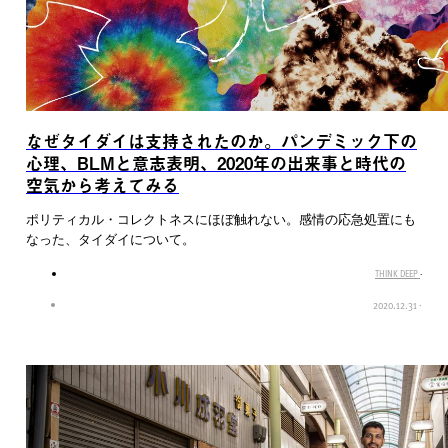
なぜタイダイは支持されたのか。パンデミック下の
心理、BLMと意志表明、2020年の出来事と時代の
空気から考えてみる
ポリティカル・コレクトネスにほぼ触れない。感情の応急処置にも
なった、タイダイについて。
THINK DEEP
·
2020.12.31
·