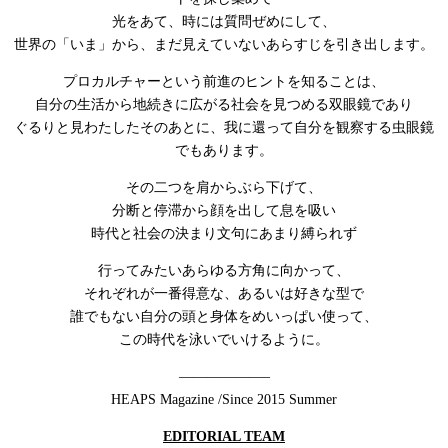
光をあて、時には質問ぜめにして、
世界の「いま」から、まだ見えていないあらすじを引き出します。
プロカルチャーという前進のヒントを知ることは、
自分の生活から地続きに広がる社会を見つめる双眼鏡であり
ぐるりと見わたしたそのあとに、我に還って自分を観察する虫眼鏡
でもあります。
その二つを肩からぶら下げて、
分断と停滞から顔を出して息を吸い
時代と社会の決まり文句にあまり縛られず
行ってみたいあらゆる方角に向かって、
それぞれが一番得意な、あるいは好きな型で
誰でもない自分の頭と身体をめいっぱい使って、
この時代を泳いでいけるように。
——————–
HEAPS Magazine /Since 2015 Summer
EDITORIAL TEAM