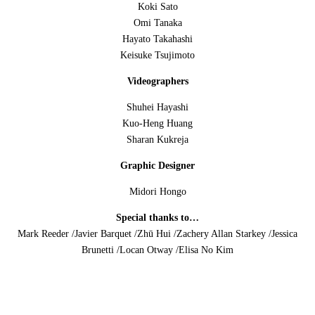
Koki Sato
Omi Tanaka
Hayato Takahashi
Keisuke Tsujimoto
Videographers
Shuhei Hayashi
Kuo-Heng Huang
Sharan Kukreja
Graphic Designer
Midori Hongo
Special thanks to…
Mark Reeder /Javier Barquet /Zhū Hui /Zachery Allan Starkey /Jessica
Brunetti /Locan Otway /Elisa No Kim