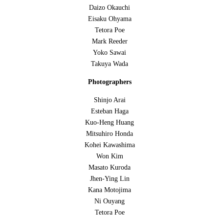
Daizo Okauchi
Eisaku Ohyama
Tetora Poe
Mark Reeder
Yoko Sawai
Takuya Wada
Photographers
Shinjo Arai
Esteban Haga
Kuo-Heng Huang
Mitsuhiro Honda
Kohei Kawashima
Won Kim
Masato Kuroda
Jhen-Ying Lin
Kana Motojima
Ni Ouyang
Tetora Poe