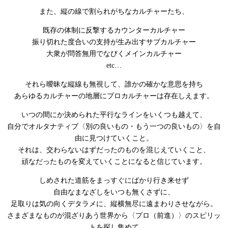
また、縦の線で割られがちなカルチャーたち、
既存の体制に反撃するカウンターカルチャー
振り切れた度合いの支持が生み出すサブカルチャー
大衆が問答無用でなびくメインカルチャー
etc…
それら曖昧な縦線も無視して、誰かの確かな意思を持ち
あらゆるカルチャーの地層にプロカルチャーは存在しえます。
いつの間にか決められた平行なラインをいくつも越えて、
自分でオルタナティブ〈別の良いもの・もう一つの良いもの〉を自
由に見つけていくこと。
それは、交わらないはずだったのものを混じえていくこと、
頑なだったものを変えていくことになると信じています。
しめされた道筋をまっすぐにばかり行き来せず
自由なまなざしをいつも無くさずに、
足取りは気の向くデタラメに、縦横無尽に遠まわりさせながら。
さまざまなものが混ざりあう世界から〈プロ（前進）〉のスピリッ
トを探し集めて