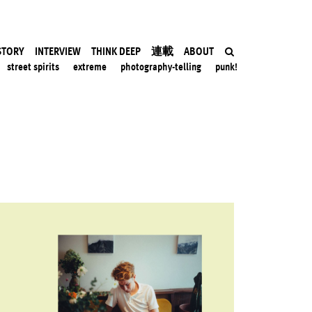
STORY
INTERVIEW
THINK DEEP
連載
ABOUT
street spirits
extreme
photography-telling
punk!