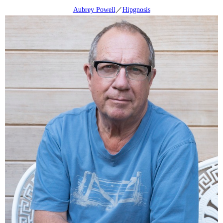
Aubrey Powell
／
Hipgnosis