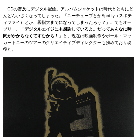
CDの普及にデジタル配信。アルバムジャケットは時代とともにど
んどん小さくなってしまった。「ユーチューブとかSpotify（スポテ
ィファイ）とか、親指大までになってしまったろう？」。でもオー
ブリー、「
デジタルエイジにも感謝しているよ。だってあんなに時
間がかからなくてすむから！
」と、現在は映画制作やポール・マッ
カートニーのツアーのクリエイティブディレクターも務めており現
役だ。