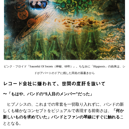
ピンク・フロイド『Saucerful Of Secrets（神秘、68年）』。ちなみに「Hipgnosis」の由来は、シ
ドがアパートのドアに残した同名の落書きから
レコード会社に嫌われて、世間の度肝を抜いて
〜「もはや、バンドの“5人目のメンバー”だった」
ヒプノシスの、これまでの常套を一切取り入れずに、バンドの新
しくも確かなコンセプトをビジュアルで表現する前衛さは、
「何か
新しいものを求めていた」バンドとファンの琴線にすぐに触れる
こ
ととなる。