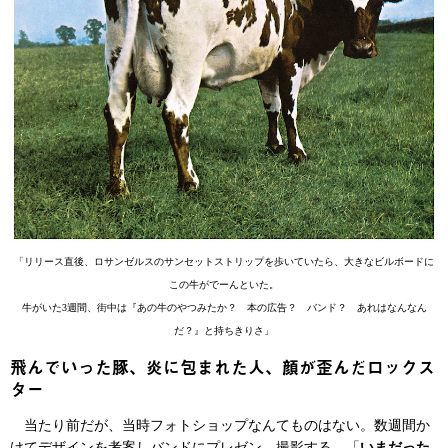
「リリース直後、ロサンゼルスのサンセットストリップを歩いていたら、大きなビルボードに
この牛がでーんといた。
牛がいた3週間、街中は『あの牛のやつみたか？ 本の広告？ バンド？ あれはなんなん
だ？』と持ちきりさ」
飛んでいった豚、炎に包まれた人、顔が歪んだロックス
ター
当たり前だが、当時フォトショップなんてものはない。数週間か
けてデザインを考案しバンドにプレゼン、撮影する。「
いまだった