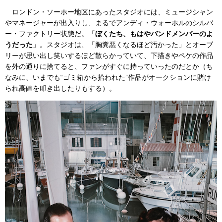
ロンドン・ソーホー地区にあったスタジオには、ミュージシャン
やマネージャーが出入りし、まるでアンディ・ウォーホルのシルバ
ー・ファクトリー状態だ。「
ぼくたち、もはやバンドメンバーのよ
うだった
」。スタジオは、「胸糞悪くなるほど汚かった」とオーブ
リーが思い出し笑いするほど散らかっていて、下描きやペケの作品
を外の通りに捨てると、ファンがすぐに持っていったのだとか（ち
なみに、いまでも“ゴミ箱から拾われた”作品がオークションに賭け
られ高値を叩き出したりもする）。