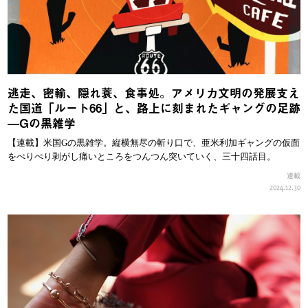
逃走、密輸、隠れ蓑、食事処。アメリカ文明の発展支え
た国道「ルート66」と、路上に刻まれたギャングの足跡
—Gの黒雑学
【連載】米国Gの黒雑学。縦横無尽の斬り口で、亜米利加ギャングの仮面
をぺりぺり剥がし痛いところをつんつん突いていく、三十四話目。
連載
2024.12.30