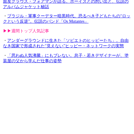
親友クラウス・フォアマンが語る。ボーイズとの想い出と、伝説の
アルバムジャケット秘話
・
ブラジル・軍事クーデター暗黒時代。恐るべき子どもたちの“ロッ
クという反逆”。伝説のバンド「Os Mutantes」
▶︎▶︎週間トップ人気記事
・
アンダーグラウンドに生きた「ソビエトのヒッピーたち」。自由
なき国家で形成された“見えない”ヒッピー・ネットワークの実態
・
「思わぬ人気沸騰」にもブレない。息子・若きデザイナーが、塗
装屋の父から学んだ仕事の姿勢