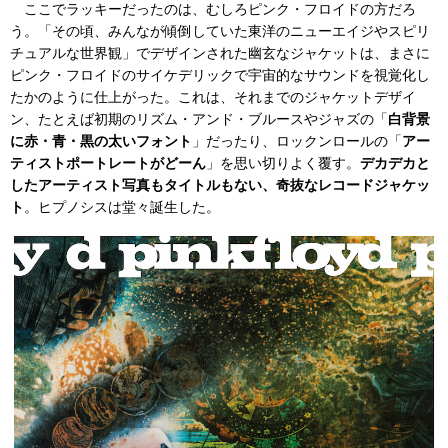
ここでラッキーだったのは、むしろピンク・フロイドの方だろ
う。「その頃、みんなが傾倒していた東洋のニューエイジやスピリ
チュアルな世界観」でデザインされた幽玄なジャケットは、まさに
ピンク・フロイドのサイケデリックで宇宙的なサウンドを視覚化し
たかのように仕上がった。これは、それまでのジャケットデザイ
ン、たとえば初期のリズム・アンド・ブルースやジャズの「
白背景
に赤・青・黒の太いフォント
」だったり、ロックンロールの「
アー
ティストポートレートがどーん
」を思い切りよく覆す。
デカデカと
したアーティスト写真もタイトルもない、奇抜なレコードジャケッ
ト
。ヒプノシスは堂々誕生した。