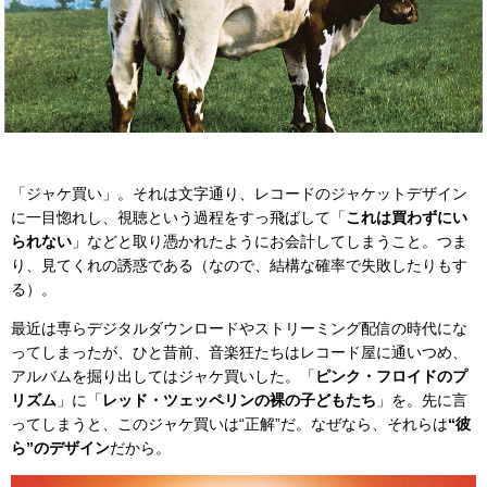
「ジャケ買い」。それは文字通り、レコードのジャケットデザイン
に一目惚れし、視聴という過程をすっ飛ばして「
これは買わずにい
られない
」などと取り憑かれたようにお会計してしまうこと。つま
り、見てくれの誘惑である（なので、結構な確率で失敗したりもす
る）。
最近は専らデジタルダウンロードやストリーミング配信の時代にな
ってしまったが、ひと昔前、音楽狂たちはレコード屋に通いつめ、
アルバムを掘り出してはジャケ買いした。「
ピンク・フロイドのプ
リズム
」に「
レッド・ツェッペリンの裸の子どもたち
」を。先に言
ってしまうと、このジャケ買いは“正解”だ。なぜなら、それらは
“彼
ら”のデザイン
だから。