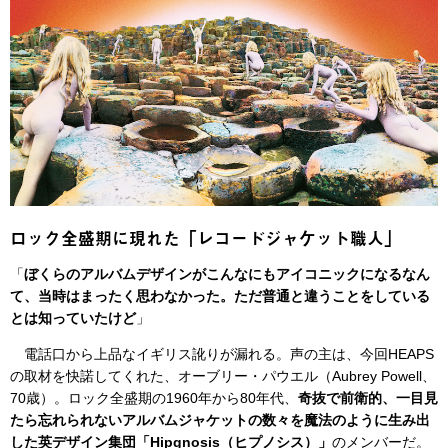
ロック全盛期に現れた「レコードジャケット職人」
「
ぼくらのアルバムデザインがこんなにもアイコニックになるなん
て、当時はまったく思わなかった。ただ普通と違うことをしている
とは知っていたけど
」
電話口から上品なイギリス訛りが漏れる。声の主は、今回HEAPS
の取材を快諾してくれた、オーブリー・パウエル（Aubrey Powell、
70歳）。ロック全盛期の1960年から80年代、
奇抜で前衛的、一目見
たら忘れられないアルバムジャケットの数々を魔法のように生み出
した英デザイン集団「Hipgnosis（ヒプノシス）」
のメンバーだ。