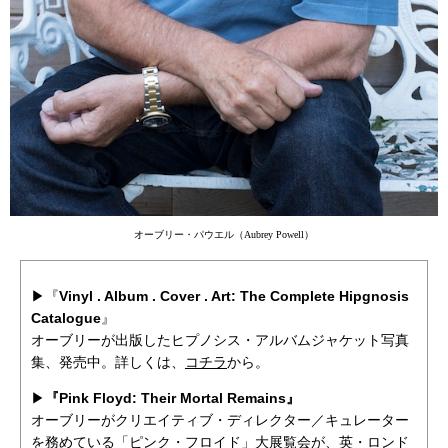
オーブリー・パウエル（Aubrey Powell）
▶︎『
Vinyl . Album . Cover . Art: The Complete Hipgnosis
Catalogue
』
オーブリーが出版したヒプノシス・アルバムジャケット写真
集、発売中。詳しくは、
コチラ
から。
▶︎
『Pink Floyd: Their Mortal Remains』
オーブリーがクリエイティブ・ディレクター／キュレーター
を務めている「ピンク・フロイド」大展覧会が、英・ロンド