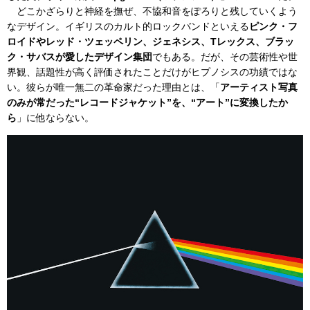
どこかざらりと神経を撫ぜ、不協和音をぽろりと残していくよう
なデザイン。イギリスのカルト的ロックバンドといえる
ピンク・フ
ロイドやレッド・ツェッペリン、ジェネシス、Tレックス、ブラッ
ク・サバスが愛したデザイン集団
でもある。だが、その芸術性や世
界観、話題性が高く評価されたことだけがヒプノシスの功績ではな
い。彼らが唯一無二の革命家だった理由とは、「
アーティスト写真
のみが常だった“レコードジャケット”を、“アート”に変換したか
ら
」に他ならない。