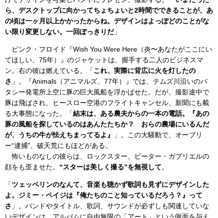
ら、デスクトップに向かってちょちょいと2時間でできることが、あ
の頃は一ヶ月以上かかったからね。デザインはよっぽどのことがな
い限り変更しない。一回ぽっきりだ
」
ピンク・フロイド『Wish You Were Here（炎〜あなたがここにい
てほしい、75年）』のジャケットは、握手する二人のビジネスマ
ン。右の彼は燃えている。「
これ、実際に背広に火を灯したの
さ
」。『Animals（アニマルズ、77年）』では、テムズ川沿いのバ
タシー発電所上空に豚の巨大風船を浮かばせた。だが、撮影途中で
豚は飛ばされ、ヒースロー空港のフライトキャンセル、新聞にも載
る大事態になった。「
結末は、ある農夫からの一本の電話。『あの
豚の風船を探しているのはあんたたちか？ おらの農場にいるんだ
が、うちの牛が怯えちまってるよ』
」。この大騒動で、オーブリ
ー“逮捕”、破天荒にもほどがある。
怖いものなしの彼らは、ロックスター、ピーター・ガブリエルの
顔をも歪ませた。
“スターは美しく撮る”を無視して
。
「
ツェッペリンのなんて、音楽も聴かず歌詞も見ずにデザインした
よ。ジミー・ペイジは『俺たちのこと知っているだろう？』って
さ
」。バンドやタイトル、歌詞、サウンドが必ずしも関連していな
いデザインは、アルバムに自由無限の「アート」という側面を与え