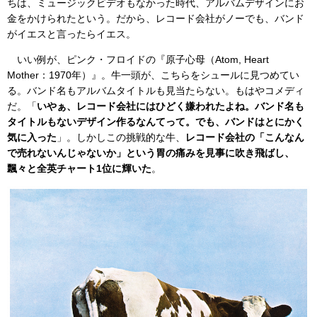
ちは、ミュージックビデオもなかった時代、アルバムデザインにお
金をかけられたという。だから、レコード会社がノーでも、バンド
がイエスと言ったらイエス。
いい例が、ピンク・フロイドの『原子心母（Atom, Heart
Mother：1970年）』。牛一頭が、こちらをシュールに見つめてい
る。バンド名もアルバムタイトルも見当たらない。もはやコメディ
だ。「
いやぁ、レコード会社にはひどく嫌われたよね。バンド名も
タイトルもないデザイン作るなんてって。でも、バンドはとにかく
気に入った
」。しかしこの挑戦的な牛、
レコード会社の「こんなん
で売れないんじゃないか」という胃の痛みを見事に吹き飛ばし、
飄々と全英チャート1位に輝いた
。