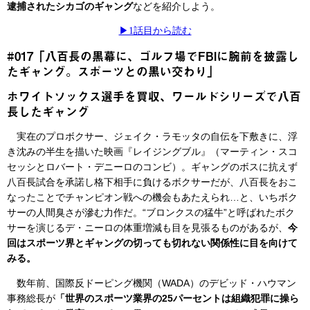
逮捕されたシカゴのギャング
などを紹介しよう。
▶︎1話目から読む
#017「八百長の黒幕に、ゴルフ場でFBIに腕前を披露し
たギャング。スポーツとの黒い交わり」
ホワイトソックス選手を買収、ワールドシリーズで八百
長したギャング
実在のプロボクサー、ジェイク・ラモッタの自伝を下敷きに、浮
き沈みの半生を描いた映画『レイジングブル』（マーティン・スコ
セッシとロバート・デニーロのコンビ）。ギャングのボスに抗えず
八百長試合を承諾し格下相手に負けるボクサーだが、八百長をおこ
なったことでチャンピオン戦への機会もあたえられ…と、いちボク
サーの人間臭さが滲む力作だ。“ブロンクスの猛牛”と呼ばれたボク
サーを演じるデ・ニーロの体重増減も目を見張るものがあるが、
今
回はスポーツ界とギャングの切っても切れない関係性に目を向けて
みる。
数年前、国際反ドーピング機関（WADA）のデビッド・ハウマン
事務総長が
「世界のスポーツ業界の25パーセントは組織犯罪に操ら