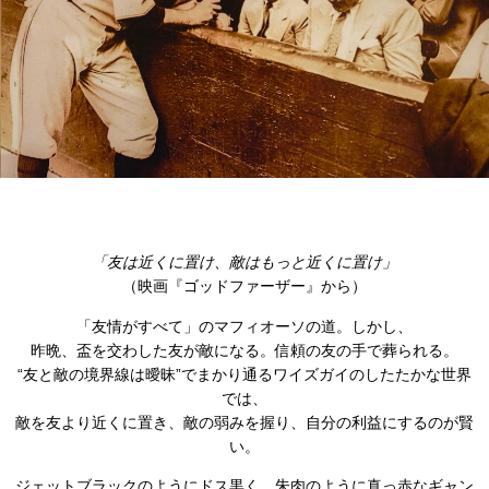
「友は近くに置け、敵はもっと近くに置け」
（映画『ゴッドファーザー』から）
「友情がすべて」のマフィオーソの道。しかし、
昨晩、盃を交わした友が敵になる。信頼の友の手で葬られる。
“友と敵の境界線は曖昧”でまかり通るワイズガイのしたたかな世界
では、
敵を友より近くに置き、敵の弱みを握り、自分の利益にするのが賢
い。
ジェットブラックのようにドス黒く、朱肉のように真っ赤なギャン