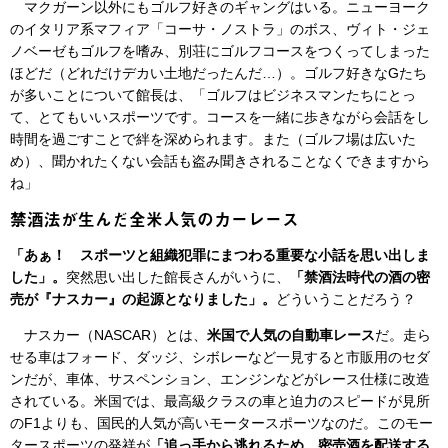
マクガーン以外にもゴルフ好きのギャングはいる。ニューヨーク
のイタリア系マフィア「コーサ・ノストラ」のボス、ヴィト・ジェ
ノベーゼもゴルフを嗜み、別荘にゴルフコースをつくってしまった
ほどだ（どれだけデカい土地だったんだ…）。ゴルフ好きなGたち
が多いことについて館長は、「ゴルフはビジネスマンたちにとっ
て、とてもいいスポーツです。コースを一緒に歩きながら会話をし
時間を過ごすことで絆を深められます。また（ゴルフ場は広いた
め）、聞かれたくない会話も盗み聞きされることなくできますから
ね」
禁酒法が生んだ全米人気のカーレース
「あぁ！ スポーツと組織犯罪にまつわる重要な小話を思い出しま
した」。
突然思い出した館長さんがいうに、
「禁酒法時代の酒の密
売が『ナスカー』の起源となりました」。
どういうことだろう？
ナスカー（NASCAR）とは、
米国で人気の自動車レース
だ。走ら
せる車はフォード、ダッジ、シボレーなど一見すると市販用のセダ
ンだが、車体、サスペンション、エンジンなどがレース仕様に改造
されている。米国では、最高級クラスの車と迫力のスピードが見所
のF1よりも、国民的人気が高いモータースポーツなのだ。このモー
タースポーツの発祥が
「追っ手から逃れるため、密売酒を配送する