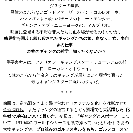
グスターの世界。
呂律のまわらないゴッドファーザーのドン・コルレオーネ、
マシンガンぶっ放つパチーノのトニー・モンタナ、
ギャング・オブ・ニューヨークのディカプリオ。
映画に登場する不埒な罪人たちに血を騒がせるのもいいが、
暗黒街を闊歩し殺し殺されたギャングたちの飯、身なり、女、表向
きの仕事…
本物のギャングの雑学、知りたくないか？
重要参考人は、アメリカン・ギャングスター・ミュージアムの館
長、ローカン・オトウェイ。
9歳のころから筋金入りのギャングが周りにいる環境で育った
最もギャングスターに近いカタギだ。
＊＊＊
前回は、密売酒をうまく混ぜ合わせ
〈カクテル文化〉を花咲かせた
禁酒法時代
、またギャングの経営する
もぐり酒場でも大活躍した“化
学者”の存在について暴いた。
今回は、
「ギャングとスポーツ」
につ
いて。1919年のワールドシリーズを陰で操っていたといわれるあの
大物ギャングや、
プロ並みのゴルフスキルをもち、ゴルフコースで