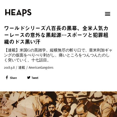
ワールドシリーズ八百長の黒幕、全米人気カ
ーレースの意外な黒起源…スポーツと犯罪組
織のドス黒い汗
【連載】米国Gの黒雑学。縦横無尽の斬り口で、亜米利加ギャ
ングの仮面をぺりぺり剥がし、痛いところをつんつんたのし
く突いていく、十七話目。
2018.9.8
/
連載
/
AmericanGangsters
Share
Tweet