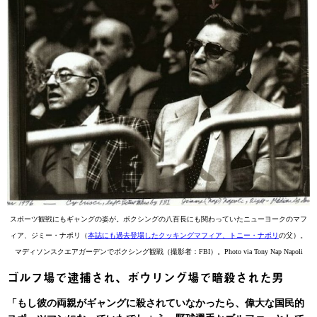
スポーツ観戦にもギャングの姿が。ボクシングの八百長にも関わっていたニューヨークのマフ
ィア、ジミー・ナポリ（
本誌にも過去登場したクッキングマフィア、トニー・ナポリ
の父）。
マディソンスクエアガーデンでボクシング観戦（撮影者：FBI）。Photo via Tony Nap Napoli
ゴルフ場で逮捕され、ボウリング場で暗殺された男
「もし彼の両親がギャングに殺されていなかったら、偉大な国民的