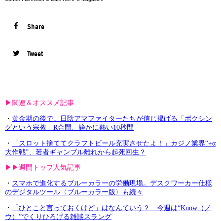
Share
Tweet
▶︎関連＆オススメ記事
・
黄金期の後で。日陰アマファイターたちが信じ掲げる「ボクシン
グという宗教」R合間、静かに熱い10秒間
・
「スロット捨ててクラフトビール充実させたよ！」カジノ業界“+α
大作戦”、若者ギャンブル離れから起死回生？
▶︎▶︎週間トップ人気記事
・
スマホで進化するブルーカラーの労働現場。デスクワーカー仕様
のデジタルツール〈ブルーカラー版〉も続々
・
「ひとこと言っておくけど」はなんていう？ 今週は“Know（ノ
ウ）”でくりひろげる雑談スラング