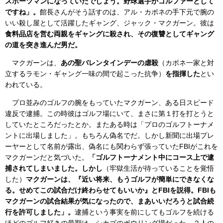
スポーツマンになっていたでしょう。野球選手かゴルファーとして
ですね」。
館長さんがそう話すのは、アル・カポネの手下元で腕の
いい殺し屋として活躍したギャング、ジャック・マクガーン。彼は
食料品店を営む両親をギャングに殺され、その復讐としてギャング
の道を突き進んだ男だ。
マクガーンは、
あの聖バレンタインデーの虐殺
（カポネ一家と対
立するラモン・ギャング一味の間で起こった抗争）
を指揮した
とい
われている。
プロ並みのゴルフの腕をもっていたマクガーン、ある日スピード
違反で逮捕。この時彼はゴルフ場にいて、まさに第１打を打とうと
していたところだったとか。またある時は「プロのゴルフトーナメ
ントに出場しました」。もちろん偽名でだ。しかし新聞に出場プレ
ーヤーとして名前が露出、偽名にも関わらず張っていたFBIがこれを
マクガーンだと気づいた。
「ゴルフトーナメント中にコース上で逮
捕されてしまいました。しかし
（牢獄生活が待っていることを覚悟
した）
マクガーンは、『近い将来、もうゴルフが簡単にできなくな
る。せめてこの試合だけ終わらせてもいいか』とFBIを説得。FBIも
マクガーンの試合結果が気になったので、まあいいだろうと試合続
行を許可しました」。
逮捕という事実を前にしてもゴルフを続ける
ほどのゴルフ好きの最期は、シカゴのボウリング場だった。２人の