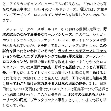
と、アメリカンギャングミュージアムの館長さん。「その中でも有
名な八百長事件は、1919年のワールドシリーズ。通説では、大物ギ
ャングアーノルド・ロススタインがチームを買収したといわれてい
ます」
メジャーリーグベースボール（MLB）における優勝決定戦で、
野
球の試合のなかで最重要なワールドシリーズ。
この年は、シカゴ・
ホワイトソックス対シンシナティ・レッズ。ホワイトソックスが優
勢とみられていたが、蓋を開けてみたら、レッズが勝利した。
この
試合を操ったといわれているのが、
ラッキー・ルチアーノにファッ
ションを教えたユダヤ系ギャング
で組織犯罪の元祖、アーノルド・
ロススタインだ。
賭博で稼ぐ札束を数える指が止まらなかったロス
スタイン、ついに
米国民の娯楽・野球でも悪儲けしようと八百長工
作。
手下を使いホワイトソックスの選手たちに賄賂を渡し負けるよ
うに仕向け、大儲けしようと企んだ。結局、工作が発覚し
賄賂を受
け取ってわざと負けた主力選手８人は永久追放の処分。
対し、日本
円にして3,900万円ほど儲けたロススタインは証拠不十分で不起訴と
いう結果に終わった。この八百長事件は、
150年の伝統あるメジャ
ーリーグの汚点「ブラックソックス事件」
として、いまでも語り草
となっている。