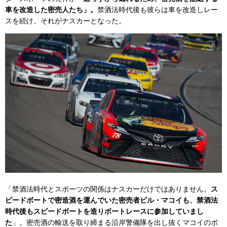
車を改造した密売人たち」。
禁酒法時代後も彼らは車を改造しレー
スを続け、それがナスカーとなった。
「禁酒法時代とスポーツの関係はナスカーだけではありません。
ス
ピードボートで密造酒を運んでいた密売者ビル・マコイも、禁酒法
時代後もスピードボートを造りボートレースに参加していまし
た
」。密売酒の輸送を取り締まる沿岸警備隊を出し抜くマコイのボ