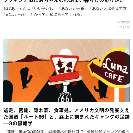
おばあちゃんは「いい子だね」「あなたが一番」「あなたと出会えて本
当によかった」とかって、私に言ってくれる。
INTERVIEW
2025.1.15
逃走、密輸、隠れ蓑、食事処。アメリカ文明の発展支え
た国道「ルート66」と、路上に刻まれたギャングの足跡
—Gの黒雑学
【連載】米国Gの黒雑学。縦横無尽の斬り口で、亜米利加ギャングの仮面