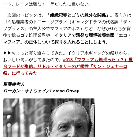
ート、レースは難なく一等だったに違いない。
次回のトピックは、
「組織犯罪とゴミの意外な関係」
。表向きは
ゴミ処理業者のトニー・ソプラノ（ギャングドラマの代名詞『ザ・
ソプラノズ』の主人公でマフィアのボス）など、なぜかGたちが背
後で操るゴミ処理業界や、
イタリアで活発な環境破壊集団「エコ・
マフィア」の正体について探りを入れることにしよう。
▶︎▶︎ちょっと寄り道をしてみた。イタリア系ギャングの祭りから、
おいしい匂いがしてきたので。
#018「マフィアも頬張った（？）屋
台フードが集結。リトル・イタリーのど根性『サン・ジェナーロ
祭』に行ってみた」
重要参考人
ローカン・オトウェイ／Lorcan Otway