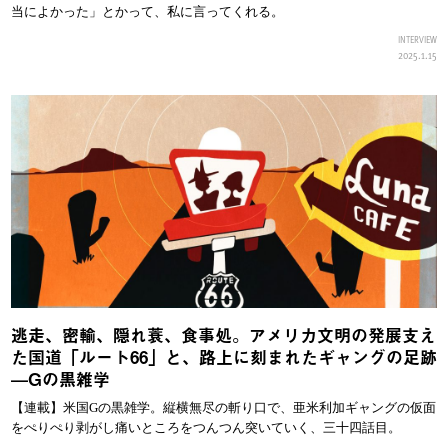
当によかった」とかって、私に言ってくれる。
INTERVIEW
2025.1.15
逃走、密輸、隠れ蓑、食事処。アメリカ文明の発展支え
た国道「ルート66」と、路上に刻まれたギャングの足跡
—Gの黒雑学
【連載】米国Gの黒雑学。縦横無尽の斬り口で、亜米利加ギャングの仮面
をぺりぺり剥がし痛いところをつんつん突いていく、三十四話目。