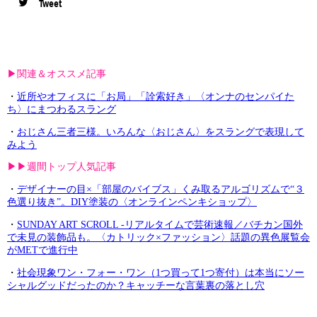
Tweet
▶︎関連＆オススメ記事
・
近所やオフィスに「お局」「詮索好き」〈オンナのセンパイた
ち〉にまつわるスラング
・
おじさん三者三様。いろんな〈おじさん〉をスラングで表現して
みよう
▶︎▶︎週間トップ人気記事
・
デザイナーの目×「部屋のバイブス」くみ取るアルゴリズムで“３
色選り抜き”。DIY塗装の〈オンラインペンキショップ〉
・
SUNDAY ART SCROLL -リアルタイムで芸術速報／バチカン国外
で未見の装飾品も。〈カトリック×ファッション〉話題の異色展覧会
がMETで進行中
・
社会現象ワン・フォー・ワン（1つ買って1つ寄付）は本当にソー
シャルグッドだったのか？キャッチーな言葉裏の落とし穴