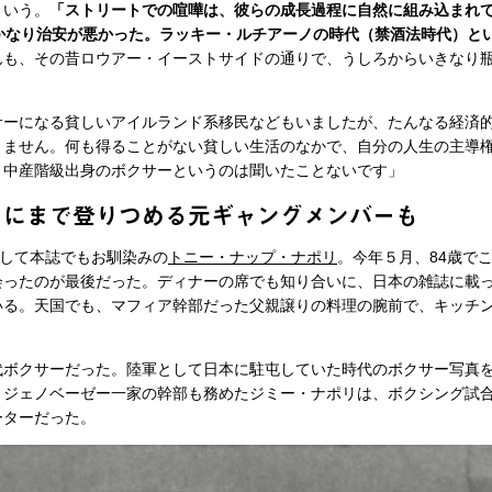
という。
「ストリートでの喧嘩は、彼らの成長過程に自然に組み込まれ
、かなり治安が悪かった。ラッキー・ルチアーノの時代（禁酒法時代）と
んも、その昔ロウアー・イーストサイドの通りで、うしろからいきなり
サーになる貧しいアイルランド系移民などもいましたが、たんなる経済
りません。何も得ることがない貧しい生活のなかで、自分の人生の主導
、中産階級出身のボクサーというのは聞いたことないです」
ーにまで登りつめる元ギャングメンバーも
として本誌でもお馴染みの
トニー・ナップ・ナポリ
。今年５月、84歳で
会ったのが最後だった。ディナーの席でも知り合いに、日本の雑誌に載
いる。天国でも、マフィア幹部だった父親譲りの料理の腕前で、キッチ
ボクサーだった。陸軍として日本に駐屯していた時代のボクサー写真
、ジェノベーゼー一家の幹部も務めたジミー・ナポリは、ボクシング試
ーターだった。