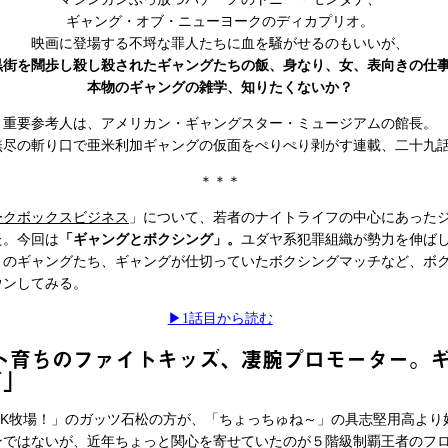
ギャング・オブ・ニューヨークのディカプリオ。
映画に登場する不埒な罪人たちに血を騒がせるのもいいが、
黒街を闊歩し殺し殺されたギャングたちの飯、身なり、女、表向きの仕
本物のギャングの雑学、知りたくないか？
重要参考人は、アメリカン・ギャングスター・ミュージアムの館長。
無尽の斬り口で亜米利加ギャングの仮面をぺりぺり剥がす連載、二十九
＊＊＊
ークボックスビジネス
」について、若者のナイトライフの中心にあった
た。今回は
「ギャングとボクシング」。
ユダヤ系犯罪組織が勢力を伸ば
りのギャングたち、ギャングが仕切っていたボクシングマッチなど、ボ
ウンしてみる。
▶︎1話目から読む
ート育ちのファイトキッズ、凄腕プロモーター。
グ」
OK牧場！」のガッツ石松の方が、「ちょっちゅね～」の具志堅用高より
ンではないが、近年ちょっと関心を寄せていたのが５階級制覇王者のフ