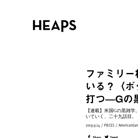
ファミリー
いる？〈ボ
打つ—Gの
【連載】米国Gの黒雑学
いていく、二十九話目。
2019.9.14
/
PIECES
/
AmericanGan
Share
Tweet