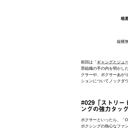
暗
縦横
前回は「
ギャングとジュ
罪組織の手の内を明かし
クサーや、ボクサーあが
ションについてノックダ
#029「ストリ
ングの強力タッ
ボクサーといったら、「
ボクシングの熱心なファ