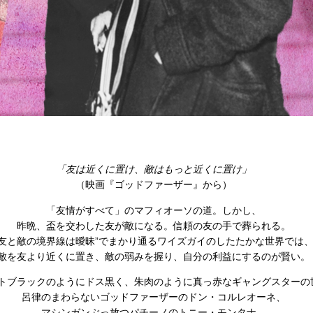
「友は近くに置け、敵はもっと近くに置け」
（映画『ゴッドファーザー』から）
「友情がすべて」のマフィオーソの道。しかし、
昨晩、盃を交わした友が敵になる。信頼の友の手で葬られる。
“友と敵の境界線は曖昧”でまかり通るワイズガイのしたたかな世界では
敵を友より近くに置き、敵の弱みを握り、自分の利益にするのが賢い。
トブラックのようにドス黒く、朱肉のように真っ赤なギャングスターの
呂律のまわらないゴッドファーザーのドン・コルレオーネ、
マシンガンぶっ放つパチーノのトニー・モンタナ、