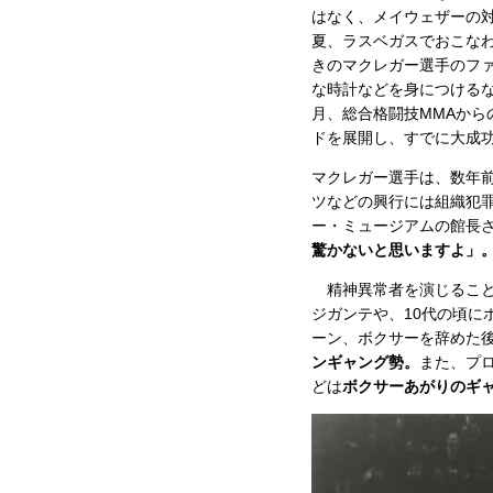
はなく、メイウェザーの対
夏、ラスベガスでおこな
きのマクレガー選手のファ
な時計などを身につける
月、総合格闘技MMAか
ドを展開し、すでに大成
マクレガー選手は、数年
ツなどの興行には組織犯
ー・ミュージアムの館長
驚かないと思いますよ」
精神異常者を演じること
ジガンテや、10代の頃
ーン、ボクサーを辞めた
ンギャング勢。
また、プ
どは
ボクサーあがりのギ