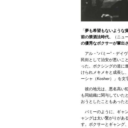
「
夢も希望もないような
前の禁酒法時代、
（ニュ
の優秀なボクサーが輩出さ
アル・“バミー”・デイヴ
民街として治安が悪いこ
った。ボクシングの道に進
けられメキメキと成長し
ーシャ（Kosher）」を
彼の地元は、悪名高い犯
も同組織に関与していた
おうとしたこともあった
バミーのように、ギャン
ャングは太い繋がりがあ
す。ボクサーとギャング