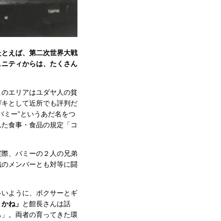
たとえば、第二次世界大戦
ュニティからは、たくさん
このエリアはユダヤ人の貧
ガキとして近所でも評判だ
バミー”というあだ名をつ
れた食事・食品の規定「コ
実際、バミーの２人の兄弟
織のメンバーとも対等に闘
多いように、ボクサーとギ
うかね」
と館長さんは話
ち」。両者の育ってきた環