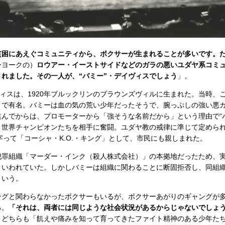
貧困にあえぐコミュニティから、ボクサーが生まれることが多いです。
ーヨークの）
ロウアー・イーストサイドなどのガラの悪いユダヤ系コミ
れました。その一人が、“バミー”・デイヴィスでしょう
」。
ィスは、1920年ブルックリンのブラウンズヴィルに生まれた。当時、
とで有名。バミーは血の気の荒い少年だったそうで、腕っぷしの強い悪
んでからは、プロモーターから「強そうな名前だから」という理由で“
、世界チャンピオンたちを相手に奮闘。ユダヤ教の戒律に準じて定めら
文字って「コーシャ・K.O.・キング」として、市民にも親しまれた。
罪組織「マーダー・インク（殺人株式会社）」の本拠地だったため、
といわれていた。しかしバミーは組織に関わることに断固拒否し、同組
という。
グと関わらなかったボクサーもいるが、ボクサーあがりのギャングが
る。
「それは、両者には同じような社会状況があるからじゃないでしょ
、どちらも「飢えや痛みを知って育ってきたファイト精神のある少年た