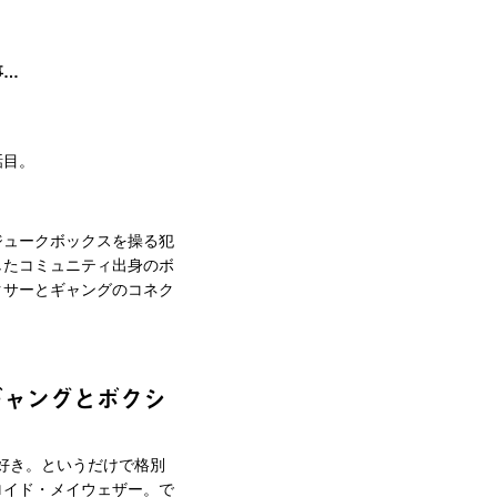
事…
話目。
ジュークボックスを操る犯
したコミュニティ出身のボ
クサーとギャングのコネク
ギャングとボクシ
好き。というだけで格別
ロイド・メイウェザー。で