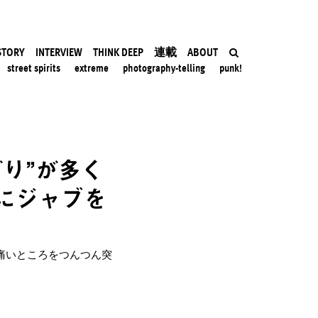
STORY
INTERVIEW
THINK DEEP
連載
ABOUT
street spirits
extreme
photography-telling
punk!
り”が多く
にジャブを
痛いところをつんつん突