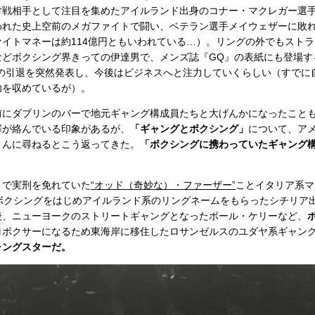
戦相手として注目を集めたアイルランド出身のコナー・マクレガー選手だ
われた史上空前のメガファイトで闘い、ベテラン選手メイウェザーに敗
イトマネーは約114億円ともいわれている…）。リングの外でもスト
などボクシング界きっての伊達男で、メンズ誌『GQ』の表紙にも登場す
らの引退を突然発表し、今後はビジネスへと注力していくらしい（すでに
功を収めているが）。
前にダブリンのバーで地元ギャング構成員たちと大げんかになったこと
罪が絡んでいる印象があるが、
「ギャングとボクシング」
について、ア
さんに尋ねるとこう返ってきた。
「ボクシングに携わっていたギャング
。
で実刑を免れていた
“オッド（奇妙な）・ファーザー”
ことイタリア系マ
にボクシングをはじめアイルランド系のリングネームをもらったシチリア
後、ニューヨークのストリートギャングとなったポール・ケリーなど、
ロボクサーになるため東海岸に移住したロサンゼルスのユダヤ系ギャン
ャングスターだ。