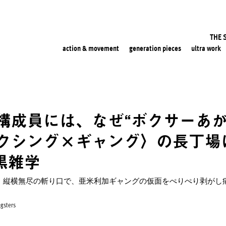
THE 
action & movement
generation pieces
ultra work
構成員には、なぜ“ボクサーあが
クシング×ギャング〉の長丁場
黒雑学
。縦横無尽の斬り口で、亜米利加ギャングの仮面をぺりぺり剥がし
gsters