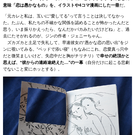
意味「恋は愚かなもの」を、イラストや4コマ漫画にした一冊
だ。
「元カレと私は、互いに“愛してる”って言うことは決してなかっ
た。たぶん、私たちの不確かな関係を認めることが怖かったんだと
思う。いま振りかえったら、なんだかバカみたいだけどね」と、過
去にたそがれるのが、ジンの作者・ジェニーちゃん。
ズカズカと土足で失礼して、早速彼女の“愚かな恋の思い出”をジ
ンに覗いてみる。“ベッドで添い寝”（ちなみにこれ、恋愛真っ只中
だと微笑ましいけど、失恋中だと胸がチリチリ）で
幸せの絶頂かと
思えば、“彼からの連絡途絶えた…”の一幕
（自分だけに起こる悲劇
でないこと変にホッとする）。