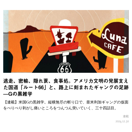
逃走、密輸、隠れ蓑、食事処。アメリカ文明の発展支え
た国道「ルート66」と、路上に刻まれたギャングの足跡
—Gの黒雑学
【連載】米国Gの黒雑学。縦横無尽の斬り口で、亜米利加ギャングの仮面
をぺりぺり剥がし痛いところをつんつん突いていく、三十四話目。
連載
2024.12.30