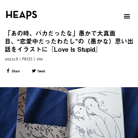
「あの時、バカだったな」愚かで大真面
目、“恋愛中だったわたし”の（愚かな）思い出
話をイラストに『Love Is Stupid』
2017.12.8
/
PIECES
/
zine
Share
Tweet