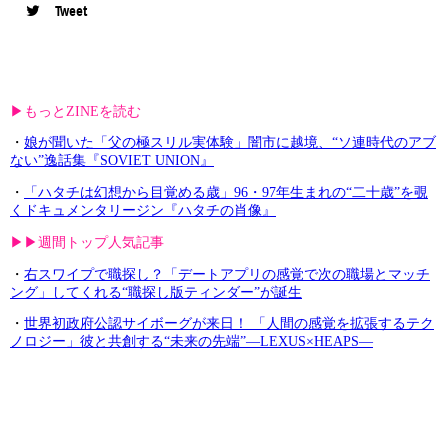
Tweet
▶︎もっとZINEを読む
・
娘が聞いた「父の極スリル実体験」闇市に越境、“ソ連時代のアブ
ない”逸話集『SOVIET UNION』
・
「ハタチは幻想から目覚める歳」96・97年生まれの“二十歳”を覗
くドキュメンタリージン『ハタチの肖像』
▶︎▶︎週間トップ人気記事
・
右スワイプで職探し？「デートアプリの感覚で次の職場とマッチ
ング」してくれる“職探し版ティンダー”が誕生
・
世界初政府公認サイボーグが来日！ 「人間の感覚を拡張するテク
ノロジー」彼と共創する“未来の先端”—LEXUS×HEAPS—