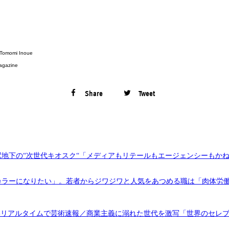
: Tomomi Inoue
agazine
Share
Tweet
地下の“次世代キオスク“「メディアもリテールもエージェンシーもか
カラーになりたい」。若者からジワジワと人気をあつめる職は「肉体労
CROLL -リアルタイムで芸術速報／商業主義に溺れた世代を激写「世界のセレ