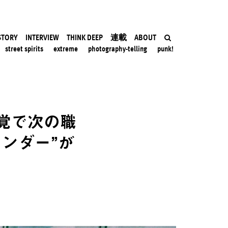
STORY
INTERVIEW
THINK DEEP
連載
ABOUT
street spirits
extreme
photography-telling
punk!
覚で次の職
ンダー”が