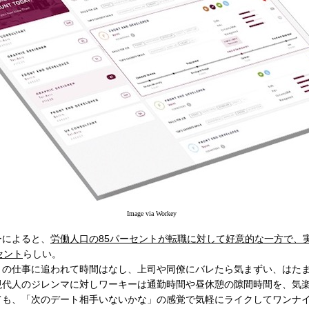
Image via Workey
によると、
労働人口の85パーセントが転職に対して好意的な一方で、
セント
らしい。
の仕事に追われて時間はなし、上司や同僚にバレたら気まずい、はた
現代人のジレンマに対しワーキーは通勤時間や昼休憩の隙間時間を、気
ても、「次のデート相手いないかな」の感覚で気軽にライクしてワンナ