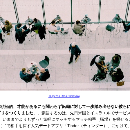
Image via Daria Shevtsova
非積極的。
才能があるにも関わらず転職に対して一歩踏み出せない彼ら
プリをつくりました
」。豪語するのは、先日米国とイスラエルでサービ
）」。いままでよりもずっと気軽にマッチするマッチ相手（職場）を探せる
）”で相手を探す人気デートアプリ「Tinder（ティンダー）」にかけて