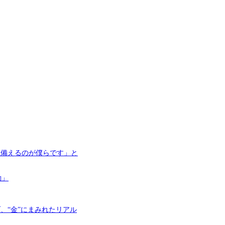
ね備えるのが僕らです」と
働」
ブ、“金”にまみれたリアル