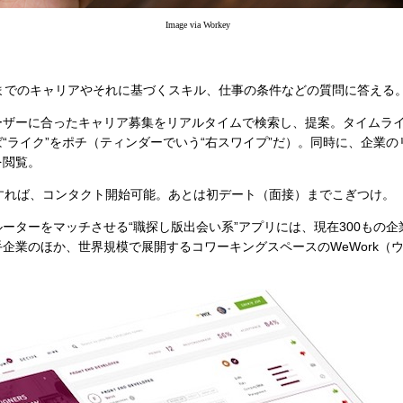
Image via Workey
れまでのキャリアやそれに基づくスキル、仕事の条件などの質問に答える
各ユーザーに合ったキャリア募集をリアルタイムで検索し、提案。タイムラ
“ライク”をポチ（ティンダーでいう“右スワイプ”だ）。同時に、企業
を閲覧。
チすれば、コンタクト開始可能。あとは初デート（面接）までこぎつけ。
ターをマッチさせる“職探し版出会い系”アプリには、現在300もの企
企業のほか、世界規模で展開するコワーキングスペースのWeWork（