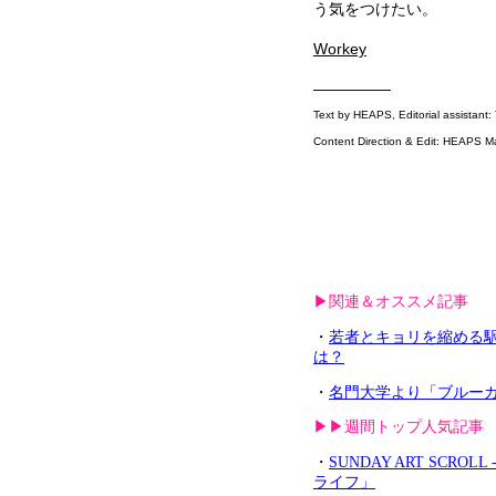
う気をつけたい。
Workey
—————
Text by HEAPS, Editorial assistant
Content Direction & Edit: HEAPS M
▶︎関連＆オススメ記事
・
若者とキョリを縮める駅
は？
・
名門大学より「ブルー
▶︎▶︎週間トップ人気記事
・
SUNDAY ART S
ライフ」