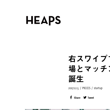
右スワイプ
場とマッチ
誕生
2017.12.5
/
PIECES
/
startup
Share
Tweet