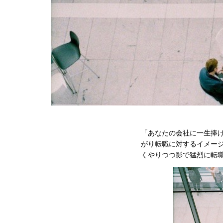
「あなたの会社に一生捧
がり転職に対するイメー
くやりつつ影で猛烈に転