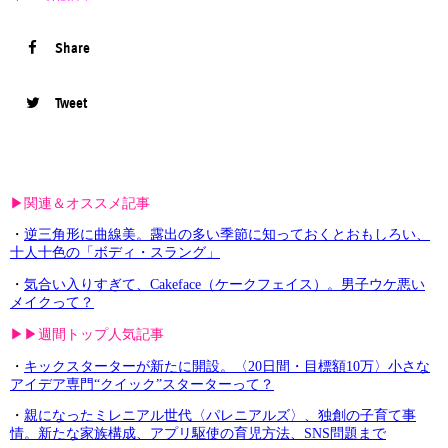
Share
Tweet
▶︎関連＆オススメ記事
・
逆三角形に曲線美。露出の多い季節に知っておくとおもしろい、
十人十色の「ボディ・スラング」
・
気合い入りすぎて、Cakeface（ケークフェイス）。男子ウケ悪い
メイクって？
▶︎▶︎週間トップ人気記事
・
キックスターターが新たに開設。〈20日間・目標額10万〉小さな
アイデア専門“クイック”スターターって？
・
親になったミレニアル世代〈パレニアルズ〉、独創の子育て事
情。新たな家族構成、アプリ駆使の育児方法、SNS問題まで