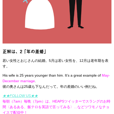
正解は、2「年の差婚」
若い女性とおじさんの結婚。5月は若い女性を、12月は老年期を表
す。
His wife is 25 years younger than him. It’s a great example of
May-
December marriage
.
彼の奥さんは25歳も下なんだって。年の差婚のいい例だね。
★★FOLLOW US★★
毎朝（7am）毎晩（7pm）は、HEAPSツイッターでスラングのお時
間〈あるある、飯テロを英語で言ってみる〉…などツワモノなチョ
イスで配信中！