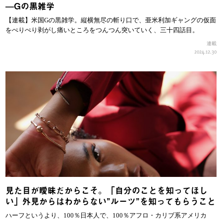
—Gの黒雑学
【連載】米国Gの黒雑学。縦横無尽の斬り口で、亜米利加ギャングの仮面
をぺりぺり剥がし痛いところをつんつん突いていく、三十四話目。
連載
2024.12.30
見た目が曖昧だからこそ。「自分のことを知ってほし
い」外見からはわからない”ルーツ”を知ってもらうこと
ハーフというより、100％日本人で、100％アフロ・カリブ系アメリカ