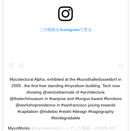
この投稿をInstagramで見る
Mycotectural Alpha, exhibited at the #kunsthalledüsseldorf in
2009 , the first free standing #mycelium building. Tech now
showing @venicebiennale of #architecture
@thetechmuseum in #sanjose and #fungus based #furniture
@workshopresidence in #sanfrancisco juicing towards
#capitalism @indiebio #reishi #design #hagiography
#biodegradable
MycoWorks
(@mycoworks)がシェアした投稿 –
2016年 6月月10日午前10時28分PDT