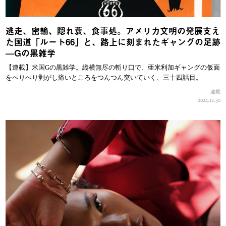
逃走、密輸、隠れ蓑、食事処。アメリカ文明の発展支え
た国道「ルート66」と、路上に刻まれたギャングの足跡
—Gの黒雑学
【連載】米国Gの黒雑学。縦横無尽の斬り口で、亜米利加ギャングの仮面
をぺりぺり剥がし痛いところをつんつん突いていく、三十四話目。
連載
2024.12.30