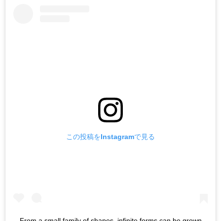
この投稿をInstagramで見る
From a small family of shapes, infinite forms can be grown