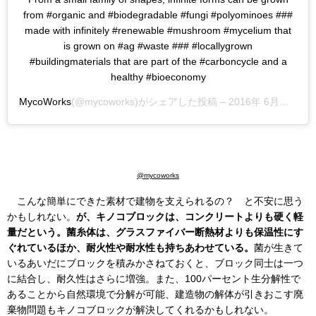
from #organic and #biodegradable #fungi #polyominoes ###
made with infinitely #renewable #mushroom #mycelium that
is grown on #ag #waste ### #locallygrown
#buildingmaterials that are part of the #carboncycle and a
healthy #bioeconomy
MycoWorks
(@mycoworks)がシェアした投稿 –
2016年 6月月17日午後2時33分PDT
@mycoworks
こんな簡単にできた素材で建物を支えられるの？ と不安に思う
かもしれない。
が、キノコブロックは、コンクリートよりも硬く軽
量だという。菌糸体は、グラスファイバー断熱材よりも保温性にす
ぐれているほか、耐火性や耐水性も持ちあわせている。
菌が生きて
いるあいだにブロックを積みかさねておくと、ブロック同士は一つ
に結合し、耐久性はさらに増強。また、100パーセント生分解性で
あることから自然環境で分解が可能、建造物の解体が引きおこす廃
棄物問題もキノコブロックが解決してくれるかもしれない。