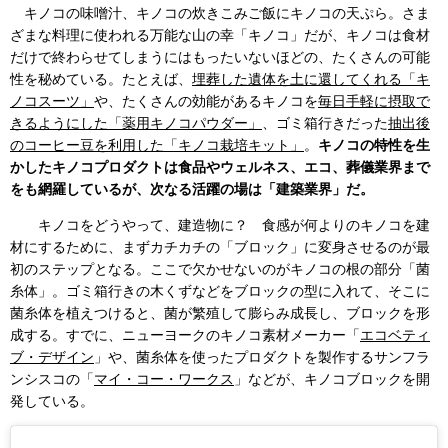
キノコの味噌汁、キノコの炊きこみご飯にキノコの天ぷら。さま
ざまな料理に使われる万能な山の幸「キノコ」だが、キノコは食材
だけで終わらせてしまうにはもったいないほどの、たくさんの可能
性を秘めている。たとえば、
埋葬した遺体を土に還してくれる「キ
ノコスーツ」
や、たくさんの効能があるキノコを
毎日手軽に摂取で
きるようにした「薬用キノコパウダー」
、ゴミ箱行きだった
抽出後
のコーヒー豆を利用した「キノコ栽培キット」
。
キノコの特性を生
かしたキノコプロダクトは食品やウェルネス、エコ、葬儀業界まで
をも網羅しているが、次なる活躍の場は「建築業界」だ。
キノコをどうやって、建造物に？ 食感が何よりのキノコを建
材にするために、まずカチカチの「ブロック」に変身させるのが最
初のステップとなる。ここで欠かせないのがキノコの根の部分「菌
糸体」。ゴミ箱行きの木くずなどをブロックの型に入れて、そこに
菌糸体を植えつけると、菌が繁殖して膨らみ成長し、ブロックを形
成する。すでに、ニューヨークのキノコ素材メーカー「
エコベティ
ブ・デザイン
」や、菌糸体を使ったプロダクトを製作するサンフラ
ンシスコの「
マイ・コー・ワークス
」などが、キノコブロックを開
発している。