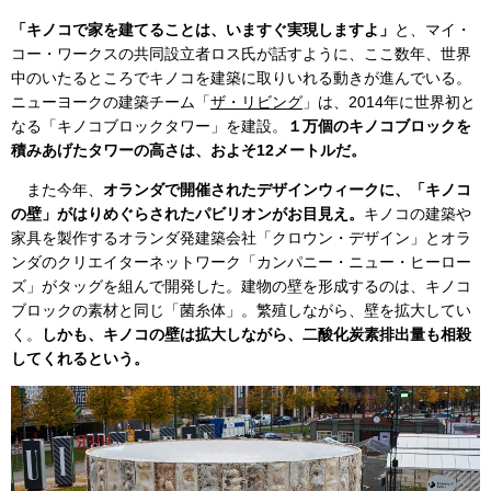
「キノコで家を建てることは、いますぐ実現しますよ」
と、マイ・
コー・ワークスの共同設立者ロス氏が話すように、ここ数年、世界
中のいたるところでキノコを建築に取りいれる動きが進んでいる。
ニューヨークの建築チーム「
ザ・リビング
」は、2014年に世界初と
なる「キノコブロックタワー」を建設。
１万個のキノコブロックを
積みあげたタワーの高さは、およそ12メートルだ。
また今年、
オランダで開催されたデザインウィークに、「キノコ
の壁」がはりめぐらされたパビリオンがお目見え。
キノコの建築や
家具を製作するオランダ発建築会社「クロウン・デザイン」とオラ
ンダのクリエイターネットワーク「カンパニー・ニュー・ヒーロー
ズ」がタッグを組んで開発した。建物の壁を形成するのは、キノコ
ブロックの素材と同じ「菌糸体」。繁殖しながら、壁を拡大してい
く。
しかも、キノコの壁は拡大しながら、二酸化炭素排出量も相殺
してくれるという。