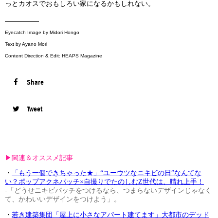
っとカオスでおもしろい家になるかもしれない。
—————
Eyecatch Image by Midori Hongo
Text by Ayano Mori
Content Direction & Edit: HEAPS Magazine
Share
Tweet
▶︎関連＆オススメ記事
・
「もう一個できちゃった★」“ユーウツなニキビの日”なんてな
い？ポップアクネパッチ×自撮りでたのしむZ世代は、晴れ上手！
-「どうせニキビパッチをつけるなら、つまらないデザインじゃなく
て、かわいいデザインをつけよう」。
・
若き建築集団「屋上に小さなアパート建てます」大都市のデッド