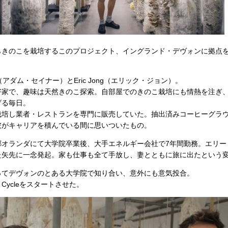
のこを栽培するこのプロジェクト、イングランド・デヴォンに拠点を置く、
r（アダム・セイナー）とEric Jong（エリック・ジョン）。
好家で、趣味は天然きのこ探索。自部屋でのきのこ栽培にも情熱を注ぎ
げる毎日。
培し業者・レストランを専門に販売していた。抽出済みコーヒーグラ
彼がキャリアを積んでいる間に思いついたもの。
オランダにて大学院卒業後、大手エネルギー会社で7年間勤務。エリー
た矢先に一念発起。家も仕事も全て手放し、妻とともに旅に出たという
てデヴォンのとある大学院で知り合い、意外にも意気投合。
Cycleをスタートさせた。