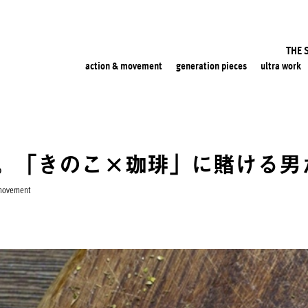
THE 
action & movement
generation pieces
ultra work
。「きのこ×珈琲」に賭ける男
 movement