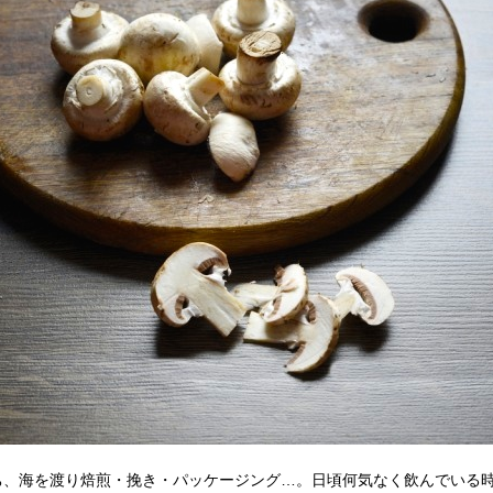
、海を渡り焙煎・挽き・パッケージング…。日頃何気なく飲んでいる