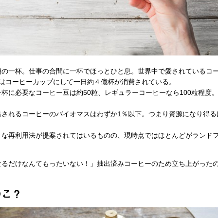
の一杯。仕事の合間に一杯でほっとひと息。世界中で愛されているコ
ではコーヒーカップにして一日約４億杯が消費されている。
に必要なコーヒー豆は約50粒、レギュラーコーヒーなら100粒程度
。
されるコーヒーのバイオマスはわずか1％以下。つまり資源になり得るほ
な再利用法が提案されてはいるものの、現時点ではほとんどがランド
なるだけなんてもったいない！」抽出済みコーヒーのため立ち上がった
。
のこ？