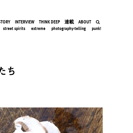
STORY
INTERVIEW
THINK DEEP
連載
ABOUT
street spirits
extreme
photography-telling
punk!
たち