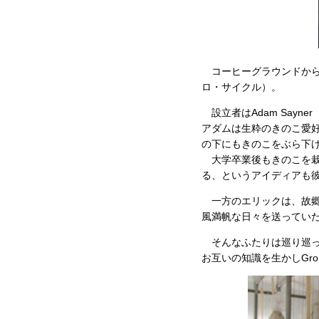
コーヒーグラウンドからき
ロ・サイクル）。
設立者はAdam Sayne
アダムは生粋のきのこ愛
の下にもきのこをぶら下
大学卒業後もきのこを栽
る、というアイディアも
一方のエリックは、故郷
風満帆な日々を送ってい
そんなふたりは巡り巡っ
お互いの知識を生かしGro 