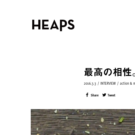
最高の相性
2016.3.3
/
INTERVIEW
/
action &
Share
Tweet