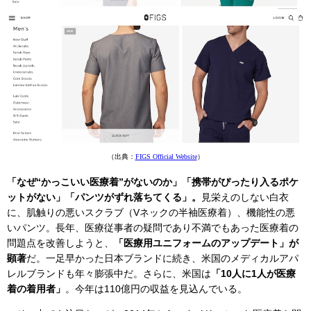
（出典：
FIGS Official Website
）
「なぜ“かっこいい医療着”がないのか」「携帯がぴったり入るポケ
ットがない」「パンツがずれ落ちてくる」。
見栄えのしない白衣
に、肌触りの悪いスクラブ（Vネックの半袖医療着）、機能性の悪
いパンツ。長年、医療従事者の疑問であり不満でもあった医療着の
問題点を改善しようと、
「医療用ユニフォームのアップデート」が
顕著
だ。一足早かった日本ブランドに続き、米国のメディカルアパ
レルブランドも年々膨張中だ。さらに、米国は
「10人に1人が医療
着の着用者」
。今年は110億円の収益を見込んでいる。