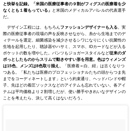
と快挙を記録。「米国の医療従事者の９割がフィグスの医療着を少
なくとも１着もっている」
と米国のメディカルアパレルの代表選手
だ。
デザイン工程には、もちろん
ファッションデザイナーも入る
。実
際の医療従事者の現場の声を反映させながら、糸から生地までのデ
ィテールを選定。細菌感染を減少させるシワになりにくい抗菌性の
生地を起用したり、聴診器やハサミ、スマホ、IDカードなどが入る
ポケットの数を増やした。パンツもジョガースタイルなど
従来のダ
ボっとしたものからスリムで動きやすい形を用意。色はウィメンズ
は15色、メンズは8色取り揃え、
「医療着＝白、紺」は古くなりつ
つある。「私たちは医療のプロフェッショナルたちの頭からつま先
までをコーディネートします」という約束通り、ヘッドバンドや帽
子、先ほどの着圧ソックスなどのアイテムも忘れていない。各アイ
テムは平均価格より２割増しだが、使い勝手やきれいなデザインの
ことを考えたら、決して高くはないだろう。