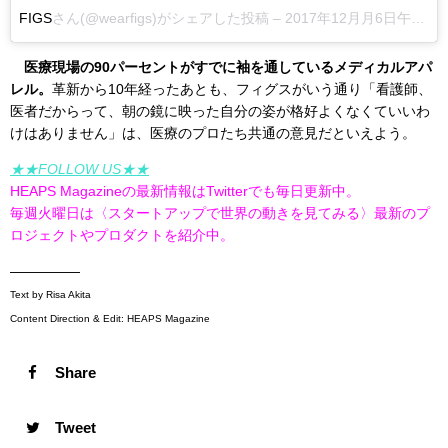
FIGS
さん(@wearfigs)がシェアした投稿 –
2017年12月月6日午後2時33分PST
医療現場の90パーセントがすでに袖を通しているメディカルアパ
レル。
革新から10年経ったあとも、フィグスがいう通り「看護師、
医者だからって、朝の鏡に映った自分の姿が格好よくなくていいわ
けはありません」は、医療のプロたち共通の意見だといえよう。
★★FOLLOW US★★
HEAPS Magazineの最新情報はTwitterでも毎日更新中。
毎週火曜日は〈スタートアップで世界の動きを見てみる〉最新のプ
ロジェクトやプロダクトを紹介中。
—————
Text by Risa Akita
Content Direction & Edit: HEAPS Magazine
Share
Tweet