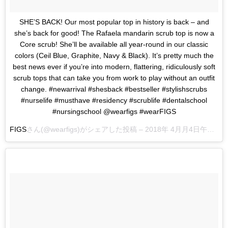
SHE’S BACK! Our most popular top in history is back – and
she’s back for good! The Rafaela mandarin scrub top is now a
Core scrub! She’ll be available all year-round in our classic
colors (Ceil Blue, Graphite, Navy & Black). It’s pretty much the
best news ever if you’re into modern, flattering, ridiculously soft
scrub tops that can take you from work to play without an outfit
change. #newarrival #shesback #bestseller #stylishscrubs
#nurselife #musthave #residency #scrublife #dentalschool
#nursingschool @wearfigs #wearFIGS
FIGS
さん(@wearfigs)がシェアした投稿 –
2018年 4月月4日午前9時38分PDT