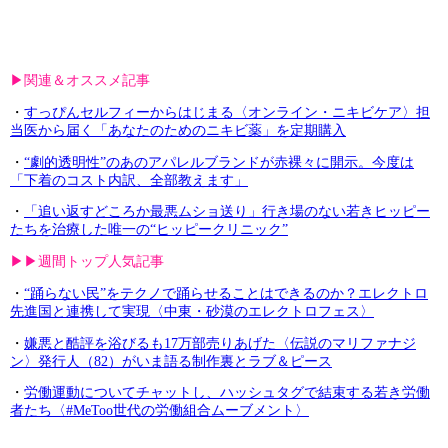
▶︎関連＆オススメ記事
・
すっぴんセルフィーからはじまる〈オンライン・ニキビケア〉担
当医から届く「あなたのためのニキビ薬」を定期購入
・
“劇的透明性”のあのアパレルブランドが赤裸々に開示。今度は
「下着のコスト内訳、全部教えます」
・
「追い返すどころか最悪ムショ送り」行き場のない若きヒッピー
たちを治療した唯一の“ヒッピークリニック”
▶︎▶︎週間トップ人気記事
・
“踊らない民”をテクノで踊らせることはできるのか？エレクトロ
先進国と連携して実現〈中東・砂漠のエレクトロフェス〉
・
嫌悪と酷評を浴びるも17万部売りあげた〈伝説のマリファナジ
ン〉発行人（82）がいま語る制作裏とラブ＆ピース
・
労働運動についてチャットし、ハッシュタグで結束する若き労働
者たち〈#MeToo世代の労働組合ムーブメント〉