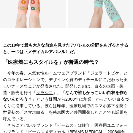
この10年で最も大きな前進を見せたアパレルの分野をあげるとする
と、一つは〈メディカルアパレル〉だ。
「医療着にもスタイルを」が普通の時代？
今年の春、人気女性ルームウェアブランド「ジェラートピケ」と
のコラボレーションで、デザインや質のディテールにこだわった美
しいナースウェアが発表された。開発したのは、白衣の企画・製
造・販売を行う「
クラシコ
」。
「なんで誰もかっこいい白衣を作ら
ないんだろう？」
という疑問から2008年に創業、かっこいい白衣づ
くりに従事している。彼らは昨年、医療現場でのスマホ落下を防ぐ
世界初の「スマホ白衣」を慈恵医大と共同開発したことでも話題を
呼んでいる。
さらにアパレルブランド「ビームス」は昨年、医療用ユニフォー
ムブランド「ビームスメディカル（BEAMS MEDICAL、2008年創