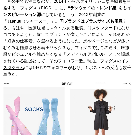
その中でも注目なのが、2014年からスタイリッシュな医療着を開
発する「
フィグス（FIGS）
」に、
“ランウェイのトレンド感”をもイ
ンスピレーション源
にしているという、2013年創業の
「
Jaanuu（ジャーヌー）
」。
同ブランドはプラスサイズも用意
す
る。もはや「医療現場にスタイルある服装」はスタンダードになり
つつあるようだ。近年でブランドが増えたことにより、それぞれが
「好みの仕事着」を選べるようになった。黒やベージュなどが多い
むくみを軽減させる着圧ソックスも、フィグスではこの通り。医療
服がビジュアルも眺めたくなる「メディカル
アパレル
」として認識
されている証拠として、そのフォロワー数。現在、
フィグスのイン
スタグラム
には146Kのフォロワーがおり、１ポストへの反応も数千
単位だ。