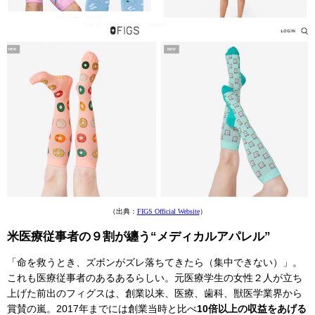
（出典：
FIGS Official Website
）
米医療従事者の９割が纏う“メディカルアパレル”
「命を救うとき、ズボンがズレ落ちてきたら（集中できない）」。
これも医療従事者のあるあるらしい。元医療学生の女性２人が立ち
上げた前出のフィグスは、創業以来、医療、歯科、獣医学業界から
賞賛の嵐。2017年までには創業当時と比べ
10倍以上の収益をあげる