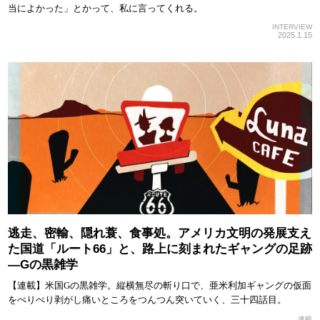
当によかった」とかって、私に言ってくれる。
INTERVIEW
2025.1.15
逃走、密輸、隠れ蓑、食事処。アメリカ文明の発展支え
た国道「ルート66」と、路上に刻まれたギャングの足跡
—Gの黒雑学
【連載】米国Gの黒雑学。縦横無尽の斬り口で、亜米利加ギャングの仮面
をぺりぺり剥がし痛いところをつんつん突いていく、三十四話目。
連載