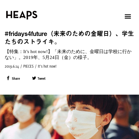
#fridays4future（未来のための金曜日）、学生
たちのストライキ。
【特集：It’s hot now!】「未来のために、金曜日は学校に行か
ない」。2019年、5月24日（金）の様子。
2019.6.14
/
PIECES
/
It's hot now!
Share
Tweet