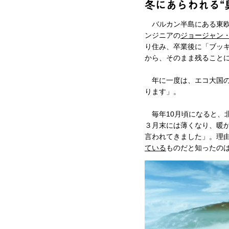
冬にあらわれる“
バルカン半島にある東欧
ンジニアの
ジョージャン
り住み、卒業後に「ブッキ
から、そのまま残ること
年に一度は、エコ大国の
ります」。
毎年10月頃になると、北マ
３月末には薄くなり、暖
言われてきました」。理由
ている
ものだと知ったの