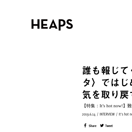
誰も報じて
タ〉ではじ
気を取り戻
【特集：It’s hot 
2019.6.14
/
INTERVIEW
/
It's hot 
Share
Tweet