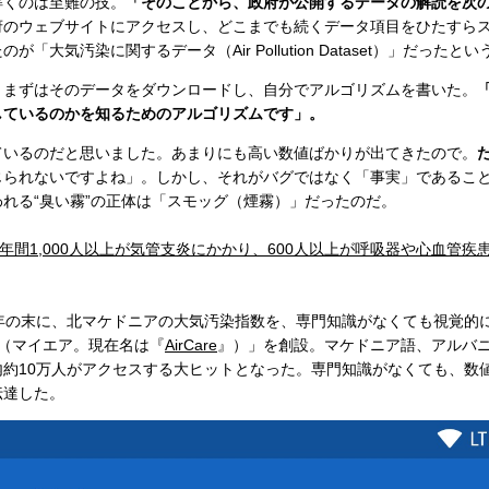
解くのは至難の技。
「そのことから、政府が公開するデータの解読を次
府のウェブサイトにアクセスし、どこまでも続くデータ項目をひたすら
「大気汚染に関するデータ（Air Pollution Dataset）」だったとい
」まずはそのデータをダウンロードし、自分でアルゴリズムを書いた。
しているのかを知るためのアルゴリズムです」。
いるのだと思いました。あまりにも高い数値ばかりが出てきたので。
じられないですよね」。しかし、それがバグではなく「事実」であるこ
れる“臭い霧”の正体は「スモッグ（煙霧）」だったのだ。
年間1,000人以上が気管支炎にかかり、600人以上が呼吸器や心血管
年の末に、北マケドニアの大気汚染指数を、専門知識がなくても視覚的
r（マイエア。現在名は『
AirCare
』）」を創設。マケドニア語、アルバ
内約10万人がアクセスする大ヒットとなった。専門知識がなくても、数
伝達した。