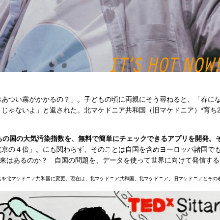
ぶあつい霧がかかるの？」。子どもの頃に両親にそう尋ねると、「春に
じゃないよ」と返された。北マケドニア共和国（旧マケドニア）*育ち
。
ちの国の大気汚染指数を、無料で簡単にチェックできるアプリを開発。
北京の４倍」。にも関わらず、そのことは自国を含めヨーロッパ諸国で
未来はあるのか？ 自国の問題を、データを使って世界に向けて発信する
国名を北マケドニア共和国に変更。現在は、北マケドニア共和国、北マケドニア、旧マケドニアとその