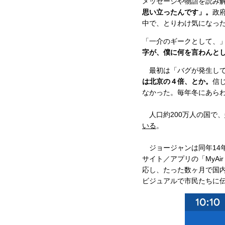
メッセージや物語を読み
思い立ったんです」。
政
中で、とりわけ気になったのが
「一介のギークとして、
字が、僕に何を言わんと
最初は「バグが発生して
は北京の４倍、とか。
信
なかった。毎年冬にあらわ
人口約200万人の国で、
いる
。
ジョージャンは同年14
サイト／アプリの「MyAi
応し、たった数ヶ月で国
ビジュアルで市民たちに