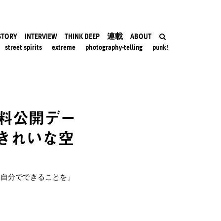
STORY
INTERVIEW
THINK DEEP
連載
ABOUT
street spirits
extreme
photography-telling
punk!
料公開デー
きれいな空
に、自分でできることを」