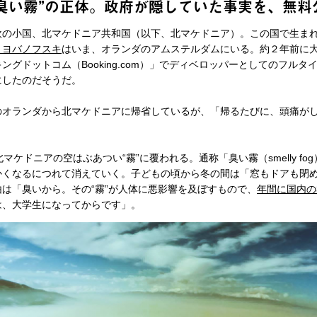
臭い霧”の正体。政府が隠していた事実を、無料
の小国、北マケドニア共和国（以下、北マケドニア）。この国で生ま
・ヨバノフスキ
はいま、オランダのアムステルダムにいる。約２年前に
ングドットコム（Booking.com）」でディベロッパーとしてのフル
にしたのだそうだ。
オランダから北マケドニアに帰省しているが、「帰るたびに、頭痛が
ケドニアの空はぶあつい“霧”に覆われる。通称「臭い霧（smelly fo
かくなるにつれて消えていく。子どもの頃から冬の間は「窓もドアも閉
は「臭いから。その“霧”が人体に悪影響を及ぼすもので、
年間に国内の
は、大学生になってからです」。