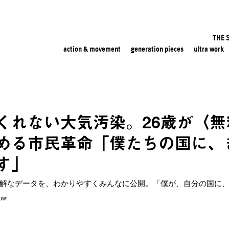
THE 
action & movement
generation pieces
ultra work
くれない大気汚染。26歳が〈無
める市民革命「僕たちの国に、
す」
now!】難解なデータを、わかりやすくみんなに公開。「僕が、自分の国
now!