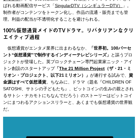
ばれる動画配信サービス「
SingularDTV（シンギュラーDTV）
」。
制作者がコンテンツをトークン化し、作品の流通・販売までも管
理。利益の配当が不透明化することを避けられる。
100%仮想通貨メイドのTVドラマ。リバタリアンなクリ
エイティブ過程
仮想通貨がエンタメ業界に出まわるなか、
「世界初。100パーセ
ント“仮想通貨”で制作するインディーテレビシリーズ」
と謳うプロ
ジェクトが登場した。英ブロックチェーン専門起業家ニック・アイ
トン創設のスタートアップ
「
The 21 Million Project
（ザ・21・ミ
リオン・プロジェクト、以下21ミリオン）」
が遂行する試みで、
資
金源はすべて仮想通貨
。ちなみに、ドラマ（題名『CHILDREN OF
SATOSHI、サトシの子どもたち』、ビットコインの生みの親とされ
るサトシ・ナカモトにちなんでだろう）のストーリーはビットコイ
ンにまつわるアクションスリラーと、あくまでも仮想通貨の世界観
だ。