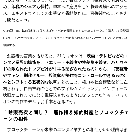
め、
印税のシェアも保持
。脚本への意見出しや収録現場へのアクセ
ス、エキストラとしての出演など番組制作に、直接関わることさえ
可能だという。
*この辺りは、以前取材して取り上げた〈
バナナ農園を支えるためにトークンを購入して投資家
になり、バナナの売高によって決まるリターンが配当されるというバナナコイン
〉と仕組みは
類似する。
創設者の言葉を借りると、21ミリオンは「
映画・テレビなどのエ
ンタメ業界の構造を、〈エリート主義者や性差別主義者、ハリウッ
ドの限られたトップだけが牛耳る閉ざされたもの〉から、〈視聴者
やファン、制作クルー、投資家が制作をコントロールできるもの〉
へとシフトする基礎的な改革
」とのこと。権力や社会構造などに左
右されず、自由主義のもとでのフィルムメイキング。インディーズ
映画がこれまでになく重要視されるようになってきた昨今、21ミリ
オンの制作モデルはお手本となるのか。
自動販売機と同じ？ 著作権＆知的財産とブロックチェ
ーンの相性
ブロックチェーンが未来のエンタメ業界との相性がいい理由はま