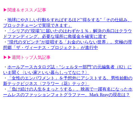
▶︎関連＆オススメ記事
・
地球にやさしい行動をすればするほど“得をする”「その仕組み、
ブロックチェーンで実現できます」
・
「シリアの“現場”に届いたのはわずか１％」解決の糸口はクラウ
ドファンディング、必要な場所に救援金を確実に渡す
・
“現代のダビンチ”が提唱する「お金のいらない世界」。究極の理
想郷「ザ・ヴィーナス・プロジェクト」が進行中
▶︎▶︎週間トップ人気記事
・
ホールアースカタログ誌・“シェルター部門”の元編集者（82）に
いま聞く〈いい家といい暮らしってなに？〉
・
「女性のエンパワメント」を予想外にアシストする、男性始動の
新テックビジネス〈フラワー（花）テック〉
・
「負け続けの人生をまっとうする」。映画で一躍有名になったホ
ームレスのファッションフォトグラファー、Mark Reayの現在は？