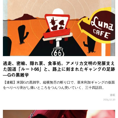
逃走、密輸、隠れ蓑、食事処。アメリカ文明の発展支え
た国道「ルート66」と、路上に刻まれたギャングの足跡
—Gの黒雑学
【連載】米国Gの黒雑学。縦横無尽の斬り口で、亜米利加ギャングの仮面
をぺりぺり剥がし痛いところをつんつん突いていく、三十四話目。
連載
2024.12.30