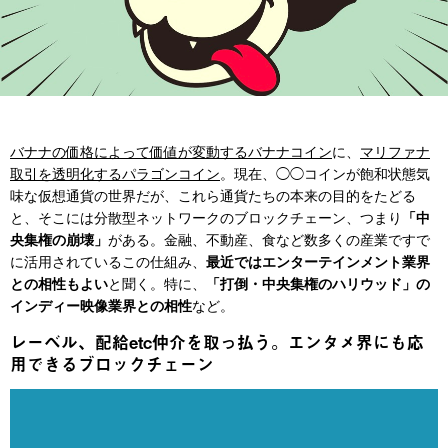
バナナの価格によって価値が変動するバナナコイン
に、
マリファナ
取引を透明化するパラゴンコイン
。現在、◯◯コインが飽和状態気
味な仮想通貨の世界だが、これら通貨たちの本来の目的をたどる
と、そこには分散型ネットワークのブロックチェーン、つまり
「中
央集権の崩壊」
がある。金融、不動産、食など数多くの産業ですで
に活用されているこの仕組み、
最近ではエンターテインメント業界
との相性もよい
と聞く。特に、
「打倒・中央集権のハリウッド」の
インディー映像業界との相性
など。
レーベル、配給etc仲介を取っ払う。エンタメ界にも応
用できるブロックチェーン