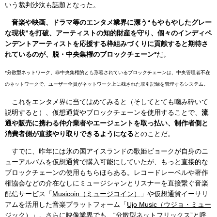
いう裁判沙汰も話題となった。
音楽や映画、ドラマ等のエンタメ業界に漂う“もやもやしたグレー
な現状”を打破、アーティストの知的財産を守り、個々のインディペ
ンデントアーティストを応援する枠組みづくりに貢献すると期待さ
れているのが、脱・中央集権のブロックチェーン*
だ。
*分散型ネットワーク、非中央集権的とも形容されているブロックチェーンは、中央管理者不在
のネットワークで、ユーザー全員がネットワーク上に残された取引記録を管理するシステム。
これをエンタメ界に当てはめてみると（そしてとても噛み砕いて
説明すると）、仮想通貨やブロックチェーンを使用することで、
流
通や販売に携わる仲介業者やエージェントを取っ払い、制作者側と
消費者側が直接やり取りできるようになる
とのことだ。
すでに、昨年には氷の国アイスランドの歌姫ビョークが自身のニ
ューアルバムを仮想通貨で購入可能にしていたが、もっと直接的な
ブロックチェーンの使用もちらほらある。レコードレーベルや著作
権協会などの介在なしにミュージシャンとリスナーを直接繋ぐ音楽
配信サービス「
Musicoin（ミュージコイン）
」や仮想通貨イーサリ
アムを活用した音楽プラットフォーム「
Ujo Music（ウジョ・ミュー
ジック）
」。さらに映像業界でも、“分散型ネットフリックス”と呼