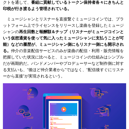
クトを通して、
番組に貢献しているトークン保持者各々にきちんと
印税が行き渡るよう管理されている。
ミュージシャンとリスナーを直接繋ぐミュージコインでは、プラ
ットフォーム上でライセンスをリリースし楽曲を登録したミュージ
シャンの
再生回数と報酬額＆チップ（リスナーがミュージコインと
いう仮想通貨を使って気に入ったミュージシャンに支払うことが可
能）などの履歴が、ミュージシャン側にもリスナー側にも開示され
る。
仲介の音楽配信サービスのみが楽曲の配信・利用・販売情報を
把握していた状況に比べると、ミュージコインの仕組みはシンプル
だが画期的だ。バンドメンバーやプロデューサーなど制作側に対す
る支払いも、“後ほど仲介業者から”ではなく、“配信後すぐにリスナ
ーから直接”が実現されるという。