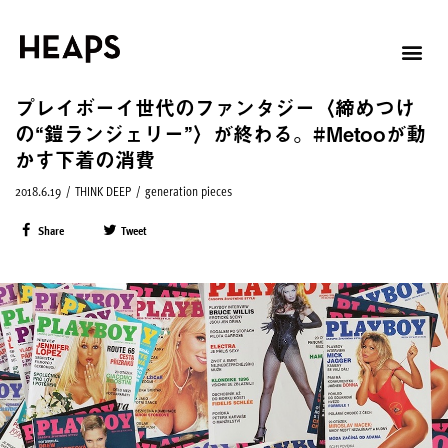
プレイボーイ世代のファンタジー〈締めつけ
の“鎧ランジェリー”〉が終わる。#Metooが動
かす下着の消費
2018.6.19
/
THINK DEEP
/
generation pieces
Share
Tweet