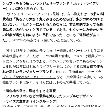
ンセプトをもつ新しいランジェリーブランド
「Lively（ライブリ
ー）」
のCEOを務めている。
“ヴィクトリアズシークレットV見解”は、言い換えれば、
女性の消
費者は「胸をより大きく丸くみせるためならば、多少の締めつけは
厭わない」「セクシーにみせるためならば、非合理的であっても装
飾は多い方がいい」と考えている
、である。
セクシーにみせたいそ
の対象が当たり前のように男性であったことにも「違和感があっ
た」
。2012年の時点でそう感じていたと話している。
同社は16年まで米国のランジェリー市場の62パーセントを牛耳る
独走状態をキープ。だが、この2年間で低迷し、ついには新興ブラン
ドにシェアを奪われつつある。そのシェアを奪いつつあるのがミシ
ェル氏が16年にはじめたライブリーをはじめとする
女性目線で作ら
れた新しいランジェリーブランド
。他にも
「ThirdLove（サードラ
ブ）」
「AdoreMe（アドアミー）」
など、資金調達に成功している
強豪ブランドは多く、それらには以下の点で共通している。
・着心地の良さ、動きやすさを重視
・フリルやリボンなどの装飾を減らしたシンプルなデザイン
・サイズの豊富さ（インクルーシブ）
*スタートアップの中で、最も多いものだとサードラブが計70サイズ