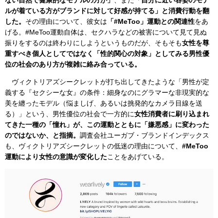
ない自然で健康的なモデルの方が」
、また
「自分に近い容姿のモデ
ルが着ている方がブランドに対して好感が持てる」と消費行動を翻
した。
その理由について、彼女は
「#MeToo」運動との関連性
をあ
げる。#MeToo運動自体は、セクハラなどの被害について見て見ぬ
振りをするのは終わりにしようというものだが、そもそも
女性を尊
重すべき個人としてではなく「性的関心の対象」としてみる男性優
位の社会のあり方が複雑に絡み合っている。
ヴィクトリアズシークレットが打ち出してきたような「男性が定
義する『セクシーな女』の条件：細身なのにグラマーな非現実的な
美を纏ったモデル（悩ましげ、あるいは挑発的なカメラ目線を送
る）」という、男性優位の社会で一方的に
女性消費者に刷り込まれ
てきた一種の「憧れ」が、この運動とともに「嫌悪感」に変わった
のではないか、と指摘。
調査会社ユーガブ・ブランドインデックス
も、ヴィクトリアズシークレットの低迷の理由について、
#MeToo
運動により女性の意識が変化した
ことをあげている。