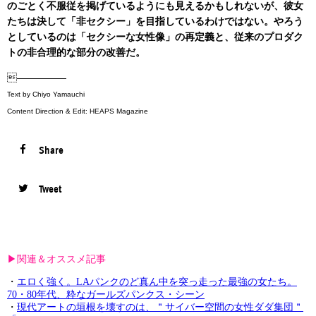
のごとく不服従を掲げているようにも見えるかもしれないが、彼女
たちは決して「非セクシー」を目指しているわけではない。やろう
としているのは「セクシーな女性像」の再定義と、従来のプロダク
トの非合理的な部分の改善だ。
—————
Text by Chiyo Yamauchi
Content Direction & Edit: HEAPS Magazine
Share
Tweet
▶︎関連＆オススメ記事
・
エロく強く。LAパンクのど真ん中を突っ走った最強の女たち。
70・80年代、粋なガールズパンクス・シーン
・
現代アートの垣根を壊すのは、＂サイバー空間の女性ダダ集団＂