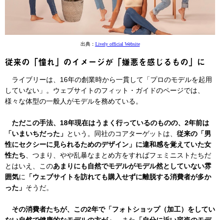
出典：
Lively official Website
従来の「憧れ」のイメージが「嫌悪を感じるもの」に
ライブリーは、16年の創業時から一貫して「プロのモデルを起用
していない」。ウェブサイトのフィット・ガイドのページでは、
様々な体型の一般人がモデルを務めている。
ただこの手法、18年現在はうまく行っているのものの、2年前は
「いまいちだった」
という。同社のコアターゲットは、
従来の「男
性にセクシーに見られるためのデザイン」に違和感を覚えていた女
性たち
、つまり、やや乱暴なまとめ方をすればフェミニストたちだ
とはいえ、この
あまりにも自然でモデルがモデル然としていない雰
囲気
に
「ウェブサイトを訪れても購入せずに離脱する消費者が多か
った」
そうだ。
その消費者たちが、この2年で「フォトショップ（加工）をしてい