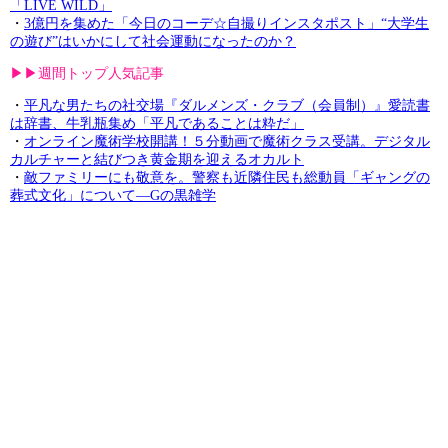
「LIVE WILD」
・
3億円を集めた「今日のコーデ☆自撮りインスタポスト」“大学生
の遊び”はいかにして社会運動になったのか？
▶︎▶︎週間トップ人気記事
・
平凡な男たちの社交場『ダルメンズ・クラブ（会員制）』愛読書
は辞書、牛乳瓶集め「平凡であることは粋だ」
・
オンライン魔術学校開講！５分動画で魔術クラス受講。デジタル
カルチャーと結びつき黄金期を迎えるオカルト
・
敵ファミリーにも敬意を。警察も近隣住民も総動員「ギャングの
葬式文化」について—Gの黒雑学