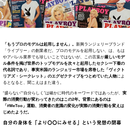
「もうプロのモデルは起用しません」。
新興ランジェリーブランド
「ライブリー」の創業者だ。プロのモデルを起用しない、は、もは
やアパレル業界でも珍しいことではないが、この言葉が
厳しいモデ
ル条件を掲げ世界のトップモデルを次々と起用したセクシー下着の
代名詞であり、事実米国のランジェリー市場を席巻した「ヴィクト
リアズ・シークレット」のエグゼクティブをつとめていた人物
によ
るとなると、聞こえはまた違う。
“盛らない”“自分らしく”は確かに時代のキーワードではあったが、
実
際の消費行動が変わってきたのはこの2年。背景にあるのは
「#MeToo」運動、消費者の意識の変化が実際の消費行動を変えは
じめたようだ。
自分の身体を「より〇〇にみせる」という発想の閉幕