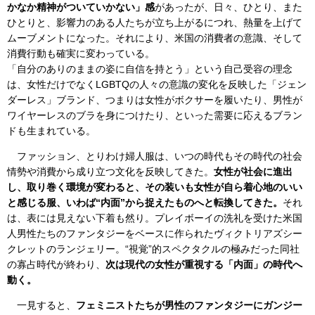
かなか精神がついていかない」感
があったが、日々、ひとり、また
ひとりと、影響力のある人たちが立ち上がるにつれ、熱量を上げて
ムーブメントになった。それにより、米国の消費者の意識、そして
消費行動も確実に変わっている。
「自分のありのままの姿に自信を持とう」という自己受容の理念
は、女性だけでなくLGBTQの人々の意識の変化を反映した「ジェン
ダーレス」ブランド、つまりは女性がボクサーを履いたり、男性が
ワイヤーレスのブラを身につけたり、といった需要に応えるブラン
ドも生まれている。
ファッション、とりわけ婦人服は、いつの時代もその時代の社会
情勢や消費から成り立つ文化を反映してきた。
女性が社会に進出
し、取り巻く環境が変わると、その装いも女性が自ら着心地のいい
と感じる服、いわば“内面”から捉えたものへと転換してきた。
それ
は、表には見えない下着も然り。プレイボーイの洗礼を受けた米国
人男性たちのファンタジーをベースに作られたヴィクトリアズシー
クレットのランジェリー。“視覚”的スペクタクルの極みだった同社
の寡占時代が終わり、
次は現代の女性が重視する「内面」の時代へ
動く。
一見すると、
フェミニストたちが男性のファンタジーにガンジー