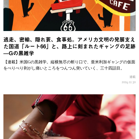
逃走、密輸、隠れ蓑、食事処。アメリカ文明の発展支え
た国道「ルート66」と、路上に刻まれたギャングの足跡
—Gの黒雑学
【連載】米国Gの黒雑学。縦横無尽の斬り口で、亜米利加ギャングの仮面
をぺりぺり剥がし痛いところをつんつん突いていく、三十四話目。
連載
2024.12.30