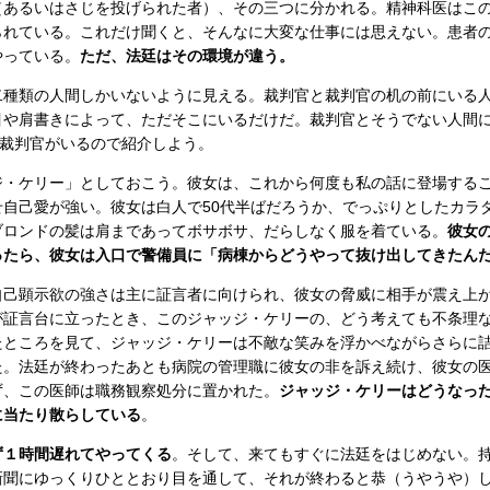
（あるいはさじを投げられた者）、その三つに分かれる。精神科医はこ
られている。これだけ聞くと、そんなに大変な仕事には思えない。患者
やっている。
ただ、法廷はその環境が違う。
種類の人間しかいないように見える。裁判官と裁判官の机の前にいる
目や肩書きによって、ただそこにいるだけだ。裁判官とそうでない人間
女裁判官がいるので紹介しよう。
・ケリー」としておこう。彼女は、これから何度も私の話に登場する
せ自己愛が強い。彼女は白人で50代半ばだろうか、でっぷりとしたカラ
ブロンドの髪は肩まであってボサボサ、だらしなく服を着ている。
彼女
ったら、彼女は入口で警備員に「病棟からどうやって抜け出してきたん
己顕示欲の強さは主に証言者に向けられ、彼女の脅威に相手が震え上
が証言台に立ったとき、このジャッジ・ケリーの、どう考えても不条理
たところを見て、ジャッジ・ケリーは不敵な笑みを浮かべながらさらに
た。法廷が終わったあとも病院の管理職に彼女の非を訴え続け、彼女の
ず、この医師は職務観察処分に置かれた。
ジャッジ・ケリーはどうなっ
に当たり散らしている
。
ず１時間遅れてやってくる
。そして、来てもすぐに法廷をはじめない。
新聞にゆっくりひととおり目を通して、それが終わると恭（うやうや）