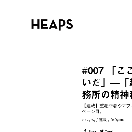
#007 
いだ」—「
務所の精神
【連載】重犯罪者やマフ
ページ目。
2017.5.24
/
連載
/
Dr.Oyama
Share
Tweet