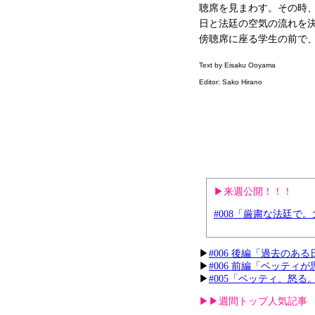
聴席を見まわす。その時
日と法廷の空気の流れを
傍聴席に座る学生の前で
Text by Eisaku Ooyama
Editor: Sako Hirano
▶︎来週公開！！！
#008「厳粛な法廷で
▶︎
#006 後編「過去の
▶︎
#006 前編「ベッテ
▶︎
#005「ベッティ、怒
▶︎▶︎週間トップ人気記事