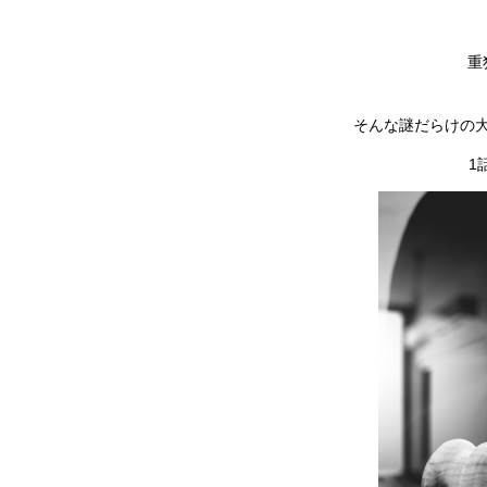
重
そんな謎だらけの
1