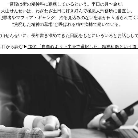
普段は街の精神科に勤務しているという。平日の月〜金だ。
大山せんせいは、わざわざ土日に好き好んで極悪人刑務所に当直し、
犯罪者やマフィア・ギャング、治る見込みのない患者が日々送られてく
“荒廃した精神の墓場”と呼ばれる精神病棟で働いている。
大山せんせいに、長年書き溜めてきた日記をもとにいろいろとお話しし
話目から読む▶︎
#001「自尊心より下半身で選択した、精神科医という道