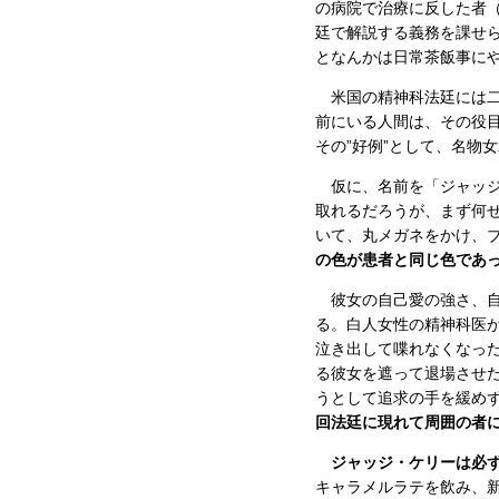
の病院で治療に反した者
廷で解説する義務を課せ
となんかは日常茶飯事に
米国の精神科法廷には二
前にいる人間は、その役
その”好例”として、名物
仮に、名前を「ジャッジ
取れるだろうが、まず何
いて、丸メガネをかけ、
の色が患者と同じ色であ
彼女の自己愛の強さ、自
る。白人女性の精神科医
泣き出して喋れなくなっ
る彼女を遮って退場させ
うとして追求の手を緩め
回法廷に現れて周囲の者
ジャッジ・ケリーは必
キャラメルラテを飲み、