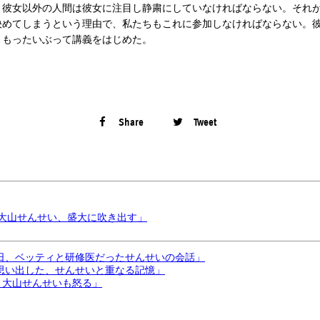
、彼女以外の人間は彼女に注目し静粛にしていなければならない。それが
決めてしまうという理由で、私たちもこれに参加しなければならない。
、もったいぶって講義をはじめた。
Share
Tweet
。大山せんせい、盛大に吹き出す」
ある日、ベッティと研修医だったせんせいの会話」
ィが思い出した、せんせいと重なる記憶」
る。大山せんせいも怒る」