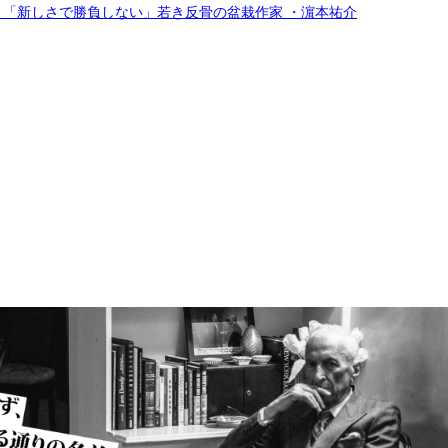
。「新しさで勝負しない」若き反骨の盆栽作家 ・濵本祐介