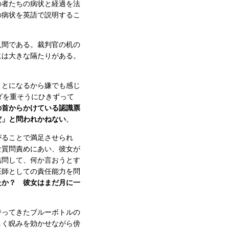
の者たちの病状と経過を法
の病状を英語で説明するこ
人間である。裁判官の机の
には大きな隔たりがある。
ことになるから嫌でも感じ
ダを重そうにひきずって
の首からかけている認識票
だ」と問われかねない
。
がることで満足させられ
な質問責めにあい、彼女が
詰問して、何か言おうとす
医師としての責任能力を問
たか？ 彼女はまだ月に一
持ってきたブルーボトルの
しく睨みを効かせながら傍