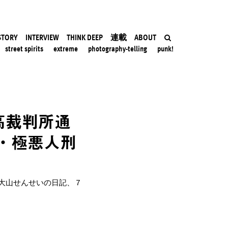
STORY
INTERVIEW
THINK DEEP
連載
ABOUT
street spirits
extreme
photography-telling
punk!
高裁判所通
・極悪人刑
大山せんせいの日記、７