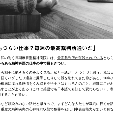
最もつらい仕事？毎週の最高裁判所通いだ」
。私の働く長期療養型精神病院には、
最高裁判所が併設されている
とち
いろある精神科医の仕事の中で最もきつい
。
ら相手に抱き着くのをよく見る。私と一緒だ、とつくづく思う。私は
を軽くハグしたり適当に握手したりして難を逃れてきた節がある。10年
の根底に流れる感情をくみ取る不得手さはもちろんのこと、細部にこだ
逃すことがよくある（これは英語でも日本語でも決して変わらない）。
因することが多い。
など馴染みのない話だと思うので、まずどんな人たちが裁判に行くか
、重度の精神疾患の心神耗弱状態で犯罪を犯し刑事責任能力が無いと見