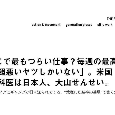
THE 
action & movement
generation pieces
ultra work
「ここで最もつらい仕事？毎週の最
超悪いヤツしかいない」。米国
科医は日本人、大山せんせい。
ィアにギャングが日々送られてくる、“荒廃した精神の墓場”で働く