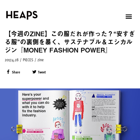
【今週のZINE】この服だれが作った？“安すぎ
る服”の裏側を暴く、サステナブル＆エシカル
ジン『MONEY FASHION POWER』
2017.4.28
/
PIECES
/
zine
Share
Tweet