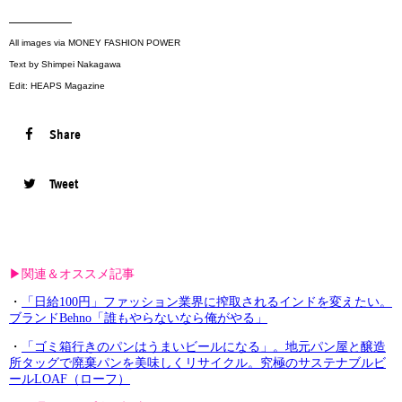
—————
All images via MONEY FASHION POWER
Text by Shimpei Nakagawa
Edit: HEAPS Magazine
Share
Tweet
▶︎関連＆オススメ記事
・
「日給100円」ファッション業界に搾取されるインドを変えたい。
ブランドBehno「誰もやらないなら俺がやる」
・
「ゴミ箱行きのパンはうまいビールになる」。地元パン屋と醸造
所タッグで廃棄パンを美味しくリサイクル。究極のサステナブルビ
ールLOAF（ローフ）