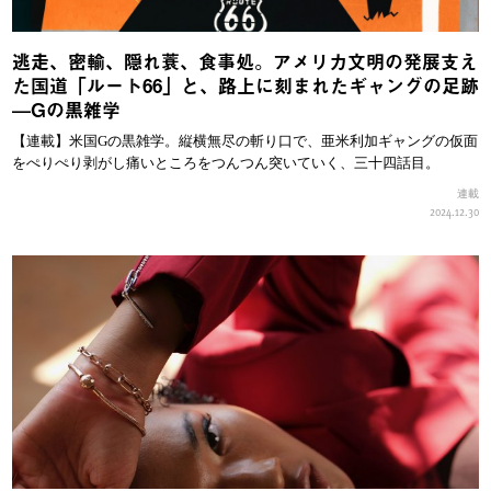
逃走、密輸、隠れ蓑、食事処。アメリカ文明の発展支え
た国道「ルート66」と、路上に刻まれたギャングの足跡
—Gの黒雑学
【連載】米国Gの黒雑学。縦横無尽の斬り口で、亜米利加ギャングの仮面
をぺりぺり剥がし痛いところをつんつん突いていく、三十四話目。
連載
2024.12.30