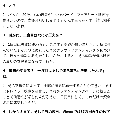
H：え？
J：だって、20そこらの若者が「シェパード・フェアリーの映画を
作りたいので、支援お願いします！」なんて言ったって、誰も相手
にしないよね。
H：確かに。二度目はなにか工夫を？
J：1回目は失敗に終わるも、ここでも幸運が舞い降りた。近所に住
んでいた子が失敗に終わったそのクラウドファンディングを見つけ
て、彼女の両親に教えたらしいんだ。すると、その両親が僕の映画
の最初の支援者になってくれた。
H：最初の支援者？ 一度目はまじでぼろぼろに失敗したんです
ね。
J：その支援金によって、実際に撮影に着手することができた。まず
はトレイラー映像を制作し、それをファンディングページに載せた
ことで信憑性が増したんだろうな。二度目にして、これだけの資金
調達に成功したんだ。
H：しかも３日間。そして当の映画、Vimeoでは37万回再生の数字