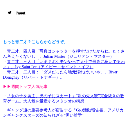
Tweet
もっと青二才？こちらからどうぞ。
・
青二才、四人目「写真はシャッターを押すだけだからね。たくさ
ん考えたくないし」。Julian Master（ジュリアン・マスター）
・
青二才、三人目「いま？ポケモンやって人生で最高に稼いでるわ
よ」。Ivy Saint Ive（アイビー・セイント・イブ）
・
青二才、二人目：「ダメだったら地元帰ればいいや」。River
Donaghey（リバー・ドナギー）。
▶︎▶︎週間トップ人気記事
・
「女の子を坊主、男の子にスカート」“親の先入観”完全抜きの教
育ゲーム。大人気を量産するスタジオの構想
・
ギャング通の重要参考人が密告する「Gの活動報告書」アメリカ
ンギャングスターズの知られざる“黒い雑学”