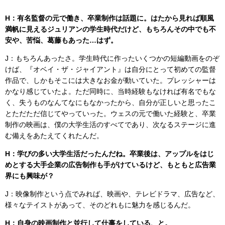
H：有名監督の元で働き、卒業制作は話題に。はたから見れば順風
満帆に見えるジュリアンの学生時代だけど、もちろんその中でも不
安や、苦悩、葛藤もあった…はず。
J：もちろんあったさ。学生時代に作ったいくつかの短編動画をのぞ
けば、『オベイ・ザ・ジャイアント』は自分にとって初めての監督
作品で、しかもそこには大きなお金が動いていた。プレッシャーは
かなり感じていたよ。ただ同時に、当時経験もなければ有名でもな
く、失うものなんてなにもなかったから、自分が正しいと思ったこ
とただただ信じてやっていった。ウェスの元で働いた経験と、卒業
制作の映画は、僕の大学生活のすべてであり、次なるステージに進
む備えをあたえてくれたんだ。
H：学びの多い大学生活だったんだね。卒業後は、アップルをはじ
めとする大手企業の広告制作も手がけているけど、もともと広告業
界にも興味が？
J：映像制作という点でみれば、映画や、テレビドラマ、広告など、
様々なテイストがあって、そのどれもに魅力を感じるんだ。
H：自身の映画制作と並行して仕事をしている、と。