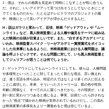
J：僕は、それらの相異を見定めて同時にこなすことが性に合うん
だ。それに、いいアイデアって見つけ出そうとしてないときにこそ
でてくるものだから、たとえばテレビドラマのプロジェクトの最
中、映画にとって良いアイデアが浮かんだりするんだ。
H：話はガラリと変わって、近頃、映画『ゲッドアウト』や『ムー
ンライト』など、黒人映画監督による人種や偏見をテーマに組み込
んだ映画の台頭が目覚ましいです。また、“白すぎるアカデミー”と
いわれ、映画監督スパイク・リーがアカデミー賞授賞式をボイコッ
トした出来事にもあるように、米映画産業における人種問題は、議
論を呼ぶトピックです。そんな問題に対して、いち黒人映画監督と
してジュリアンが思うことは何でしょうか。
J：ゲットアウトにしてもムーンライトにしても、彼らは、人種問題
や多様性といったことに対してまったく新たな視点、言い換えれ
ば、違う言語を持ち込み、特定の人ではなくより多くの人に伝える
ことに成功した。本来、そういったストーリーは、肌の色や性別、
年齢に関係なく、すべての人に届くべきだから。その現状が、いま
刻一刻と変わりつつあると感じるよ。事実、以前だったら許されな
かった“視点”で描かれた映画が支持されているわけだし。この流れ
は映画産業の多様化をより一層進めると僕は信じているよ。