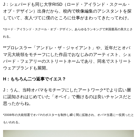
J：シェパードも同じ大学RISD（ロード・アイランド・スクール・
オブ・デザイン）出身だから、校内で映像編集のアシスタントを探
していて、友人づてに僕のところに仕事がまわってきたってわけ。
*ロード・アイランド・スクール・オブ・デザイン。あらゆるランキングで米国最高の美大とさ
れる。
**プロレスラー「アンドレ・ザ・ジャイアント」や、近年だとオバ
マ元大統領をモチーフにした作品でおなじみのアーティスト、シェ
パード・フェアリーのストリートネームであり、同名でストリート
ウェアブランドも展開。
H：もちろん二つ返事でイエス？
J：うん、当時オバマをモチーフにしたアートワーク*でより広い層
に認知されはじめていた「オベイ」で働けるのは良いチャンスだと
思ったからね。
*2008年の大統領選でオバマのポスターを制作し瞬く間に拡散され、オバマ当選に一役買ったと
もいわれる。