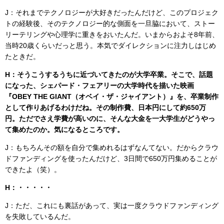
J：それまでテクノロジーが大好きだったんだけど、このプロジェク
トの経験後、そのテクノロジー的な側面を一旦脇において、ストー
リーテリングや心理学に重きをおいたんだ。いまからおよそ8年前、
当時20歳くらいだっと思う。本気でダイレクションに注力しはじめ
たときだ。
H：そうこうするうちに近づいてきたのが大学卒業。そこで、話題
になった、シェパード・フェアリーの大学時代を描いた映画
『OBEY THE GIANT（オベイ・ザ・ジャイアント）』を、卒業制作
として作りあげるわけだね。その制作費、日本円にして約650万
円。ただでさえ学費が高いのに、そんな大金を一大学生がどうやっ
て集めたのか。気になるところです。
J：もちろんその額を自分で集めれるはずなんてない。だからクラウ
ドファンディングを使ったんだけど、3日間で650万円集めることが
できたよ（笑）。
H：・・・・・
J：ただ、これにも裏話があって、実は一度クラウドファンディング
を失敗しているんだ。