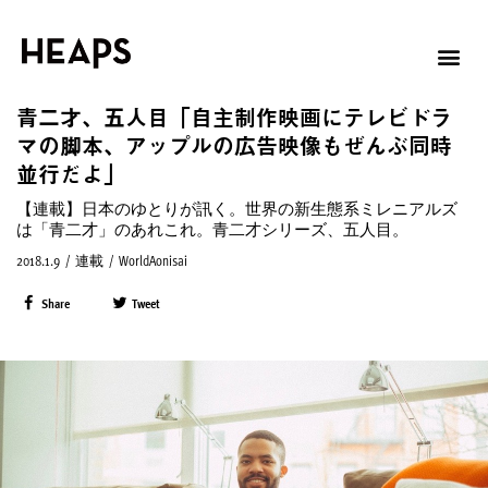
青二才、五人目「自主制作映画にテレビドラ
マの脚本、アップルの広告映像もぜんぶ同時
並行だよ」
【連載】日本のゆとりが訊く。世界の新生態系ミレニアルズ
は「青二才」のあれこれ。青二才シリーズ、五人目。
2018.1.9
/
連載
/
WorldAonisai
Share
Tweet