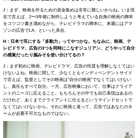
J：まず、映画を作るための資金集めは非常に難しいからね。いま現
在で言えば、2〜3年後に制作しようと考えている自身の映画の脚本
をコツコツ書き溜めながら、テレビドラマの脚本に、来週にはアマ
ゾンの広告でLA、といった具合。
H：日本で耳にする「多動力」ってやつかな。ちなみに、映画、テ
レビドラマ、広告の3つを同時にこなすジュリアン、どうやって自分
の感覚だったり脳みそを使い分けてるの？
J：まず初めに映画、テレビドラマ、広告の性質を理解しなくてはい
けないよね。映画に関して、少なくともインディペンデントサイド
で言えば、監督としてその映画は“自分の映画”でなくてはいけない
し、責任もすべて自分。一方、広告映像において、仕事はクライア
ントのニーズに応えること。もちろんその中でも自己表現はあるの
だけれど、あくまでクライアントに仕えるというマインドセットで
なくてはいけないから。それに映画と違って、広告ではあなたのネ
ームが必要不可欠なものではない。