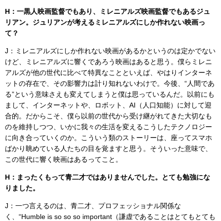
H：一黒人映画監督でもあり、ミレニアルズ映画監督でもあるジュ
リアン。ジュリアンが考えるミレニアルズにしか作れない映画っ
て？
J：ミレニアルズにしか作れない映画があるかというのは定かでない
けど、ミレニアルズに響くであろう映画はあると思う。僕らミレニ
アルズが他の世代に比べて特異なことといえば、やはりインターネ
ットの存在で、その影響力は計り知れないわけで。今後、“人間であ
る”という意味さえも変えてしまうと僕は思っているんだ。以前にも
まして、インターネットや、ロボット、AI（人口知能）に対して迎
合的。だからこそ、僕ら以前の世代から受け継がれてきた大切なも
のを維持しつつ、いかに我々の生活を変えるこうしたテクノロジー
に向き合っていくのか。こういう類のストーリーは、座ってスマホ
ばかり眺めている人たちの目を覚ますと思う。そういった意味で、
この世代に響く映画はあるってこと。
H：まったくもって青二才ではありませんでした。とても勉強にな
りました。
J：一つ言えるのは、青二才、プロフェッショナル関係な
く、“Humble is so so so important（謙虚であることはとてもとても