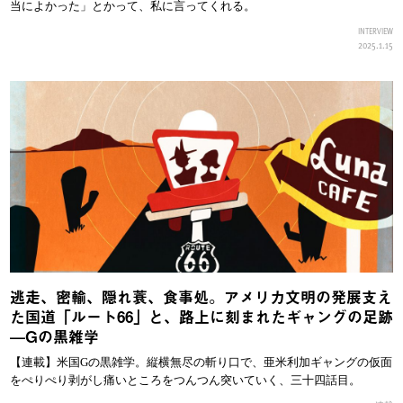
当によかった」とかって、私に言ってくれる。
INTERVIEW
2025.1.15
逃走、密輸、隠れ蓑、食事処。アメリカ文明の発展支え
た国道「ルート66」と、路上に刻まれたギャングの足跡
—Gの黒雑学
【連載】米国Gの黒雑学。縦横無尽の斬り口で、亜米利加ギャングの仮面
をぺりぺり剥がし痛いところをつんつん突いていく、三十四話目。