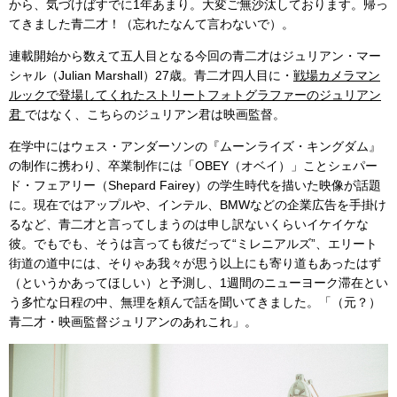
から、気づけばすでに1年あまり。大変ご無沙汰しております。帰っ
てきました青二才！（忘れたなんて言わないで）。
連載開始から数えて五人目となる今回の青二才はジュリアン・マー
シャル（Julian Marshall）27歳。青二才四人目に・
戦場カメラマン
ルックで登場してくれたストリートフォトグラファーのジュリアン
君
ではなく、こちらのジュリアン君は映画監督。
在学中にはウェス・アンダーソンの『ムーンライズ・キングダム』
の制作に携わり、卒業制作には「OBEY（オベイ）」ことシェパー
ド・フェアリー（Shepard Fairey）の学生時代を描いた映像が話題
に。現在ではアップルや、インテル、BMWなどの企業広告を手掛け
るなど、青二才と言ってしまうのは申し訳ないくらいイケイケな
彼。でもでも、そうは言っても彼だって“ミレニアルズ”、エリート
街道の道中には、そりゃあ我々が思う以上にも寄り道もあったはず
（というかあってほしい）と予測し、1週間のニューヨーク滞在とい
う多忙な日程の中、無理を頼んで話を聞いてきました。「（元？）
青二才・映画監督ジュリアンのあれこれ」。