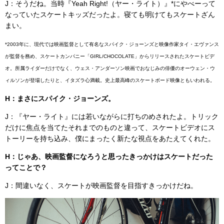
J：そうだね。当時『Yeah Right!（ヤー・ライト）』*にやべーって
なっていたスケートキッズだったよ。寝ても明けてもスケートざん
まい。
*2003年に、現代では映画監督として有名なスパイク・ジョーンズと映像作家タイ・エヴァンス
が監督を務め、スケートカンパニー「GIRL/CHOCOLATE」からリリースされたスケートビデ
オ。所属ライダーだけでなく、ウェス・アンダーソン映画でおなじみの俳優のオーウェン・ウ
ィルソンが登場したりと、イタズラ心満載。史上最高峰のスケートボード映像ともいわれる。
H：まさにスパイク・ジョーンズ。
J：『ヤー・ライト』には若いながらに打ちのめされたよ。トリック
だけに焦点を当てたそれまでのものと違って、スケートビデオにス
トーリーを持ち込み、僕にまったく新たな視点をあたえてくれた。
H：じゃあ、映画監督になろうと思ったきっかけはスケートだった
ってことで？
J：間違いなく、スケートが映画監督を目指すきっかけだね。