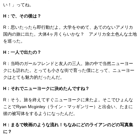
い！」ってね。
H：で、その後は？
R：思いたったら即行動だよ。大学をやめて、あてのないアメリカ
国内の旅に出た。大体4ヶ月くらいかな？ アメリカ全土色んな土地
を巡った。
H：一人で出たの？
R：当時のガールフレンドと友人の三人。旅の中で当然ニューヨー
クにも訪れた。とっても小さな街で育った僕にとって、ニューヨー
クはとても魅力的だったんだ。
H：それでニューヨークに決めたんですね？
R：そう。旅を終えてすぐニューヨークに来たよ。そこでひょんな
ことでRyan Mcginley（ライン・マッギンリー）と出会い、たまに
彼の被写体をするようになったんだ。
H：まるで映画のような流れ！ちなみにどのライアンのどの写真集
に？