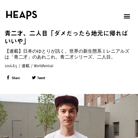
青二才、二人目「ダメだったら地元に帰れば
いいや」
【連載】日本のゆとりが訊く。世界の新生態系ミレニアルズ
は「青二才」のあれこれ。青二才シリーズ、二人目。
2016.8.5
/
連載
/
WorldAonisai
Share
Tweet