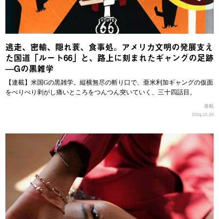
逃走、密輸、隠れ蓑、食事処。アメリカ文明の発展支え
た国道「ルート66」と、路上に刻まれたギャングの足跡
—Gの黒雑学
【連載】米国Gの黒雑学。縦横無尽の斬り口で、亜米利加ギャングの仮面
をぺりぺり剥がし痛いところをつんつん突いていく、三十四話目。
連載
2024.12.30