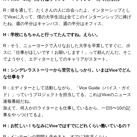
R：彼を通して、たくさんの人に出会ったよ。インターシップとし
てViceに入って、僕の大学生活は全てこのインターンシップに捧げ
たね。週の半分はキャンバス、週の半分はオフィス。
H：学校にもちゃんと行ってたんですね。えらい。
R：そう、ニューヨークで入りなおした大学を卒業してすぐに、ボ
スに「仕事がほしいです！お願いします！」って頼んだんだ。そこ
でようやく、エディターとしてのキャリアがスタート。
H：シンデレラストーリーから苦労もしっかり。いまはViceでどん
な仕事を？
R：エディターとして活動しながら、「Vice Guide（バイス・ガイ
ド）」っていうプロジェクトを担当してる。これはViceのニュース
速報番組だね。
加えて、何人かのライターとも仕事しているから、一日5〜10の記
事をやっつけてるよ。
H：お忙しい！ちなみにViceではすでにどれくらい働いているの？
R：インターンの期間も含めると、すでに3年半くらい。