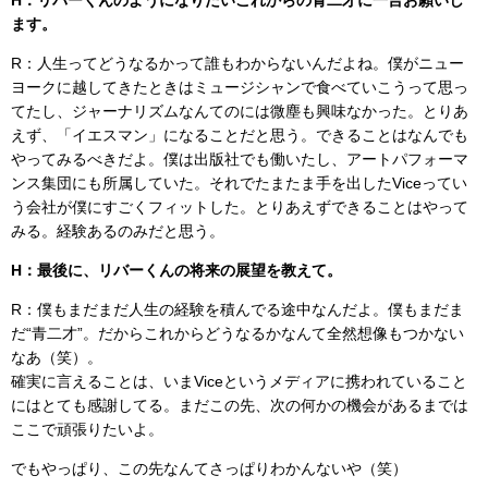
ます。
R：人生ってどうなるかって誰もわからないんだよね。僕がニュー
ヨークに越してきたときはミュージシャンで食べていこうって思っ
てたし、ジャーナリズムなんてのには微塵も興味なかった。とりあ
えず、「イエスマン」になることだと思う。できることはなんでも
やってみるべきだよ。僕は出版社でも働いたし、アートパフォーマ
ンス集団にも所属していた。それでたまたま手を出したViceってい
う会社が僕にすごくフィットした。とりあえずできることはやって
みる。経験あるのみだと思う。
H：最後に、リバーくんの将来の展望を教えて。
R：僕もまだまだ人生の経験を積んでる途中なんだよ。僕もまだま
だ“青二才”。だからこれからどうなるかなんて全然想像もつかない
なあ（笑）。
確実に言えることは、いまViceというメディアに携われていること
にはとても感謝してる。まだこの先、次の何かの機会があるまでは
ここで頑張りたいよ。
でもやっぱり、この先なんてさっぱりわかんないや（笑）