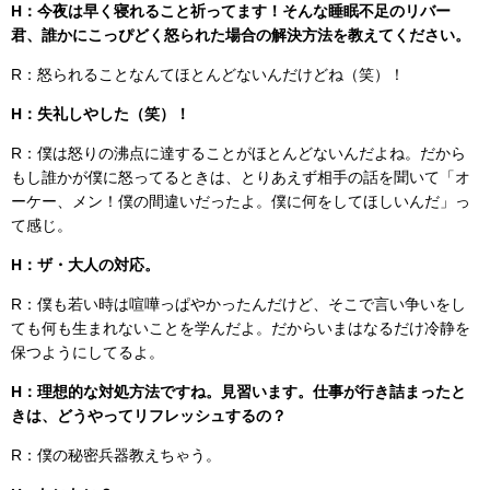
H：今夜は早く寝れること祈ってます！そんな睡眠不足のリバー
君、誰かにこっぴどく怒られた場合の解決方法を教えてください。
R：怒られることなんてほとんどないんだけどね（笑）！
H：失礼しやした（笑）！
R：僕は怒りの沸点に達することがほとんどないんだよね。だから
もし誰かが僕に怒ってるときは、とりあえず相手の話を聞いて「オ
ーケー、メン！僕の間違いだったよ。僕に何をしてほしいんだ」っ
て感じ。
H：ザ・大人の対応。
R：僕も若い時は喧嘩っぱやかったんだけど、そこで言い争いをし
ても何も生まれないことを学んだよ。だからいまはなるだけ冷静を
保つようにしてるよ。
H：理想的な対処方法ですね。見習います。仕事が行き詰まったと
きは、どうやってリフレッシュするの？
R：僕の秘密兵器教えちゃう。