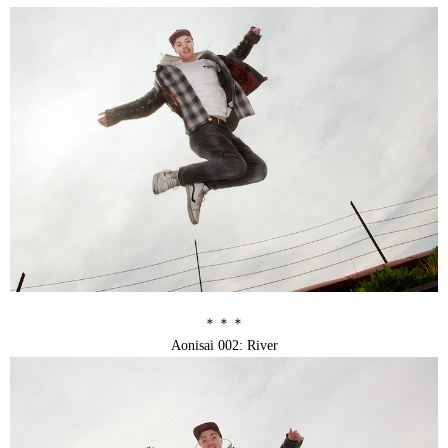
＊＊＊
Aonisai 002: River