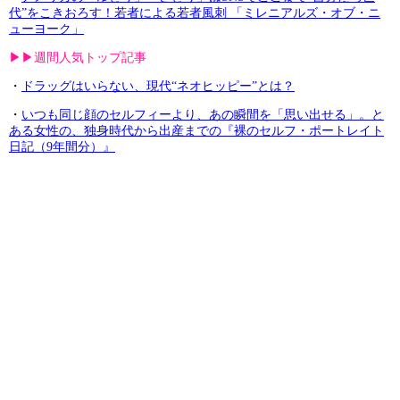
代”をこきおろす！若者による若者風刺 「ミレニアルズ・オブ・ニ
ューヨーク」
▶︎▶︎週間人気トップ記事
・
ドラッグはいらない、現代“ネオヒッピー”とは？
・
いつも同じ顔のセルフィーより、あの瞬間を「思い出せる」。と
ある女性の、独身時代から出産までの『裸のセルフ・ポートレイト
日記（9年間分）』