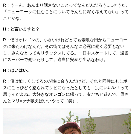
R：うーん。あんまり話さないことってなんだんだろう…..そうだ、
「ニューヨークに住むことについてそんなに深く考えてない」って
ことかな。
H：と言いますと？
R：僕はオレゴンの、小さいけれどとても素敵な街からニューヨー
クに来たわけなんだ。その街ではそんなに必死に働く必要もない
し、みんなとってもリラックスしてる。一日中スケートして、適当
にスーパーで働いたりして。適当に安泰な生活なわけ。
H：はいはい。
R：僕は忙しくしてるのが性に合うんだけど、それと同時にもしボ
スにこっぴどく怒られてクビになったとしても、別にいいや！って
思うんだよね。大好きなオレゴンに帰って、友だちと遊んで、母さ
んとマリ○ァナ吸えばいいやって（笑）。