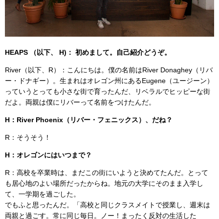
HEAPS （以下、 H)： 初めまして。自己紹介どうぞ。
River（以下、R）：こんにちは。僕の名前はRiver Donaghey（リバ
ー・ドナギー）。生まれはオレゴン州にあるEugene（ユージーン）
っていうとっても小さな街で育ったんだ、リベラルでヒッピーな街
だよ。両親は僕にリバーって名前をつけたんだ。
H：River Phoenix（リバー・フェニックス）、だね？
R：そうそう！
H：オレゴンにはいつまで？
R：高校を卒業時は、まだこの街にいようと決めてたんだ。とって
も居心地のよい場所だったからね。地元の大学にそのまま入学し
て、一学期を過ごした。
でもふと思ったんだ。「高校と同じクラスメイトで授業し、週末は
両親と過ごす。常に同じ毎日。ノー！まったく反対の生活した