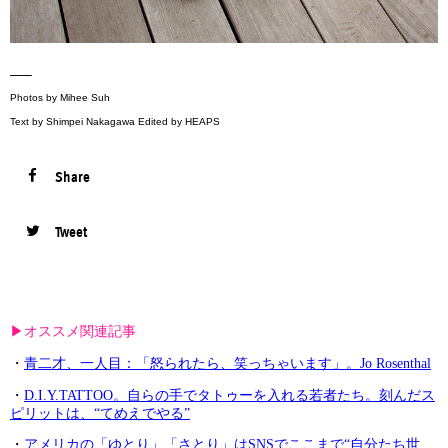
—–
Photos by Mihee Suh
Text by Shimpei Nakagawa Edited by HEAPS
Share
Tweet
▶︎オススメ関連記事
・
青二才、一人目：「怒られたら、笑っちゃいます」。Jo Rosenthal
・
D.I.Y.TATTOO。自らの手でタトゥーを入れる若者たち。刻んだス
ピリットは、“てめえでやる”
・
アメリカの「ゆとり」「さとり」はSNSでここまで“自分たち世