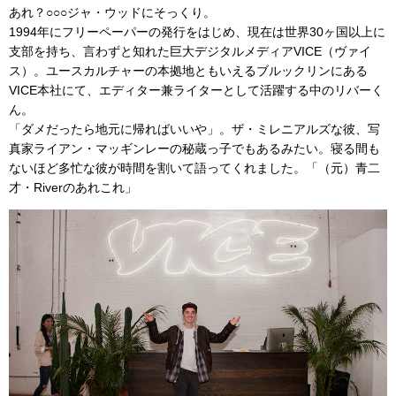
あれ？○○○ジャ・ウッドにそっくり。
1994年にフリーペーパーの発行をはじめ、現在は世界30ヶ国以上に
支部を持ち、言わずと知れた巨大デジタルメディアVICE（ヴァイ
ス）。ユースカルチャーの本拠地ともいえるブルックリンにある
VICE本社にて、エディター兼ライターとして活躍する中のリバーく
ん。
「ダメだったら地元に帰ればいいや」。ザ・ミレニアルズな彼、写
真家ライアン・マッギンレーの秘蔵っ子でもあるみたい。寝る間も
ないほど多忙な彼が時間を割いて語ってくれました。「（元）青二
才・Riverのあれこれ」