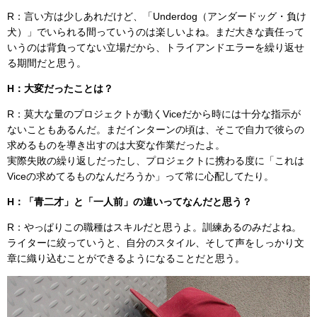
R：言い方は少しあれだけど、「Underdog（アンダードッグ・負け
犬）」でいられる間っていうのは楽しいよね。まだ大きな責任って
いうのは背負ってない立場だから、トライアンドエラーを繰り返せ
る期間だと思う。
H：大変だったことは？
R：莫大な量のプロジェクトが動くViceだから時には十分な指示が
ないこともあるんだ。まだインターンの頃は、そこで自力で彼らの
求めるものを導き出すのは大変な作業だったよ。
実際失敗の繰り返しだったし、プロジェクトに携わる度に「これは
Viceの求めてるものなんだろうか」って常に心配してたり。
H：「青二才」と「一人前」の違いってなんだと思う？
R：やっぱりこの職種はスキルだと思うよ。訓練あるのみだよね。
ライターに絞っていうと、自分のスタイル、そして声をしっかり文
章に織り込むことができるようになることだと思う。