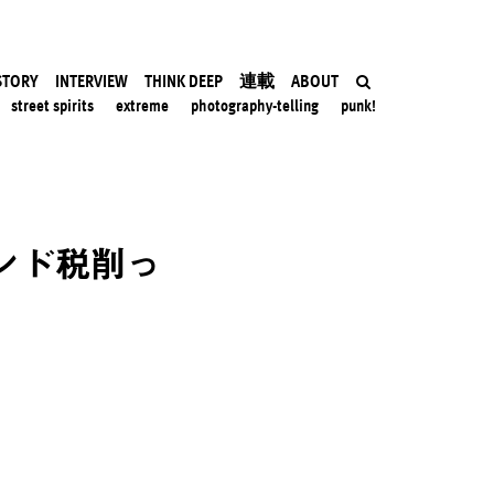
STORY
INTERVIEW
THINK DEEP
連載
ABOUT
street spirits
extreme
photography-telling
punk!
ンド税削っ