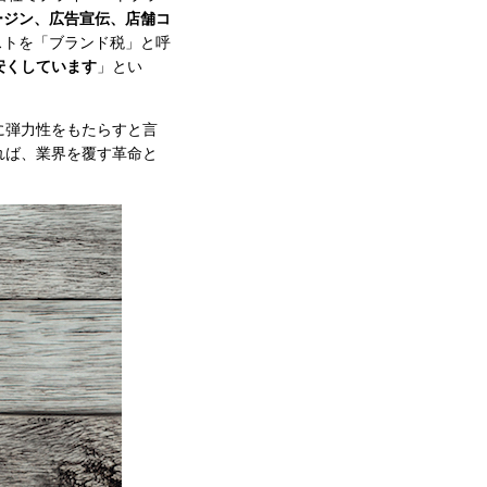
ージン、広告宣伝、店舗コ
ストを「ブランド税」と呼
安くしています
」とい
に弾力性をもたらすと言
れば、業界を覆す革命と