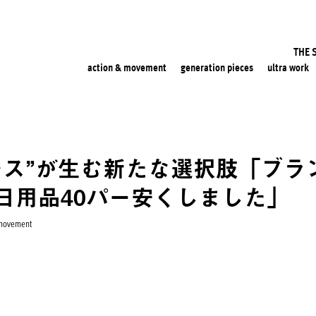
THE 
action & movement
generation pieces
ultra work
レス”が生む新たな選択肢「ブラ
日用品40パー安くしました」
 movement