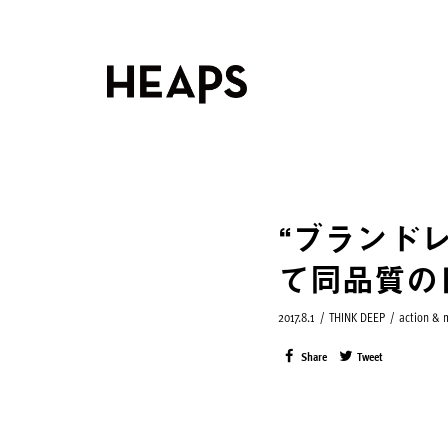
“ブランド
て同品質の
2017.8.1
/
THINK DEEP
/
action &
Share
Tweet