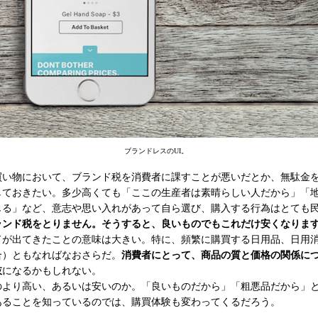
ブランドレスのUI。
い物において、ブランド税を消費者に課すことが悪いだとか、無駄金
しておきたい。多少高くても「ここの生産者は素晴らしい人だから」「
じる」など、意志や思い入れがあって自ら選び、購入する行為はとても
ランド税をとりません。そうすると、良いものでもこれだけ安くなりま
ドが出てきたことの意味は大きい。特に、頻繁に購買する日用品、日用
合）ともなればなおさらだ。
消費者にとって、商品の質と価格の関係に
肢
になるかもしれない。
より高い、あるいは安いのか。「良いものだから」「粗悪品だから」
あることを知っているのでは、購買体験も変わってくるだろう。