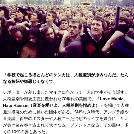
「学校で起こるほとんどのケンカは、人種差別が原因なんだ。たん
なる嫉妬や嫌悪じゃなくて」
レポーターが差し出したマイクに向かって一人の学生がそう話す。
人種差別や階級主義に覆われた70年代の英国で、
「Love Music,
Hate Racism（音楽を愛せよ、人種差別を憎めよ）」
を掲げて人種
差別撤廃のために動いた団体がある。SNSなき時代、アングラ紙や
音楽誌、街中のポスターや人種ごった混ぜのライブを媒介に、互い
が巻き込み巻き込まれて大きなムーブメントとなる。その最中、多
くの10代の姿もあった。