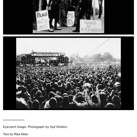
—————
Eyecatch Image: Photograph by Syd Shelton
Text by Risa Akita