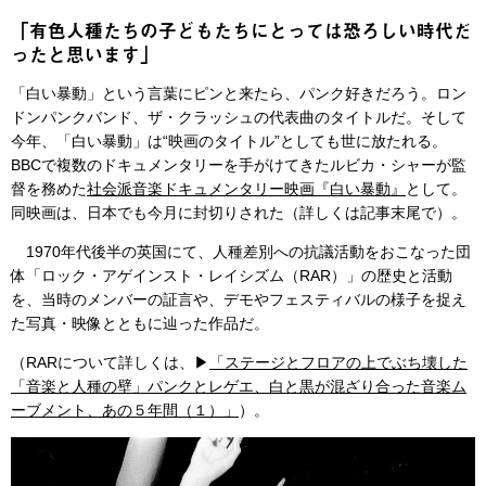
「有色人種たちの子どもたちにとっては恐ろしい時代だ
ったと思います」
「白い暴動」という言葉にピンと来たら、パンク好きだろう。ロン
ドンパンクバンド、ザ・クラッシュの代表曲のタイトルだ。そして
今年、「白い暴動」は“映画のタイトル”としても世に放たれる。
BBCで複数のドキュメンタリーを手がけてきたルビカ・シャーが監
督を務めた
社会派音楽ドキュメンタリー映画『白い暴動』
として。
同映画は、日本でも今月に封切りされた（詳しくは記事末尾で）。
1970年代後半の英国にて、人種差別への抗議活動をおこなった団
体「ロック・アゲインスト・レイシズム（RAR）」の歴史と活動
を、当時のメンバーの証言や、デモやフェスティバルの様子を捉え
た写真・映像とともに辿った作品だ。
（RARについて詳しくは、▶︎
「ステージとフロアの上でぶち壊した
「音楽と人種の壁」パンクとレゲエ、白と黒が混ざり合った音楽ム
ーブメント、あの５年間（１）」
）。