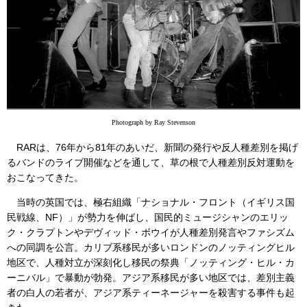
Photograph by Ray Stevenson
RARは、76年から81年のあいだ、新聞の発行や反人種差別を掲げ
るバンドのライブ開催などを通して、草の根で人種差別反対運動を
おこなってきた。
当時の英国では、極右組織「ナショナル・フロント（イギリス国
民戦線、NF）」が勢力を伸ばし、国民的ミュージシャンのエリッ
ク・クラプトンやデヴィッド・ボウイが人種差別発言やファシズム
への同調を公言。カリブ系移民が多いロンドンのノッティングヒル
地区で、人種対立が深刻化し移民の祭典「ノッティング・ヒル・カ
ーニバル」で暴動が勃発。アジア系移民が多い地区では、差別主義
者の白人の若者が、アジア系ティーネージャーを殺害する事件も起