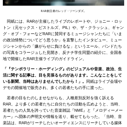
RAR創立者のレッド・ソーンダズ。
同紙には、RARが主催したライブのレポートや、ジョニー・ロッ
トン（元セックス・ピストルズ、PIL）や、ザ・クラッシュ、ギャン
グ・オブ・フォーなどRARに賛同するミュージシャンたちに「いま
の政治情勢についてどう思うか」を直撃したインタビュー、ミュー
ジシャンからの「嫌がらせに負けるな」というエール、バンドたち
の写真をコラージュした見開き、反ナチ学生同盟の紹介に、全国各
地で開催したRAR主催ライブのガイドライン。
「『テンポラリー・ホーディング』のビジュアルや音楽、政治、生
活に関する記事は、目を見張るものがあります。こんなことをして
いる新聞、当時はありませんでしたから！」。
同紙はライブ会場や
デモの開催地で販売され、多くの若者たちの手に渡った。
若者の目をたのしませながらも、人種差別反対を強く訴える
RAR。より多くの若者たちに自分たちの活動を広めようと、当時、
若者たちの人気を誇っていた音楽雑誌『NME』と『メロディーメー
カー』へ団体の声明文や情報を送り、載せてもらった。「当時、音
楽誌は、RARがリーチしたいオーディエンスにリーチしている媒体