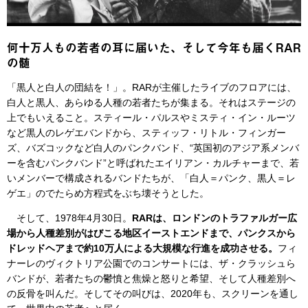
何十万人もの若者の耳に届いた、そして今年も届くRAR
の髄
「黒人と白人の団結を！」。RARが主催したライブのフロアには、
白人と黒人、あらゆる人種の若者たちが集まる。それはステージの
上でもいえること。スティール・パルスやミスティ・イン・ルーツ
など黒人のレゲエバンドから、スティッフ・リトル・フィンガー
ズ、バズコックなど白人のパンクバンド、“英国初のアジア系メンバ
ーを含むパンクバンド”と呼ばれたエイリアン・カルチャーまで、若
いメンバーで構成されるバンドたちが、「白人＝パンク、黒人＝レ
ゲエ」のでたらめ方程式をぶち壊そうとした。
そして、1978年4月30日。
RARは、ロンドンのトラファルガー広
場から人種差別がはびこる地区イーストエンドまで、パンクスから
ドレッドヘアまで約10万人による大規模な行進を成功させる。
フィ
ナーレのヴィクトリア公園でのコンサートには、ザ・クラッシュら
バンドが、若者たちの鬱憤と焦燥と怒りと希望、そして人種差別へ
の反骨を叫んだ。そしてその叫びは、2020年も、スクリーンを通し