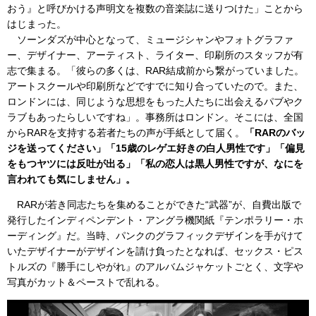
おう』と呼びかける声明文を複数の音楽誌に送りつけた」ことから
はじまった。
ソーンダズが中心となって、ミュージシャンやフォトグラファ
ー、デザイナー、アーティスト、ライター、印刷所のスタッフが有
志で集まる。「彼らの多くは、RAR結成前から繋がっていました。
アートスクールや印刷所などですでに知り合っていたので。また、
ロンドンには、同じような思想をもった人たちに出会えるパブやク
ラブもあったらしいですね」。事務所はロンドン。そこには、全国
からRARを支持する若者たちの声が手紙として届く。
「RARのバッ
ジを送ってください」「15歳のレゲエ好きの白人男性です」「偏見
をもつヤツには反吐が出る」「私の恋人は黒人男性ですが、なにを
言われても気にしません」。
RARが若き同志たちを集めることができた“武器”が、自費出版で
発行したインディペンデント・アングラ機関紙『テンポラリー・ホ
ーディング』だ。当時、パンクのグラフィックデザインを手がけて
いたデザイナーがデザインを請け負ったとなれば、セックス・ピス
トルズの『勝手にしやがれ』のアルバムジャケットごとく、文字や
写真がカット＆ペーストで乱れる。