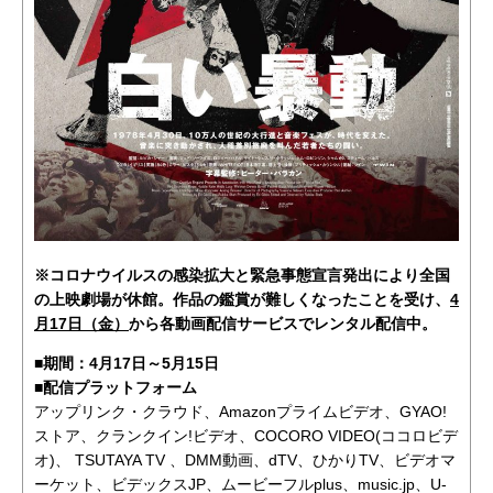
※コロナウイルスの感染拡大と緊急事態宣言発出により全国
の上映劇場が休館。作品の鑑賞が難しくなったことを受け、
4
月17日（金）
から各動画配信サービスでレンタル配信中。
■期間：4月17日～5月15日
■配信プラットフォーム
アップリンク・クラウド、Amazonプライムビデオ、GYAO!
ストア、クランクイン!ビデオ、COCORO VIDEO(ココロビデ
オ)、 TSUTAYA TV 、DMM動画、dTV、ひかりTV、ビデオマ
ーケット、ビデックスJP、ムービーフルplus、music.jp、U-