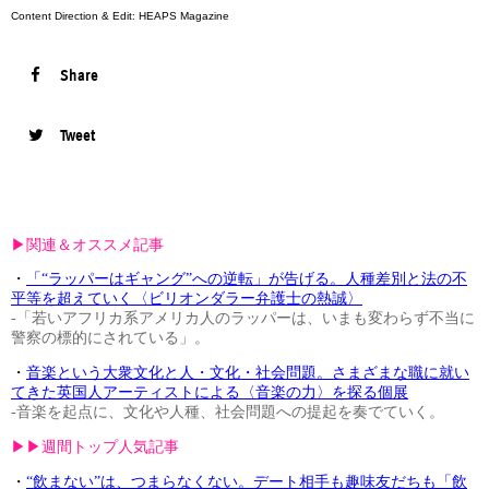
Content Direction & Edit: HEAPS Magazine
Share
Tweet
▶︎関連＆オススメ記事
・
「“ラッパーはギャング”への逆転」が告げる。人種差別と法の不
平等を超えていく〈ビリオンダラー弁護士の熱誠〉
-「若いアフリカ系アメリカ人のラッパーは、いまも変わらず不当に
警察の標的にされている」。
・
音楽という大衆文化と人・文化・社会問題。さまざまな職に就い
てきた英国人アーティストによる〈音楽の力〉を探る個展
-音楽を起点に、文化や人種、社会問題への提起を奏でていく。
▶︎▶︎週間トップ人気記事
・
“飲まない”は、つまらなくない。デート相手も趣味友だちも「飲