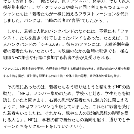
そして公言する。「俺たちは、反ファシズム*、反暴力、そして反人
種差別主義だ」。ザ・クラッシュや彼らと同じ考えをもつミュージ
シャンたちは「若者たちが一様に抱えるフラストレーションを代弁
しました。パンクは、当時の若者の“言語”でしたから」。
しかし、若者に人気のパンクバンドのなかには、不覚にも「ファ
シスト」たちを惹きつけてしまったバンドもあった。たとえば、白
人パンクバンドの「シャム69」。彼らのファンには、人種差別主義
者の若者たちもいたという。同映画のなかの当時の映像でも、極右
組織NFの集会や行進に参加する若者の姿が見受けられる。
*ファシズム：民主主義や平等、合理主義を否定する権威主義の考え。市民の自由や人権を無視
する主義を掲げ、反対派を弾圧する独裁主義・全体主義の思想、政治体制や運動を指す。
その裏にあったのは、若者たちをう取り込もうと精を出すNFの活
動だ。「NFは、メンバー集めのため、学校へと赴き、学生たちを勧
誘していたと聞きます。右翼の思想が若者たちに魅力的に聞こえる
ように、NFはファンジンも出版していました。これらに影響を受け
た若者もいましたね。それから、親や友人の政治的思想の影響を受
ける人も」。NFは、学校の前で自分たちの新聞を配り、通りでもテ
ィーンたちをリクルートをしていたという。