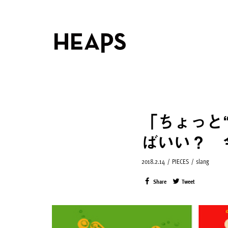
「ちょっと
ばいい？ 今
2018.2.14
/
PIECES
/
slang
Share
Tweet