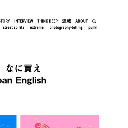
STORY
INTERVIEW
THINK DEEP
連載
ABOUT
street spirits
extreme
photography-telling
punk!
、なに買え
English