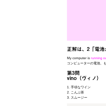
正解は、2「電池
My computer is
running ou
コンピューターの電池、
第3問
vino（ヴィノ）
1. 手頃なワイン
2. こんぶ茶
3. スムージー