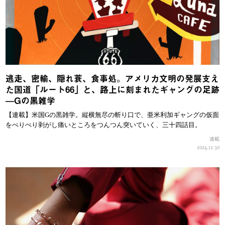
逃走、密輸、隠れ蓑、食事処。アメリカ文明の発展支え
た国道「ルート66」と、路上に刻まれたギャングの足跡
—Gの黒雑学
【連載】米国Gの黒雑学。縦横無尽の斬り口で、亜米利加ギャングの仮面
をぺりぺり剥がし痛いところをつんつん突いていく、三十四話目。
連載
2024.12.30