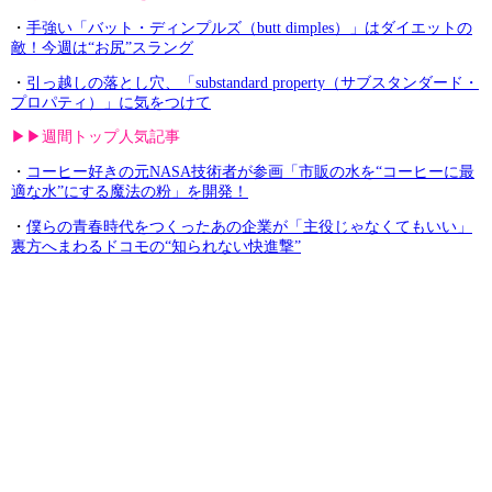
・
手強い「バット・ディンプルズ（butt dimples）」はダイエットの
敵！今週は“お尻”スラング
・
引っ越しの落とし穴、「substandard property（サブスタンダード・
プロパティ）」に気をつけて
▶︎▶︎週間トップ人気記事
・
コーヒー好きの元NASA技術者が参画「市販の水を“コーヒーに最
適な水”にする魔法の粉」を開発！
・
僕らの青春時代をつくったあの企業が「主役じゃなくてもいい」
裏方へまわるドコモの“知られない快進撃”