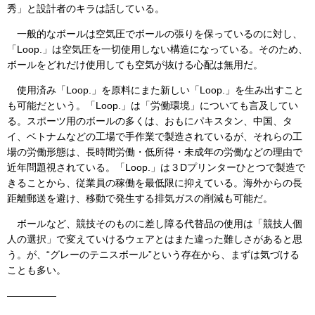
秀」と設計者のキラは話している。
一般的なボールは空気圧でボールの張りを保っているのに対し、
「Loop.」は空気圧を一切使用しない構造になっている。そのため、
ボールをどれだけ使用しても空気が抜ける心配は無用だ。
使用済み「Loop.」を原料にまた新しい「Loop.」を生み出すこと
も可能だという。「Loop.」は「労働環境」についても言及してい
る。スポーツ用のボールの多くは、おもにパキスタン、中国、タ
イ、ベトナムなどの工場で手作業で製造されているが、それらの工
場の労働形態は、長時間労働・低所得・未成年の労働などの理由で
近年問題視されている。「Loop.」は３Dプリンターひとつで製造で
きることから、従業員の稼働を最低限に抑えている。海外からの長
距離郵送を避け、移動で発生する排気ガスの削減も可能だ。
ボールなど、競技そのものに差し障る代替品の使用は「競技人個
人の選択」で変えていけるウェアとはまた違った難しさがあると思
う。が、“グレーのテニスボール”という存在から、まずは気づける
ことも多い。
—————