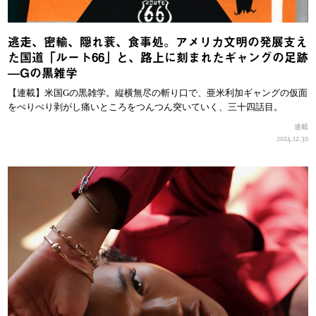
逃走、密輸、隠れ蓑、食事処。アメリカ文明の発展支え
た国道「ルート66」と、路上に刻まれたギャングの足跡
—Gの黒雑学
【連載】米国Gの黒雑学。縦横無尽の斬り口で、亜米利加ギャングの仮面
をぺりぺり剥がし痛いところをつんつん突いていく、三十四話目。
連載
2024.12.30