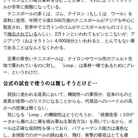
ナイロンなどの複合素材を含むことが多く、それによってリサイク
ルが非常に困難になっている。
テニスボールの多くは、ゴム、ナイロン（もしくは、ウール）を
原料に使用。年間で３億2,500万個のテニスボールがアジアを中心に
製造され、世界中で２万トンのゴムがテニスボールからのゴミとし
て
検出されている
らしい。2万トンといわれてもピンとこないが、ア
ジアゾウ（およそ５トン）4,000頭分といわれると…とんでもない量
であることはなんとなくわかる。
定番の黄色いテニスボールは、ナイロンやウール性のフェルト生
地で覆われているのに対し、「Loop.」は素材一種であるためにグレ
ー、というわけだ。
公式の試合で使うのは難しそうだけど…
競技に使われる道具において、機能性への重視や、従来のものと
差異が使用へのリスクになることからも、代替品へのハードルの高
さへの想像は難くない。
気になる「Loop.」の機能性はどうだろうか。「積層造形（３Dデ
ータから層の上に層を積み重ねる製造方法）を用いているから、ボ
ールは正確な規則性を保っており、パフォーマンス能力は遜色な
し。全側面でのボールの跳ね返り、飛行、衝撃の吸収はとても優