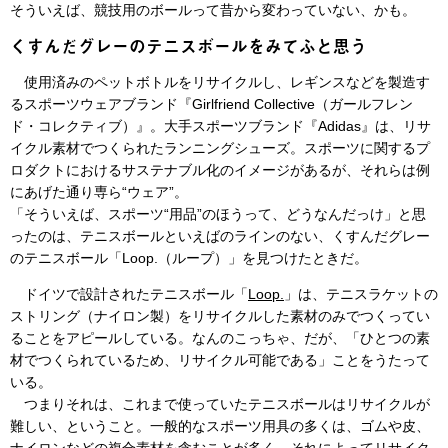
そういえば、競技用のボールって昔から変わっていない、かも。
くすんだグレーのテニスボールをみてふと思う
使用済みのペットボトルをリサイクルし、レギンスなどを製造す
るスポーツウェアブランド『Girlfriend Collective（ガールフレン
ド・コレクティブ）』。大手スポーツブランド『Adidas』は、リサ
イクル素材でつくられたランニングシューズ。スポーツに関するプ
ロダクトにおけるサステナブル化のイメージがあるが、それらは例
にあげた通り専ら“ウェア”。
「そういえば、スポーツ“用品”のほうって、どうなんだっけ」と思
ったのは、テニスボールといえばのラインのない、くすんだグレー
のテニスボール「Loop.（ループ）」を見つけたときだ。
ドイツで設計されたテニスボール「
Loop.
」は、テニスラケットの
ストリング（ナイロン製）をリサイクルした素材のみでつくってい
ることをアピールしている。なんのこっちゃ、だが、「ひとつの素
材でつくられているため、リサイクル可能である」ことをうたって
いる。
つまりそれは、これまで使っていたテニスボールはリサイクルが
難しい、ということ。一般的なスポーツ用具の多くは、ゴムや皮、