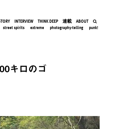
STORY
INTERVIEW
THINK DEEP
連載
ABOUT
street spirits
extreme
photography-telling
punk!
00キロのゴ