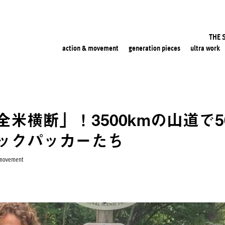
THE 
action & movement
generation pieces
ultra work
米横断」！3500kmの山道で5
ックパッカーたち
 movement