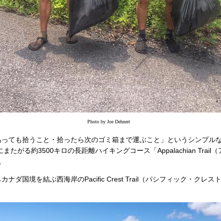
Photo by Joe Dehnert
あっても拾うこと・拾ったら次のゴミ箱まで運ぶこと」というシンプル
またがる約3500キロの長距離ハイキングコース「Appalachian Trai
。
ダ国境を結ぶ西海岸のPacific Crest Trail（パシフィック・ク