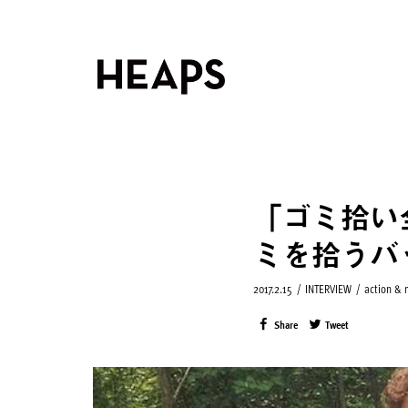
「ゴミ拾い全
ミを拾うバ
2017.2.15
/
INTERVIEW
/
action &
Share
Tweet