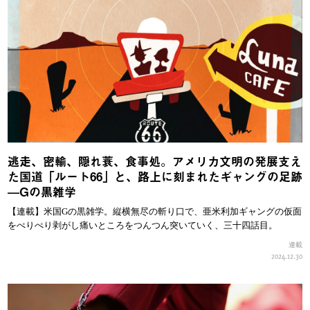
逃走、密輸、隠れ蓑、食事処。アメリカ文明の発展支え
た国道「ルート66」と、路上に刻まれたギャングの足跡
—Gの黒雑学
【連載】米国Gの黒雑学。縦横無尽の斬り口で、亜米利加ギャングの仮面
をぺりぺり剥がし痛いところをつんつん突いていく、三十四話目。
連載
2024.12.30