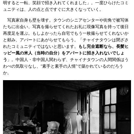
明すると一転、笑顔で招き入れてくれました」。一度ひらけたコミ
ュニティは、人の点と点ですぐに大きくなっていく。
写真家自身も壁を壊す。タウンのシニアセンターや街角で被写体
たちに出会い、写真を撮らせてくれたお礼に現像写真を持って後日
再度足を運ぶ。もしよかったら自宅でもう一枚撮らせてくれないか
と頼み、アパートにあがらせてもらう。「チャイナタウンは閉ざさ
れたコミュニティではないと思います。
もし完全遮断なら、長髪ヒ
ッピー風の米人（当時の自分）をアパートに招き入れないでしょ
う
」。中国人・非中国人関わらず、チャイナタウンの人間関係はう
わべの気取りなし、“素手と素手の人情”で築かれているのだろう
か。