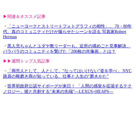
▶︎関連＆オススメ記事
・
「ニューヨークとストリートフォトグラフィの相性」。 70・80年
代、真のコミュニティだけが撮らせたシーンを語る 写真家Robert
Herman
・
黒人兄ちゃんとユダヤ教リーダーも。近所の揉めごと見事解決、
バラバラのコミュニティを繋げた「200枚の肖像画」とは？
▶︎▶︎週間トップ人気記事
・
「商売人として、人として。“なってはいけない”姿を学べ」 NYC
路肩の靴磨き商が知っている、仕事と人生の“磨きかた”
・
世界初政府公認サイボーグが来日！ 「人間の感覚を拡張するテク
ノロジー」彼と共創する“未来の先端”—LEXUS×HEAPS—