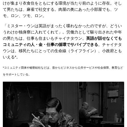
けが集まり衣食住をともにする環境が当たり前のように存在。そし
て男たちは、麻雀で社交する。肉屋の奥にあった小部屋でも、ツ
モ、ロン、ツモ、ロン。
「ミスター・ウンは英語がまったく喋れなかったのですが、どうい
うわけか独身寮に入れてくれて」。労働力として駆り出された中年
の男たちは、仕事も住まいもチャイナタウン。
英語が話せなくても
コミュニティの人・金・仕事の循環でサバイブできる
。チャイナタ
ウンは、移民たちにとっての生命線（ライフライン）、小政府とも
いえる*。
*コミュニティ団体や秘密結社などは、昔からビジネスから公共サービスや社会保障、教育など
をサポートしている。