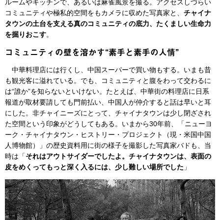
ルームやキッチンで、あるいは麻雀風景を撮る。アクセスしづらい
コミュニティや極私的空間をもカメラに収めた写真家と、
チャイナ
タウンの土台を支える真のコミュニティの底力、たくましい生命力
を掘りおこす
。
コミュニティの壁を溶かす“素手と素手の人情”
中華料理店には行くし、中国スーパーで買い物もする。いまも昔
も観光客に溢れている。でも、コミュニティと腹をわって交わるに
は“誰か”を知らないといけない。たとえば、中華街の料理店に日系
報道が取材要請しても門前払い、中国人が仲介すると話は早いと耳
にした。非チャイニーズにとって、チャイナタウンは少し閉ざされ
た空間という印象がどうしてもある。いまから30年前、「ニューヨ
ーク・チャイナタウン・ヒストリー・プロジェクト（現・米国中国
人博物館）」の歴史資料用に街の様子を撮影した写真家バドも、当
時は「
それはアウトサイダーでしたよ。チャイナタウンは、表面の
皮をめくってもっと深く入るには、少し難しい場所でした
」