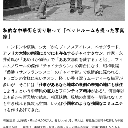
私的な中華街を切り取って「ベッドルームも撮った写真
家」
ロンドンや横浜、シカゴからブエノスアイレス、ベオグラード、
アフリカ大陸の南端にまでにも存在するチャイナタウン
。作家・永
井荷風が『あめりか物語』で「ああ支那街を愛する」と記し、フィ
ルムノワールの傑作『チャイナタウン』の舞台になり、昭和歌謡
『桑港（サンフランシスコ）のチャイナ街』で叙情的に謡われる。
ドラゴンの文様に赤いネオン、怪しい香り漂うムーディーな描写が
多いが、そこには「
仕事があるなら地球の裏側の未知の地にも移住
しよう
」という
中華民の底力とフロンティア精神
がある*。何百年以
上も前から新天地で結束、相互扶助。現地の言葉を一切喋れなくと
も生き残れる異次元空間、いわば
小国家のような強固なコミュニテ
ィ
を作りあげてきた。
*現在世界には華僑・華人が6,000万人いるといわれる。華人は、移住先の国籍を取得した中国
系住民を指し、華僑は、中国大陸・台湾・香港・マカオ以外の国家・地域に移住しながらも、