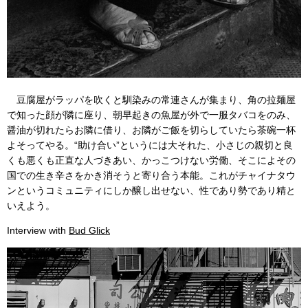
豆腐屋がラッパを吹くと馴染みの常連さんが集まり、角の拉麺屋
で知った顔が隣に座り、朝早起きの魚屋が外で一服タバコをのみ、
醤油が切れたらお隣に借り、お隣がご飯を切らしていたら茶碗一杯
よそってやる。“助け合い”というには大それた、小さじの親切と良
くも悪くも正直な人づきあい、かっこつけない労働、そこによその
国での生き辛さをかき消そうと寄り合う本能。これがチャイナタウ
ンというコミュニティにしか醸し出せない、性であり勢であり精と
いえよう。
Interview with
Bud Glick