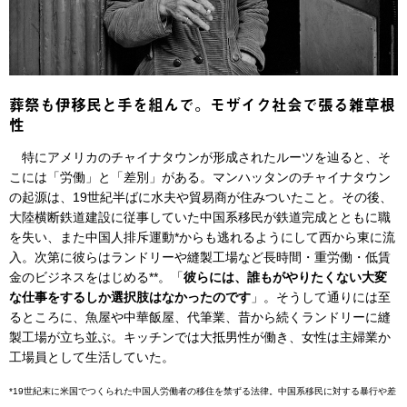
葬祭も伊移民と手を組んで。モザイク社会で張る雑草根
性
特にアメリカのチャイナタウンが形成されたルーツを辿ると、そ
こには「労働」と「差別」がある。マンハッタンのチャイナタウン
の起源は、19世紀半ばに水夫や貿易商が住みついたこと。その後、
大陸横断鉄道建設に従事していた中国系移民が鉄道完成とともに職
を失い、また中国人排斥運動*からも逃れるようにして西から東に流
入。次第に彼らはランドリーや縫製工場など長時間・重労働・低賃
金のビジネスをはじめる**。「
彼らには、誰もがやりたくない大変
な仕事をするしか選択肢はなかったのです
」。そうして通りには至
るところに、魚屋や中華飯屋、代筆業、昔から続くランドリーに縫
製工場が立ち並ぶ。キッチンでは大抵男性が働き、女性は主婦業か
工場員として生活していた。
*19世紀末に米国でつくられた中国人労働者の移住を禁ずる法律。中国系移民に対する暴行や差