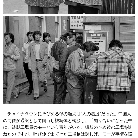
チャイナタウンにそびえる壁の融点は“人の温度”だった。中国人
の同僚が通訳として同行し被写体と橋渡し。「知り合いになった中
に、縫製工場員のモーという青年がいた。撮影のため彼の工場を訪
ねたのですが、呼び鈴で出てきた工場長は訝しげ。モーが事情を説