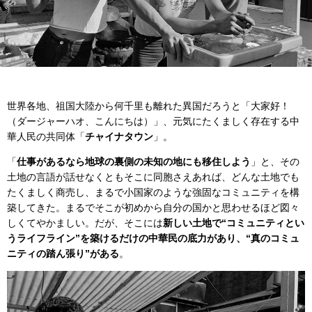
世界各地、祖国大陸から何千里も離れた異国だろうと「大家好！
（ダージャーハオ、こんにちは）」、元気にたくましく存在する中
華人民の共同体「
チャイナタウン
」。
「
仕事があるなら地球の裏側の未知の地にも移住しよう
」と、その
土地の言語が話せなくともそこに同胞さえあれば、どんな土地でも
たくましく商売し、まるで小国家のような強固なコミュニティを構
築してきた。まるでそこが初めから自分の国かと思わせるほど図々
しくてやかましい。だが、そこには
新しい土地で“コミュニティとい
うライフライン”を築けるだけの中華民の底力があり、“真のコミュ
ニティの踏ん張り”がある
。