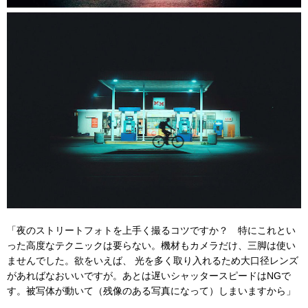
「夜のストリートフォトを上手く撮るコツですか？ 特にこれとい
った高度なテクニックは要らない。機材もカメラだけ、三脚は使い
ませんでした。欲をいえば、 光を多く取り入れるため大口径レンズ
があればなおいいですが。あとは遅いシャッタースピードはNGで
す。被写体が動いて（残像のある写真になって）しまいますから」