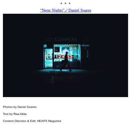
＊＊＊
“Neon Nights”／Daniel Soares
Photos by Daniel Soares
Text by Risa Akita
Content Direction & Edit: HEAPS Magazine