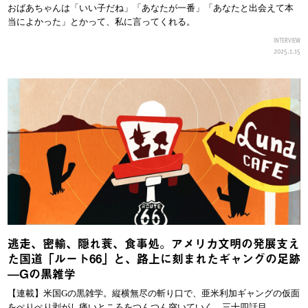
おばあちゃんは「いい子だね」「あなたが一番」「あなたと出会えて本
当によかった」とかって、私に言ってくれる。
INTERVIEW
2025.1.15
逃走、密輸、隠れ蓑、食事処。アメリカ文明の発展支え
た国道「ルート66」と、路上に刻まれたギャングの足跡
—Gの黒雑学
【連載】米国Gの黒雑学。縦横無尽の斬り口で、亜米利加ギャングの仮面
をぺりぺり剥がし痛いところをつんつん突いていく、三十四話目。