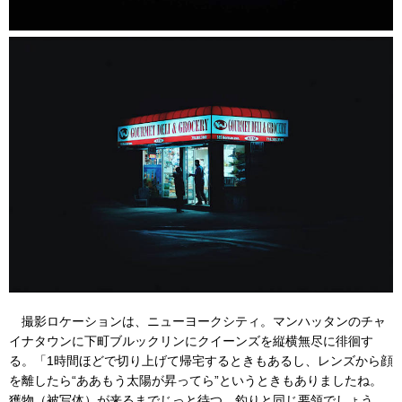
撮影ロケーションは、ニューヨークシティ。マンハッタンのチャ
イナタウンに下町ブルックリンにクイーンズを縦横無尽に徘徊す
る。「1時間ほどで切り上げて帰宅するときもあるし、レンズから顔
を離したら“ああもう太陽が昇ってら”というときもありましたね。
獲物（被写体）が来るまでじっと待つ。釣りと同じ要領でしょう