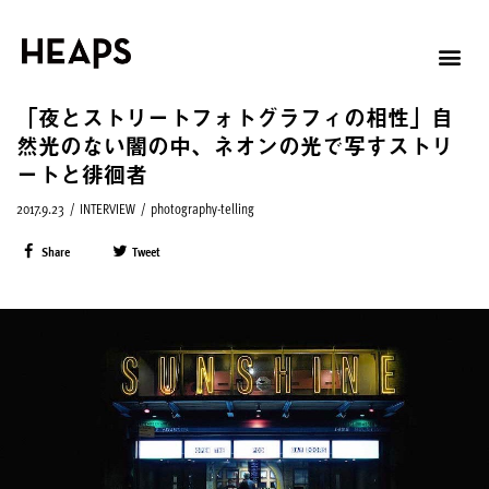
「夜とストリートフォトグラフィの相性」自
然光のない闇の中、ネオンの光で写すストリ
ートと徘徊者
2017.9.23
/
INTERVIEW
/
photography-telling
Share
Tweet