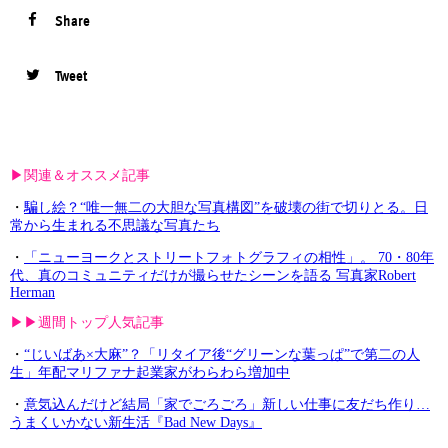
Share
Tweet
▶︎関連＆オススメ記事
・
騙し絵？“唯一無二の大胆な写真構図”を破壊の街で切りとる。日
常から生まれる不思議な写真たち
・
「ニューヨークとストリートフォトグラフィの相性」。 70・80年
代、真のコミュニティだけが撮らせたシーンを語る 写真家Robert
Herman
▶︎▶︎週間トップ人気記事
・
“じいばあ×大麻”？「リタイア後“グリーンな葉っぱ”で第二の人
生」年配マリファナ起業家がわらわら増加中
・
意気込んだけど結局「家でごろごろ」新しい仕事に友だち作り…
うまくいかない新生活『Bad New Days』