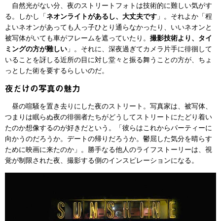
自然光がない分、夜のストリートフォトは技術的に難しい気がす
る。しかし「
ネオンライトがあるし、大丈夫です
」。それよか「程
よいネオンがあっても人っ子ひとり通らなかったり、いいネオンと
被写体がいても車がフレームを遮っていたり。
撮影技術より、タイ
ミングの方が難しい
」。それに、深夜過ぎてカメラ片手に徘徊して
いることを訝しる近所の目に対し堂々と振る舞うことの方が、ちょ
っとした術を要するらしいのだ。
夜だけの写真の魅力
昼の喧騒を置き去りにした夜のストリート。写真家は、被写体、
つまりは眠らぬ夜の徘徊者たちがどうしてストリートにたどり着い
たのか想像するのが好きだという。「彼らはこれからパーティーに
向かうのだろうか。デートの帰りだろうか。鬱屈した気分を晴らす
ために映画に来たのか」。勝手なる他人のライフストーリーは、視
覚が制限された夜、撮影する側のインスピレーションになる。