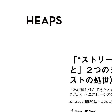
「“ストリ
と」２つの
ストの処世
「私が移り住んできたと
これが、ベニスビーチの
2019.4.15
/
INTERVIEW
/
street spi
Share
Tweet