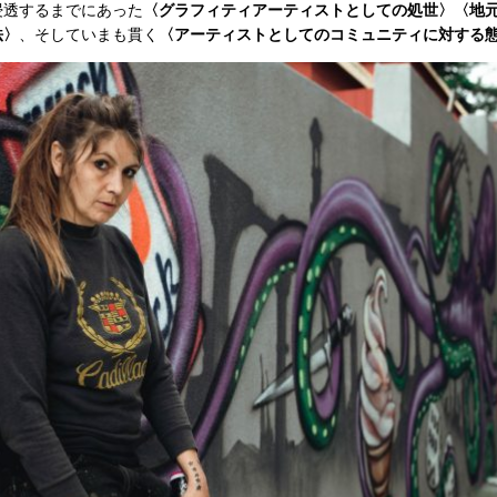
浸透するまでにあった
〈グラフィティアーティストとしての処世〉〈地
法〉
、そしていまも貫く
〈アーティストとしてのコミュニティに対する