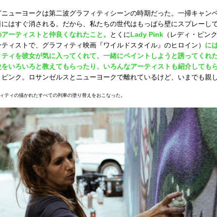
どニューヨークは第二波グラフィティシーンの時期だった。一掃キャンペ
日にはすぐ消される。だから、私たちの世代はもっぱら壁にスプレーし
のアーティストと仲良くなれたこと。
とくに
Lady Pink
（レディ・ピンク
ーティストで、グラフィティ映画『ワイルドスタイル』のヒロイン）
に
ィティを彼女が気に入ってくれて、一緒にペイントしようと誘ってくれ
史をいろいろと教えてもらったり、いろんなアーティストも紹介しても
・ピンク。ロサンゼルスとニューヨークで離れているけど、いまでも親
フィティの描かれたすべての列車の塗り替えをおこなった。