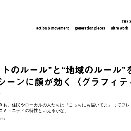
THE 
action & movement
generation pieces
ultra work
ートのルール”と“地域のルール”
シーンに顔が効く〈グラフィテ
〉
きも、住民やローカルの人たちは『こっちにも描いてよ』ってフレ
コミュニティの特性といえるかな」
rits