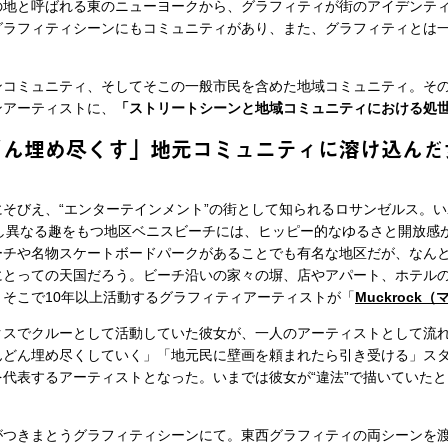
の地と呼ばれる東のニューヨークから、グラフィティが街のアイデンテ
グラフィティシーンにもコミュニティがあり、また、グラフィティとは
ンコミュニティ、そしてそこの一般市民を含めた地域コミュニティ。そ
ンアーティストに、
「ストリートシーンと地域コミュニティにおける処
どん埋め尽くす」地元コミュニティに溶け込んだ
そびえ、“エンターテインメント”の街として知られるロサンゼルス。い
少し異なる趣をもつ地区ベニスビーチには、ヒッピー的なゆるさと開放感
ーチや名物スケートボードパークがあることでも有名な地区だが、なん
にとっての天国だろう。ビーチ沿いの家々の塀、店やアパート、ホテル
そこで10年以上活動するグラフィティアーティストが「
Muckrock
スでクルーとして活動していた彼女が、一人のアーティストとして流
んどん埋め尽くしていく」「地元民に壁画を頼まれたら引き受ける」ス
代表するアーティストとなった。いまでは彼女が“違法”で描いていた
つきまとうグラフィティシーンにて。東西グラフィティの両シーンを