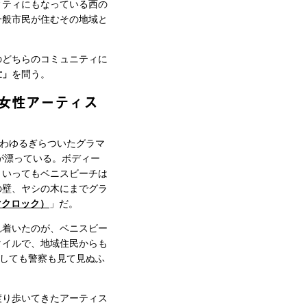
ィティにもなっている西の
一般市民が住むその地域と
のどちらのコミュニティに
世」
を問う。
女性アーティス
わゆるぎらついたグラマ
が漂っている。ボディー
といってもベニスビーチは
の壁、ヤシの木にまでグラ
（マクロック）
」だ。
れ着いたのが、ベニスビー
タイルで、地域住民からも
としても警察も見て見ぬふ
渡り歩いてきたアーティス