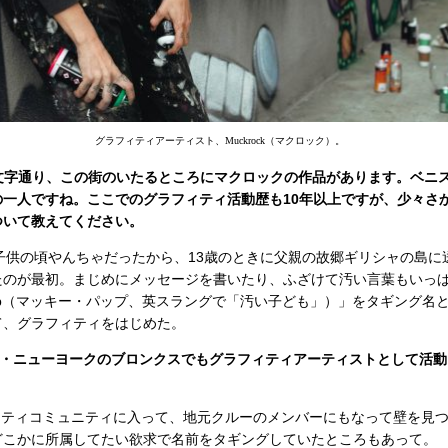
グラフィティアーティスト、Muckrock（マクロック）。
：文字通り、この街のいたるところにマクロックの作品があります。ベニ
の一人ですね。ここでのグラフィティ活動歴も10年以上ですが、少々さ
ついて教えてください。
M）：子供の頃やんちゃだったから、13歳のときに父親の故郷ギリシャの島
たのが最初。まじめにメッセージを書いたり、ふざけて汚い言葉もいっ
 pup（マッキー・パップ、英スラングで「汚い子ども」）」をタギング名
て、グラフィティをはじめた。
地・ニューヨークのブロンクスでもグラフィティアーティストとして活動
。
ィティコミュニティに入って、地元クルーのメンバーにもなって壁を見
どこかに所属してたい欲求で名前をタギングしていたところもあって。