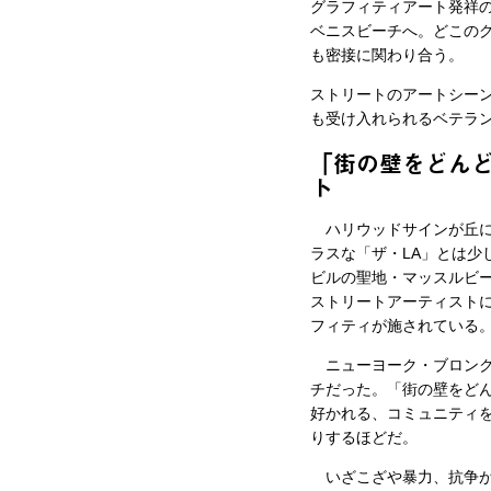
グラフィティアート発祥
ベニスビーチへ。どこの
も密接に関わり合う。
ストリートのアートシー
も受け入れられるベテラ
「街の壁をどん
ト
ハリウッドサインが丘に
ラスな「ザ・LA」とは
ビルの聖地・マッスルビ
ストリートアーティスト
フィティが施されている。
ニューヨーク・ブロンク
チだった。「街の壁をど
好かれる、コミュニティを
りするほどだ。
いざこざや暴力、抗争が