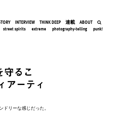
STORY
INTERVIEW
THINK DEEP
連載
ABOUT
street spirits
extreme
photography-telling
punk!
を守るこ
ィアーティ
ンドリーな感じだった。