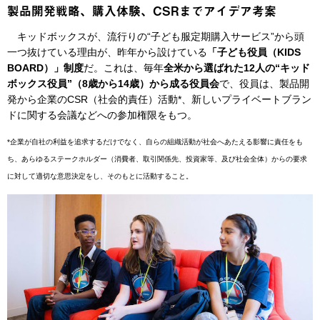
製品開発戦略、購入体験、CSRまでアイデア考案
キッドボックスが、流行りの“子ども服定期購入サービス”から頭
一つ抜けている理由が、昨年から設けている
「子ども役員（KIDS
BOARD）」制度
だ。これは、毎年
全米から選ばれた12人の“キッド
ボックス役員”（8歳から14歳）から成る役員会
で、役員は、製品開
発から企業のCSR（社会的責任）活動*、新しいプライベートブラン
ドに関する会議などへの参加権限をもつ。
*企業が自社の利益を追求するだけでなく、自らの組織活動が社会へあたえる影響に責任をも
ち、あらゆるステークホルダー（消費者、取引関係先、投資家等、及び社会全体）からの要求
に対して適切な意思決定をし、そのもとに活動すること。