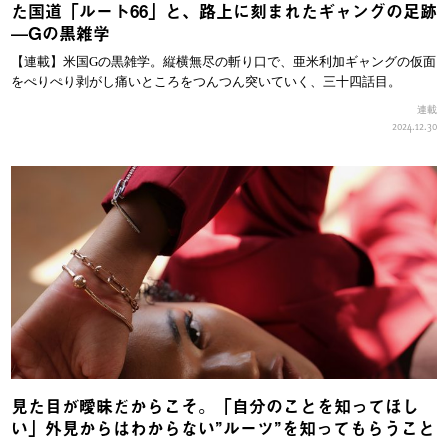
た国道「ルート66」と、路上に刻まれたギャングの足跡
—Gの黒雑学
【連載】米国Gの黒雑学。縦横無尽の斬り口で、亜米利加ギャングの仮面
をぺりぺり剥がし痛いところをつんつん突いていく、三十四話目。
連載
2024.12.30
見た目が曖昧だからこそ。「自分のことを知ってほし
い」外見からはわからない”ルーツ”を知ってもらうこと