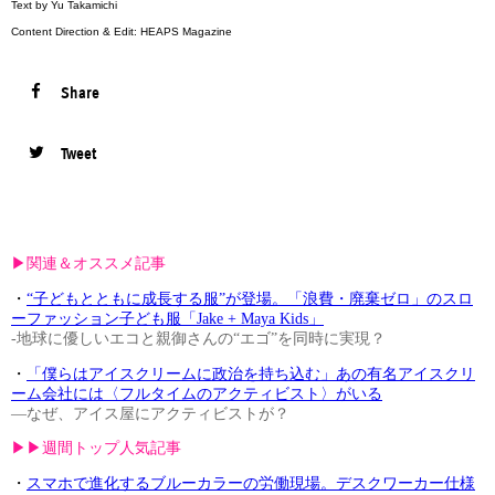
Text by Yu Takamichi
Content Direction & Edit: HEAPS Magazine
Share
Tweet
▶︎関連＆オススメ記事
・
“子どもとともに成長する服”が登場。「浪費・廃棄ゼロ」のスロ
ーファッション子ども服「Jake + Maya Kids」
-地球に優しいエコと親御さんの“エゴ”を同時に実現？
・
「僕らはアイスクリームに政治を持ち込む」あの有名アイスクリ
ーム会社には〈フルタイムのアクティビスト〉がいる
—なぜ、アイス屋にアクティビストが？
▶︎▶︎週間トップ人気記事
・
スマホで進化するブルーカラーの労働現場。デスクワーカー仕様