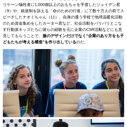
リケーン犠牲者に1,000個以上のおもちゃを手渡したジェイデン君
（9）や、銃規制を訴える「命のための行進」にて数十万人の前でス
ピーチしたナオミちゃん（11）、自身の通う学校で地球温暖化活動
のため資金集めをしたカーター君など。社会活動をバリバリとこな
す行動派キッズたちに彼らの経験を元に企業のCSR活動などにも意
見してもらうことで、
服のデザインだけでなく“企業のあり方をも子
どもたちが考える構造”を作り出している
のだ。