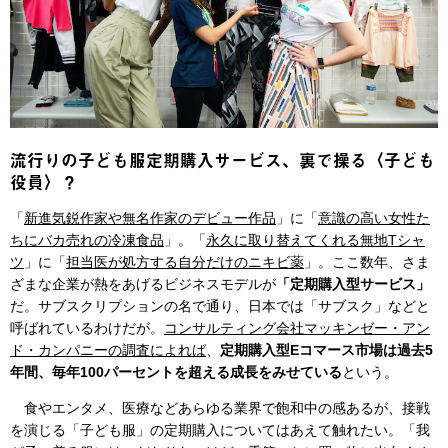
流行りの子ども服定期購入サービス、裏で操る〈子ども
役員〉？
「
新進気鋭作家や無名作家のデビュー作品
」に「
意識の高い女性た
ちにバカ売れの冷凍食品
」。「
永久に取り替えてくれる無地Tシャ
ツ
」に「
担当医が処方する自分だけのニキビ薬
」。ここ数年、さま
ざまな企業が熱をあげるビジネスモデルが
「定期購入型サービス」
だ。サブスクリプションの名で通り、日本では「サブスク」などと
呼ばれているわけだが。
コンサルティング会社マッキンゼー・アン
ド・カンパニーの調査によれば
、
定期購入型Eコマース市場は過去5
年間、毎年100パーセントを超える成長をみせている
という。
食やエンタメ、医療などあらゆる業界で飽和中の感あるが、接戦
を演じる「子ども服」の定期購入についてはあえて触れたい。「我