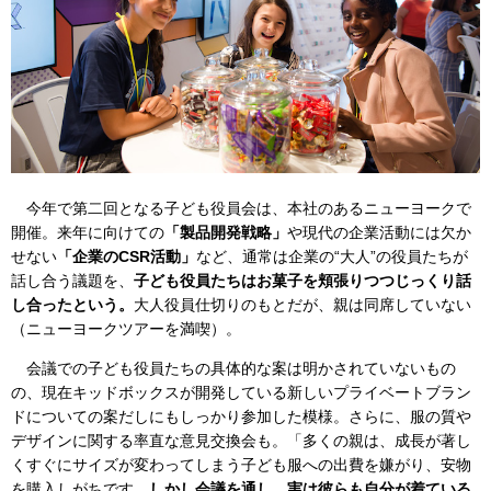
今年で第二回となる子ども役員会は、本社のあるニューヨークで
開催。来年に向けての
「製品開発戦略」
や現代の企業活動には欠か
せない
「企業のCSR活動」
など、通常は企業の“大人”の役員たちが
話し合う議題を、
子ども役員たちはお菓子を頬張りつつじっくり話
し合ったという。
大人役員仕切りのもとだが、親は同席していない
（ニューヨークツアーを満喫）。
会議での子ども役員たちの具体的な案は明かされていないもの
の、現在キッドボックスが開発している新しいプライベートブラン
ドについての案だしにもしっかり参加した模様。さらに、服の質や
デザインに関する率直な意見交換会も。「多くの親は、成長が著し
くすぐにサイズが変わってしまう子ども服への出費を嫌がり、安物
を購入しがちです。
しかし会議を通し、実は彼らも自分が着ている