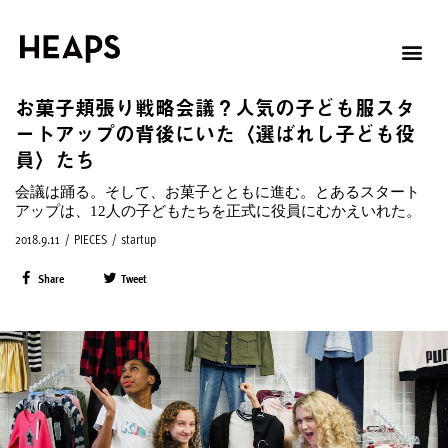
お菓子頬張り戦略会議？人気の子ども服スタ
ートアップの背後にいた〈選ばれし子ども役
員〉たち
会議は踊る。そして、お菓子とともに進む。とあるスタート
アップは、12人の子どもたちを正式に役員にむかえいれた。
2018.9.11
/
PIECES
/
startup
Share
Tweet