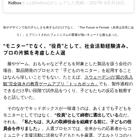
Kidbox
さん(@kidbox)がシェアした投稿 –
2017年 8月月16日午前7時06分PDT
色やデザインで女の子らしさを表すものだけでなく、「The Future is Female（未来は女性にあ
り）」とプリントされたフェミニズムの要素が強いキュートな服もあった。
“モニター”でなく、“役員”として。社会活動経験済み、
プロの片鱗を考慮した人選
服やゲーム、おもちゃなど子どもを対象とした製品を扱う会社の
場合、製品開発のプロセスで「子どものモニター」を起用すること
はなんら珍しいことでもない。たとえば、
スウェーデンの“親の先入
観”完全抜きの教育ゲームアプリ「トッカボッカ」
でも、製作過程の
できるだけ早い段階で試作品をつくり、子どもたちの反応を観察す
ると話していた。
そのなかでキッドボックスが一味違うのは、あくまでも子どもを
モニターとしてではなく、
“役員”として綿密に選出している
点だ。
それも、
「私たちは、大人の取締役会を組織する前に、子どもの役
員会を作りました」
。人選プロセスでは、全米からの応募者からコ
ミュニティ支援活動に活発な子どもたちを厳選。プエルトリコのハ