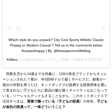
Which style do you unpack? City Cool Sporty Athletic Classic
Preppy or Modern Casual ? Tell us in the comments below
#unpackhappy | By: @thesupermomlifeblog
Kidbox
さん(@kidbox)がシェアした投稿 –
2018年 5月月21日午後6時02分PDT
同新生児から14歳までを対象に、120の有名ブランドからキュレ
ーションされた７着が、年5回98ドルで届くサービスだ。顧客が一
箱分の衣類を買うたび、キッドボックスが提携する慈善団体を通し
て恵まれない子どもたちに新品の服が届くチャリティもおこなって
いる。ソーシャルグッドもさることながら、このキッドボックスで
注目すべきは、
背後で操っている〈子どもの役員〉
の存在。
子ども
が会社の役員って、一体どういうこと？