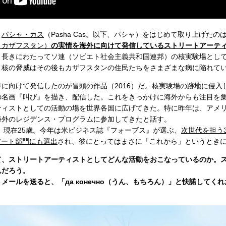
、
パシャ・カス
（Pasha Cas。以下、パシャ）をはじめて取り上げたの
、カザフスタン）
の実情を海外に向けて発信しているストリートアーテ
、長きにわたってソ連（ソビエト社会主義共和国連邦）の核実験場とし
、核の脅威はその後もカザフスタンの住民たちをさまざまな病に陥れて
に向けて発信したのが冒頭の作品（2016）だ。核実験場の跡地に侵入
の名画『叫び』を描き、配信した。これをきっかけに海外からも注目を
ティストとしての活動の場を世界各国に広げてきた。特に昨年は、アメ
海外のレジデンス・プログラムに参加してきたと話す。
は、現在25歳。今年は米ビジネス誌『フォーブス』が選ぶ、
次世代を担う3
・アート部門にも選出
され、彼にとってはまさに「これから」というとき
て、ストリートアーティストとしてどんな活動をおこなっているのか。
んだろう。
メールを送ると、「да конечно（うん、もちろん）」と快諾してく