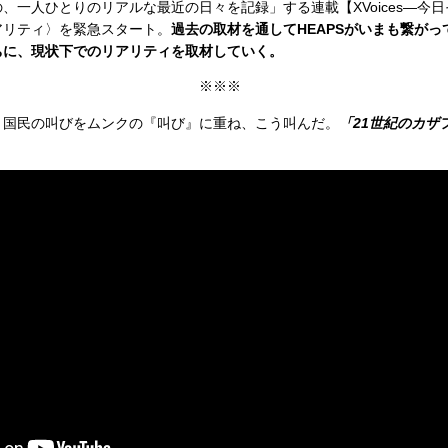
、一人ひとりのリアルな最近の日々を記録」する連載【XVoices—今
アリティ〉を緊急スタート。
過去の取材を通してHEAPSがいまも繋が
ちに、現状下でのリアリティを取材していく。
※※※
、国民の叫びをムンクの『叫び』に重ね、こう叫んだ。
「21世紀のカザ