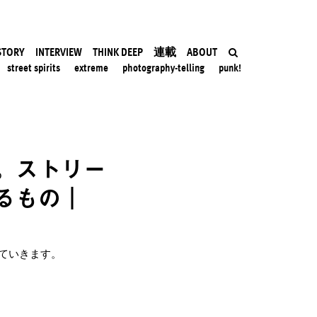
STORY
INTERVIEW
THINK DEEP
連載
ABOUT
street spirits
extreme
photography-telling
punk!
。ストリー
るもの｜
ていきます。