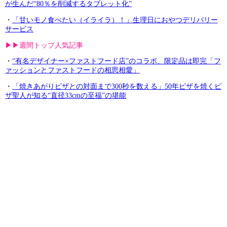
が生んだ“80％を削減するタブレット化”
・
「甘いモノ食べたい（イライラ）！」生理日におやつデリバリー
サービス
▶︎▶︎週間トップ人気記事
・
“有名デザイナー×ファストフード店”のコラボ、限定品は即完「フ
ァッションとファストフードの相思相愛」
・
「焼きあがりピザとの対面まで300秒を数える」50年ピザを焼くピ
ザ聖人が知る“直径33cmの至福”の堪能