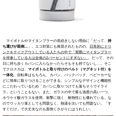
マイボトルやマイタンブラーの長続きしない理由に「だって、
持
ち運びが面倒…
」。エコ対策にも推奨されたものの、
日常的にドリ
ンクをテイクアウトしている人たちの中で「実際にマイタンブラー
を持参している人は全体の2パーセントにすぎない」
。だって、その
日に持ち歩くカバンに入らなかったらそもそも持てないし…。そこ
でクロスカは、
マイボトルと取り付けのベルト（マグネット付）を
一体化
、自転車はもちろん、カバン、バックパック、ベビーカーな
どに簡単に取りつけることができる。シンプルなデザインと機能性
にこだわっているため「カバンに取りつけても落ちそうでイライ
ラ」ということもない。また、ガラスの中で最も強度の高い一つ、
ホウケイ酸ガラスを使用。衝撃に強く、耐熱性にも優れている。な
のでウッカリ落としても問題なく、熱湯を注いでも問題ない。「す
すぐだけ」で大丈夫なのも面倒くさがりにはうれしい。