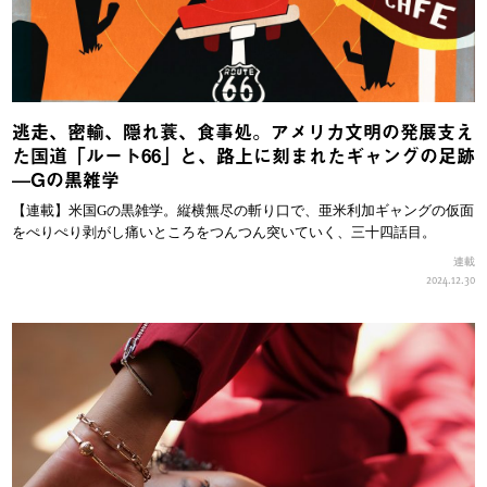
逃走、密輸、隠れ蓑、食事処。アメリカ文明の発展支え
た国道「ルート66」と、路上に刻まれたギャングの足跡
—Gの黒雑学
【連載】米国Gの黒雑学。縦横無尽の斬り口で、亜米利加ギャングの仮面
をぺりぺり剥がし痛いところをつんつん突いていく、三十四話目。
連載
2024.12.30