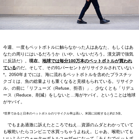
今週、一度もペットボトルに触らなかった人はあなた、もしくはあ
なたの周りにはいるだろうか（いや、いないだろう。漢文調で強気
に反語だ）。
現在、
地球では毎分100万本のペットボトルが買われ
ている
のだ。そして、その91パーセントがリサイクルされていない
*。2050年までには、海に流れるペットボトルを含めたプラスチッ
クゴミは、魚の総量よりも重くなると見積もられている。リサイク
ル、の前に「リフューズ（Refuse、拒否）」、少なくとも「リデュ
ース（Reduce、削減）をしないと…海がヤバイ。ということは地球
がヤバイ。
*世界でみると日本のペットボトルのリサイクル率は高い。米国に比較すると約2.5倍。
でもまあ過激に訴えたところでねえ…資源のムダとわかっていて
も喉乾いたらコンビニで水買っちゃうよねえ。じゃあ、喉乾いても
いいようにウォーターボトルユーザーになって「みんなでペットボ