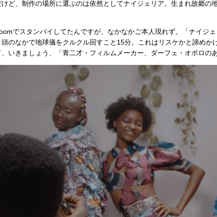
だけど、制作の場所に選ぶのは依然としてナイジェリア。生まれ故郷の
oomでスタンバイしてたんですが、なかなかご本人現れず。「ナイジ
、頭のなかで地球儀をクルクル回すこと15分。これはリスケかと諦めか
て、いきましょう、「青二才・フィルムメーカー、ダーフェ・オボロの