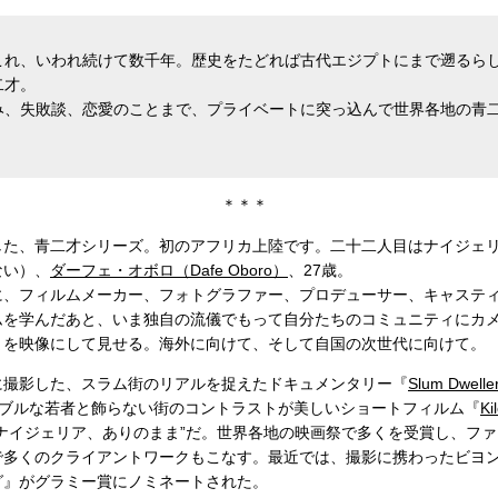
これ、いわれ続けて数千年。歴史をたどれば古代エジプトにまで遡るら
二才。
み、失敗談、恋愛のことまで、プライベートに突っ込んで世界各地の青
＊＊＊
した、青二才シリーズ。初のアフリカ上陸です。二十二人目はナイジェ
ない）、
ダーフェ・オボロ（Dafe Oboro）
、27歳。
に、フィルムメーカー、フォトグラファー、プロデューサー、キャステ
ムを学んだあと、いま独自の流儀でもって自分たちのコミュニティにカ
まを映像にして見せる。海外に向けて、そして自国の次世代に向けて。
に撮影した、スラム街のリアルを捉えたドキュメンタリー『
Slum Dweller
ブルな若者と飾らない街のコントラストが美しいショートフィルム『
Ki
ナイジェリア、ありのまま”だ。世界各地の映画祭で多くを受賞し、フ
で多くのクライアントワークもこなす。最近では、撮影に携わったビヨ
グ』がグラミー賞にノミネートされた。