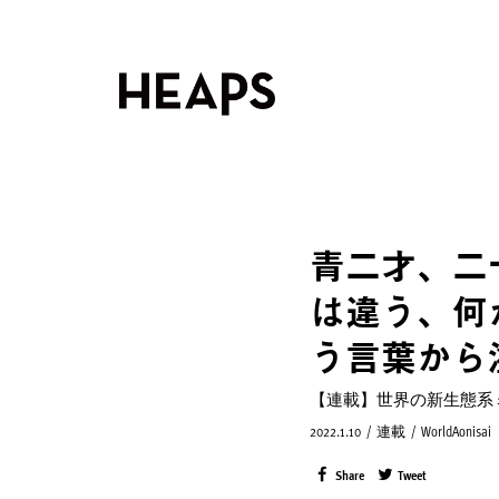
青二才、二
は違う、何
う言葉から
【連載】世界の新生態系
2022.1.10
/
連載
/
WorldAonisai
Share
Tweet