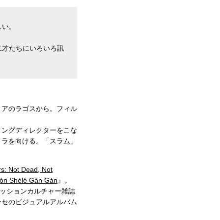
しい。
二才たちにいろいろ訊
リアのラゴスから。フィル
ィングディレクターをこな
メラを向ける。「スラム」
s: Not Dead, Not
lón Shélé Gán Gán
』。
ァッションカルチャー雑誌
ンセのビジュアルアルバム