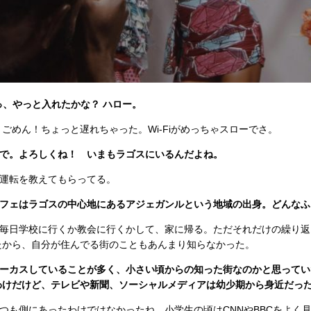
おっ、やっと入れたかな？ ハロー。
D）：ごめん！ちょっと遅れちゃった。Wi-Fiがめっちゃスローでさ。
いで。よろしくね！ いまもラゴスにいるんだよね。
の運転を教えてもらってる。
ーフェはラゴスの中心地にあるアジェガンルという地域の出身。どんなふ
。毎日学校に行くか教会に行くかして、家に帰る。ただそれだけの繰り返
たから、自分が住んでる街のこともあんまり知らなかった。
ォーカスしていることが多く、小さい頃からの知った街なのかと思ってい
わけだけど、テレビや新聞、ソーシャルメディアは幼少期から身近だっ
つも側にあったわけではなかったね。小学生の頃はCNNやBBCをよく