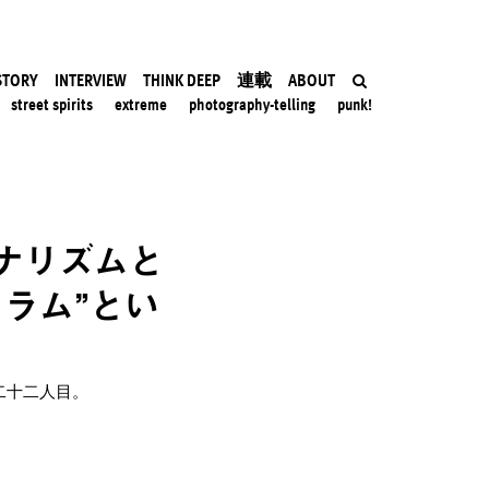
STORY
INTERVIEW
THINK DEEP
連載
ABOUT
street spirits
extreme
photography-telling
punk!
ナリズムと
ラム”とい
二十二人目。