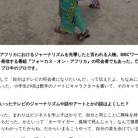
アフリカにおけるジャーナリズムを先導したと言われる人物。BBCワ
を発信する番組『フォーカス・オン・アフリカ』の司会者でもあった。
、プロ中のプロです。
差して「自分はテレビの司会者になりたいんだ」って伝えたよ。ちなみに
あった。小学生の頃は数学のノートにキャラクターを書いて、そのキャ
ういったテレビのジャーナリズムや話やアートとかの話はよくした？
かった。まわりはビジネスを学ぶ子ばかりで、自分と同じことに興味を持
っちだった。かといって「オーマイガー、孤独で死んじゃう」なんて微
きりわかってたからね。だからいまもこうやって、自分の道を歩けてい