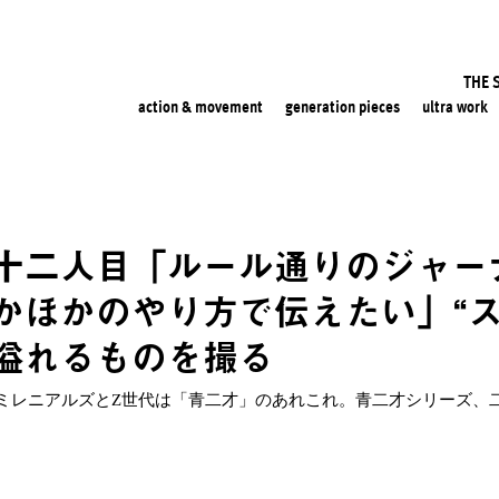
THE 
action & movement
generation pieces
ultra work
十二人目「ルール通りのジャー
かほかのやり方で伝えたい」“ス
溢れるものを撮る
ミレニアルズとZ世代は「青二才」のあれこれ。青二才シリーズ、