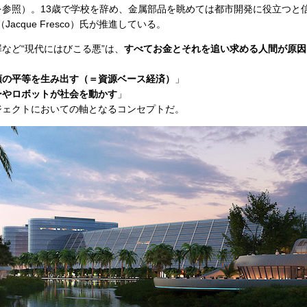
を参照）。13歳で学校を辞め、金属部品を眺めては都市開発に役立つと
acque Fresco）氏が推進している。
など“現代にはびこる悪”は、
すべてお金とそれを追い求める人間が原因
類の平等を生み出す（＝資源ベース経済）
」
ーやロボットが社会を動かす
」
ェクトにおいての軸となるコンセプトだ。