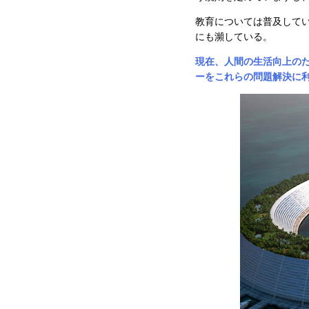
教育については普及して
にも瀕している。
現在、人間の生活向上の
ーをこれらの問題解決に