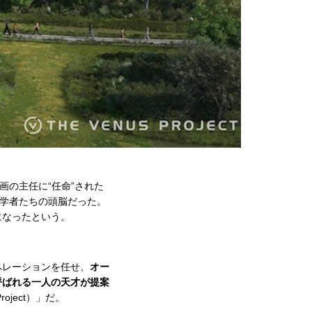
画の主任に“任命”された
科学者たちの頭脳だった。
になったという。
ペレーションを任せ、
オー
呼ばれる一人の天才が提案
ject）」だ。