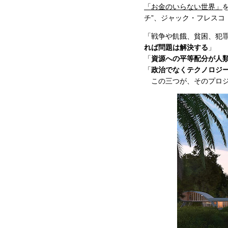
「お金のいらない世界」
チ”、ジャック・フレスコ（J
「戦争や飢餓、貧困、犯罪
れば問題は解決する
」
「
資源への平等配分が人
「
政治でなくテクノロジ
この三つが、そのプロジ