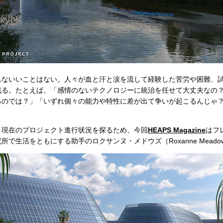
ないいことはない。人々が血と汗と涙を流して経験した苦労や困難、
残る。たとえば、「感情のないテクノロジーに統治を任せて大丈夫なの
るのでは？」「いずれ個々の能力や特性に差が出て争いが起こるんじゃ
現在のプロジェクト進行状況を探るため、今回
HEAPS Magazine
はフ
で生活をともにする助手のロクサンヌ・メドウズ（Roxanne Meado