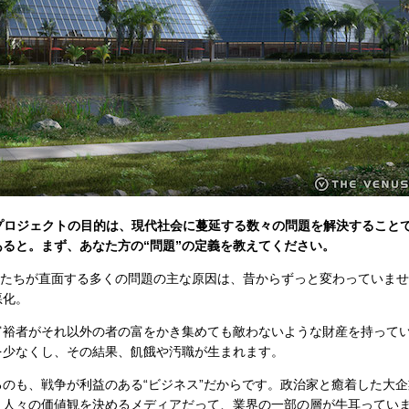
本プロジェクトの目的は、現代社会に蔓延する数々の問題を解決すること
ると。まず、あなた方の“問題”の定義を教えてください。
）：私たちが直面する多くの問題の主な原因は、昔からずっと変わっていま
悪化。
富裕者がそれ以外の者の富をかき集めても敵わないような財産を持って
を少なくし、その結果、飢餓や汚職が生まれます。
のも、戦争が利益のある“ビジネス”だからです。政治家と癒着した大
、人々の価値観を決めるメディアだって、業界の一部の層が牛耳ってい