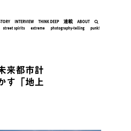
STORY
INTERVIEW
THINK DEEP
連載
ABOUT
street spirits
extreme
photography-telling
punk!
未来都市計
かす「地上