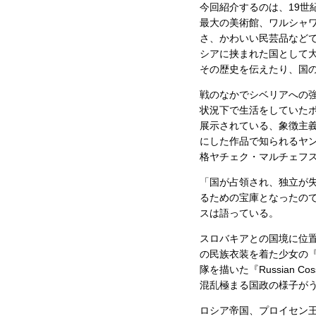
今回紹介するのは、19世
最大の美術館、ワルシャ
さ、かわいい民芸品など
シアに挟まれた国として
その歴史を伝えたり、国の
戦のなかでシベリアへの
状況下で生活をしていた
展示されている、象徴主
にした作品で知られるヤ
格ヤチェク・マルチェフ
「国が占領され、独立が
るための宝庫となったの
スは語っている。
スロバキアとの国境に位置する
の民族衣装を着た少女の『Hu
隊を描いた『Russian Cos
混乱極まる国政の様子が
ロシア帝国、プロイセン