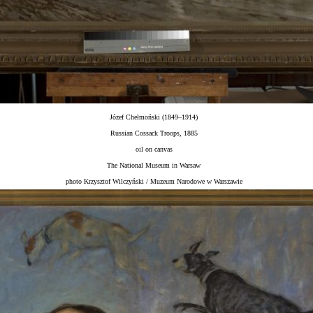
Józef Chełmoński (1849–1914)
Russian Cossack Troops, 1885
oil on canvas
The National Museum in Warsaw
photo Krzysztof Wilczyński / Muzeum Narodowe w Warszawie