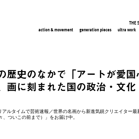
THE 
action & movement
generation pieces
ultra work
の歴史のなかで「アートが愛国
、画に刻まれた国の政治・文化
ROLL -リアルタイムで芸術速報／世界の名画から新進気鋭クリエイタ
々、ついこの前まで）」をお届け中。