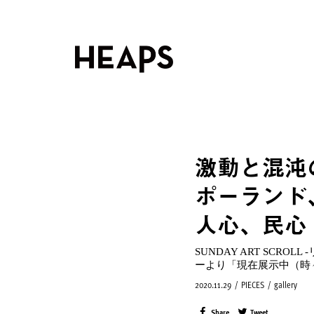
激動と混沌
ポーランド
人心、民心
SUNDAY ART SC
ーより「現在展示中（時
2020.11.29
/
PIECES
/
gallery
Share
Tweet