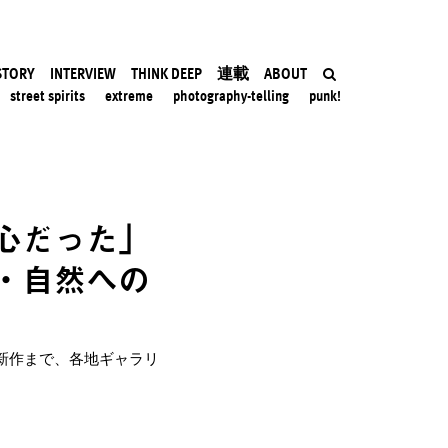
STORY
INTERVIEW
THINK DEEP
連載
ABOUT
street spirits
extreme
photography-telling
punk!
心だった」
・自然への
ー最新作まで、各地ギャラリ