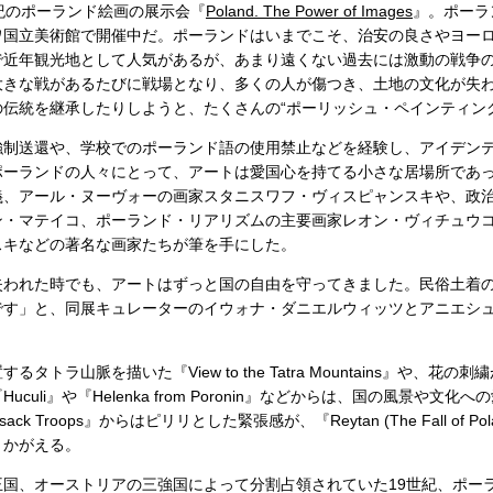
紀のポーランド絵画の展示会『
Poland. The Power of Images
』。ポーラ
ワ国立美術館で開催中だ。ポーランドはいまでこそ、治安の良さやヨー
で近年観光地として人気があるが、あまり遠くない過去には激動の戦争
大きな戦があるたびに戦場となり、多くの人が傷つき、土地の文化が失
伝統を継承したりしようと、たくさんの“ポーリッシュ・ペインティン
強制送還や、学校でのポーランド語の使用禁止などを経験し、アイデン
ポーランドの人々にとって、アートは愛国心を持てる小さな居場所であ
義、アール・ヌーヴォーの画家スタニスワフ・ヴィスピャンスキや、政
ン・マテイコ、ポーランド・リアリズムの主要画家レオン・ヴィチュウ
スキなどの著名な画家たちが筆を手にした。
失われた時でも、アートはずっと国の自由を守ってきました。民俗土着
です」と、同展キュレーターのイウォナ・ダニエルウィッツとアニエシ
タトラ山脈を描いた『View to the Tatra Mountains』や、花
culi』や『Helenka from Poronin』などからは、国の風景や文
sack Troops』からはピリリとした緊張感が、『Reytan (The Fall of 
うかがえる。
王国、オーストリアの三強国によって分割占領されていた19世紀、ポー