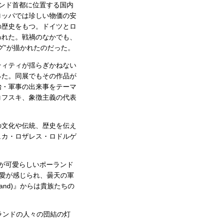
ンド首都に位置する国内
ロッパでは珍しい物価の安
の歴史をもつ。ドイツとロ
われた。戦禍のなかでも、
グ”が描かれたのだった。
ティティが揺らぎかねない
った。同展でもその作品が
治・軍事の出来事をテーマ
コフスキ、象徴主義の代表
の文化や伝統、歴史を伝え
ュカ・ロザレス・ロドルゲ
の刺繍が可愛らしいポーランド
化への愛が感じられ、曇天の軍
Poland)』からは貴族たちの
ランドの人々の団結の灯