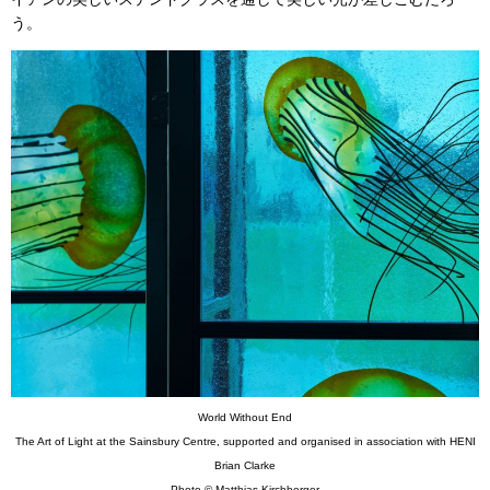
う。
World Without End
The Art of Light at the Sainsbury Centre, supported and organised in association with HENI
Brian Clarke
Photo © Matthias Kirchberger