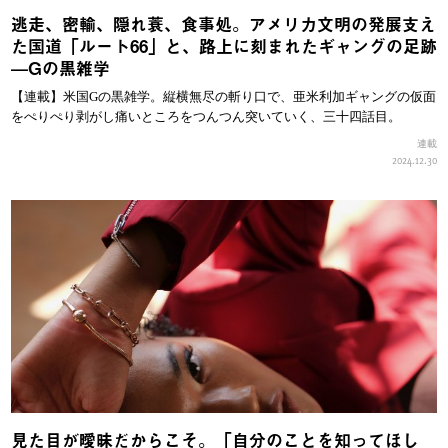
逃走、密輸、隠れ蓑、食事処。アメリカ文明の発展支え
た国道「ルート66」と、路上に刻まれたギャングの足跡
—Gの黒雑学
【連載】米国Gの黒雑学。縦横無尽の斬り口で、亜米利加ギャングの仮面
をぺりぺり剥がし痛いところをつんつん突いていく、三十四話目。
連載
2024.12.30
見た目が曖昧だからこそ。「自分のことを知ってほし