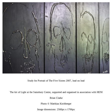
Study for Portrait of The Five Sisters 2007, lead on lead
The Art of Light at the Sainsbury Centre, supported and organised in association with HENI
Brian Clarke
Photo © Matthias Kirchberger
Image dimensions: 2560px x 1706px