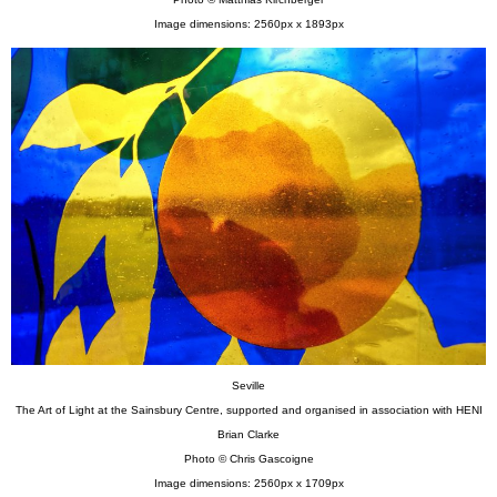
Image dimensions: 2560px x 1893px
Seville
The Art of Light at the Sainsbury Centre, supported and organised in association with HENI
Brian Clarke
Photo © Chris Gascoigne
Image dimensions: 2560px x 1709px