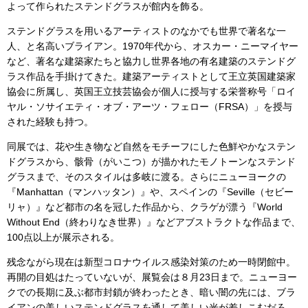
よって作られたステンドグラスが館内を飾る。
ステンドグラスを用いるアーティストのなかでも世界で著名な一
人、と名高いブライアン。1970年代から、オスカー・ニーマイヤー
など、著名な建築家たちと協力し世界各地の有名建築のステンドグ
ラス作品を手掛けてきた。建築アーティストとして王立英国建築家
協会に所属し、英国王立技芸協会が個人に授与する栄誉称号「ロイ
ヤル・ソサイエティ・オブ・アーツ・フェロー（FRSA）」を授与
された経験も持つ。
同展では、花や生き物など自然をモチーフにした色鮮やかなステン
ドグラスから、骸骨（がいこつ）が描かれたモノトーンなステンド
グラスまで、そのスタイルは多岐に渡る。さらにニューヨークの
『Manhattan（マンハッタン）』や、スペインの『Seville（セビー
リャ）』など都市の名を冠した作品から、クラゲが漂う『World
Without End（終わりなき世界）』などアブストラクトな作品まで、
100点以上が展示される。
残念ながら現在は新型コロナウイルス感染対策のため一時閉館中。
再開の目処はたっていないが、展覧会は８月23日まで。ニューヨー
クでの長期に及ぶ都市封鎖が終わったとき、暗い闇の先には、ブラ
イアンの美しいステンドグラスを通して美しい光が差しこむだろ