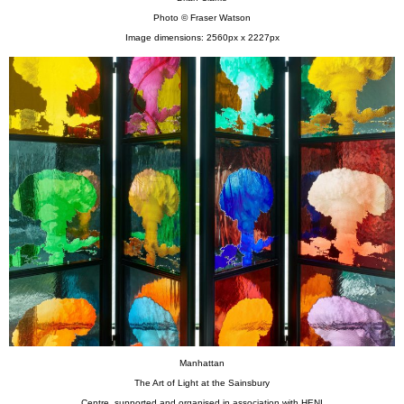
Photo © Fraser Watson
Image dimensions: 2560px x 2227px
Manhattan
The Art of Light at the Sainsbury
Centre, supported and organised in association with HENI