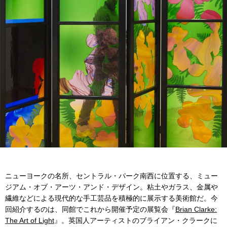
ニューヨークの名所、セントラル・パーク南西に位置する、ミュー
ジアム・オブ・アーツ・アンド・デザイン。粘土やガラス、金属や
繊維などによる現代的な手工芸品を積極的に展示する美術館だ。今
回紹介するのは、同館でこれから開催予定の展覧会『
Brian Clarke:
The Art of Light
』。英国人アーティストのブライアン・クラークに