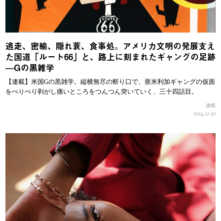
逃走、密輸、隠れ蓑、食事処。アメリカ文明の発展支え
た国道「ルート66」と、路上に刻まれたギャングの足跡
—Gの黒雑学
【連載】米国Gの黒雑学。縦横無尽の斬り口で、亜米利加ギャングの仮面
をぺりぺり剥がし痛いところをつんつん突いていく、三十四話目。
連載
2024.12.30