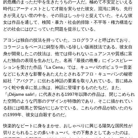
的危機のまっただ中を生きたうちの一人だ。極めて不安定といえる
時代にアーティストとして才能を実らせた彼女。混沌に満ち、先行
きが見えない世の中を、その目はしっかりと捉えていた。そんな彼
女は作品を通して、検閲・暴力・社会的排除・不平等・権力構造な
どの社会にはびこっていた問題を提示している。
アヨンは独自の技法を持っていた。コログラフィと呼ばれており、
コラージュをベースに鋳型を用いる珍しい版画技法である。彼女自
身が開発したこの技法は、他では得られないニュアンスや質感に富
んだ独自の表現を生みだした。名画『最後の晩餐』にインスピレー
ションを受けた作品『La Cena』では、キューバのポピュラー音楽
などにも大きな影響をあたえたとされるアフロ・キューバンの秘密
結社「アバクア」に伝わる神話の要素を取り入れている。首に絡み
つく蛇や食卓に並ぶ魚は、神話に登場するものたちだ。また、
『¡Déjame salir!』に代表される1997年以降の作品は、閉じこめられ
た空間のような円形のデザインが特徴的であり、そこに描かれてい
る顔には暗黒と苦悩がにじみでている。これらの作品が続いたのち
の1999年、彼女は自殺するのだ。
快楽的なビートに身をまかせ、おしゃべりに興じる陽気な国民性が
切りとられることの多いキューバ。その下敷きとしてあったのは、