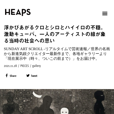
浮かびあがるクロとシロとハイイロの不穏。
激動キューバ、一人のアーティストの線が象
る当時の社会への思い
SUNDAY ART SCROLL -リアルタイムで芸術速報／世界の名画
から新進気鋭クリエイター最新作まで、各地ギャラリーより
「現在展示中（時々、ついこの前まで）」をお届け中。
2021.11.28
/
PIECES
/
gallery
Share
Tweet