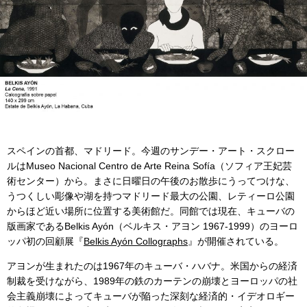
スペインの首都、マドリード。今週のサンデー・アート・スクロー
ルはMuseo Nacional Centro de Arte Reina Sofía（ソフィア王妃芸
術センター）から。まさに日曜日の午後のお散歩にうってつけな、
うつくしい彫像や湖を持つマドリード最大の公園、レティーロ公園
からほど近い場所に位置する美術館だ。同館では現在、キューバの
版画家であるBelkis Ayón（ベルキス・アヨン 1967-1999）のヨーロ
ッパ初の回顧展『
Belkis Ayón Collographs
』が開催されている。
アヨンが生まれたのは1967年のキューバ・ハバナ。米国からの経済
制裁を受けながら、1989年の鉄のカーテンの崩壊とヨーロッパの社
会主義崩壊によってキューバが陥った深刻な経済的・イデオロギー