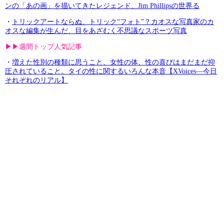
ンの「あの画」を描いてきたレジェンド、​​Jim Phillipsの世界る
・
トリックアートならぬ、トリック“フォト”？カオスな写真家のカ
オスな編集が生んだ、目をあざむく不思議なスポーツ写真
▶︎▶︎週間トップ人気記事
・
増えた性別の種類に思うこと、女性の体、性の喜びはまだまだ抑
圧されていること。タイの性に関するいろんな本音【XVoices—今日
それぞれのリアル】