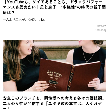
「YouTubeも、ゲイであることも、ドラァグパフォー
マンスも認めたい」母と息子。“多様性”の時代の親子関
係は？
一人より二人が、心強いよね。
INTERVIEW
2024.10.29
安息日のブランチも、同性愛への考えも各々の価値観。
二人の女性が発信する「ユダヤ教の本質は、人それぞ
れ」