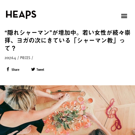
“隠れシャーマン”が増加中。若い女性が続々崇
拝、ヨガの次にきている「シャーマン教」っ
て？
2017.6.4
/
PIECES
/
Share
Tweet