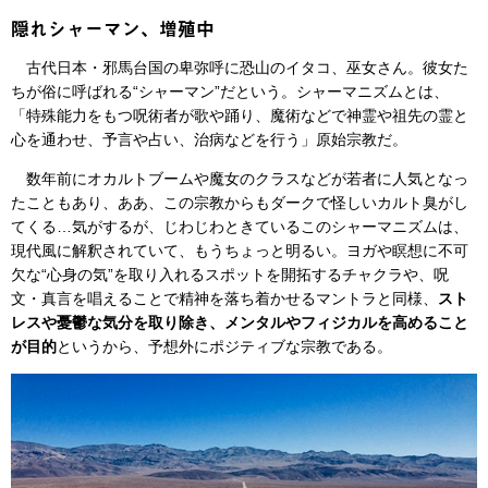
隠れシャーマン、増殖中
古代日本・邪馬台国の卑弥呼に恐山のイタコ、巫女さん。彼女た
ちが俗に呼ばれる“シャーマン”だという。シャーマニズムとは、
「特殊能力をもつ呪術者が歌や踊り、魔術などで神霊や祖先の霊と
心を通わせ、予言や占い、治病などを行う」原始宗教だ。
数年前にオカルトブームや魔女のクラスなどが若者に人気となっ
たこともあり、ああ、この宗教からもダークで怪しいカルト臭がし
てくる…気がするが、じわじわときているこのシャーマニズムは、
現代風に解釈されていて、もうちょっと明るい。ヨガや瞑想に不可
欠な“心身の気”を取り入れるスポットを開拓するチャクラや、呪
文・真言を唱えることで精神を落ち着かせるマントラと同様、
スト
レスや憂鬱な気分を取り除き、メンタルやフィジカルを高めること
が目的
というから、予想外にポジティブな宗教である。