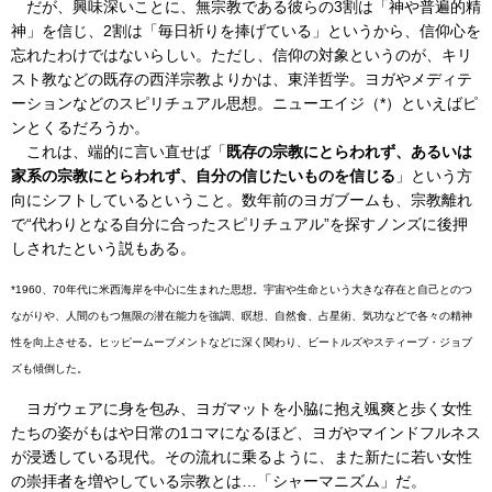
だが、興味深いことに、無宗教である彼らの3割は「神や普遍的精
神」を信じ、2割は「毎日祈りを捧げている」というから、信仰心を
忘れたわけではないらしい。ただし、信仰の対象というのが、キリ
スト教などの既存の西洋宗教よりかは、東洋哲学。ヨガやメディテ
ーションなどのスピリチュアル思想。ニューエイジ（*）といえばピ
ンとくるだろうか。
これは、端的に言い直せば「
既存の宗教にとらわれず、あるいは
家系の宗教にとらわれず、自分の信じたいものを信じる
」という方
向にシフトしているということ。数年前のヨガブームも、宗教離れ
で“代わりとなる自分に合ったスピリチュアル”を探すノンズに後押
しされたという説もある。
*1960、70年代に米西海岸を中心に生まれた思想。宇宙や生命という大きな存在と自己とのつ
ながりや、人間のもつ無限の潜在能力を強調、瞑想、自然食、占星術、気功などで各々の精神
性を向上させる。ヒッピームーブメントなどに深く関わり、ビートルズやスティーブ・ジョブ
ズも傾倒した。
ヨガウェアに身を包み、ヨガマットを小脇に抱え颯爽と歩く女性
たちの姿がもはや日常の1コマになるほど、ヨガやマインドフルネス
が浸透している現代。その流れに乗るように、また新たに若い女性
の崇拝者を増やしている宗教とは…「シャーマニズム」だ。