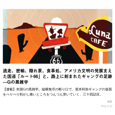
逃走、密輸、隠れ蓑、食事処。アメリカ文明の発展支え
た国道「ルート66」と、路上に刻まれたギャングの足跡
—Gの黒雑学
【連載】米国Gの黒雑学。縦横無尽の斬り口で、亜米利加ギャングの仮面
をぺりぺり剥がし痛いところをつんつん突いていく、三十四話目。
連載
2024.12.30