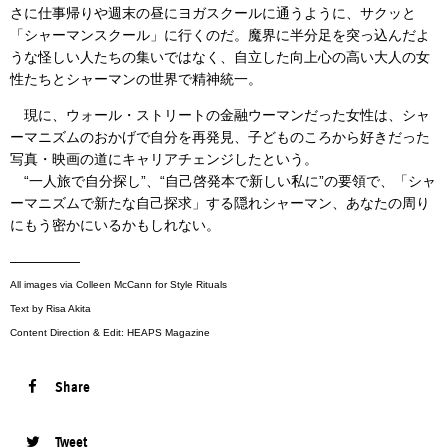
さに仕事帰りや週末の昼にヨガスクールに通うように、サクッと
「シャーマンスクール」に行くのだ。魔界に半分足を突っ込んだよ
うな怪しい人たちの集いではなく、自立した向上心の高い大人の女
性たちとシャーマンの世界で精神統一。
現に、ウォール・ストリートの金融ウーマンだった女性は、シャ
ーマニズムのおかげで自分を再発見、子どものころから好きだった
写真・映画の道にキャリアチェンジしたという。
“一人旅で自分探し”、“自己啓発本で新しい私に”の要領で、「シャ
ーマニズムで新たな自己探求」する隠れシャーマン、あなたの周り
にもう密かにいるかもしれない。
—————
All images via Colleen McCann for Style Rituals
Text by Risa Akita
Content Direction & Edit: HEAPS Magazine
Share
Tweet