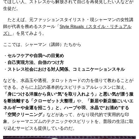
てほしい人、ストレスから解放されて自己を再発見したい人などが
生徒だ。
たとえば、元ファッションスタイリスト・現シャーマンの女性講
師が代表を務めるスクール「
Style Rituals（スタイル・リチュアル
ズ）
」を見てみよう。
ここでは、シャーマン（講師）たちから
・
セルフケアや自我への目覚め
・
自己実現方法、自信のつけ方
・
ストレス社会における対人関係、コミュニケーションスキル
などを、水晶玉や透視、タロットカードの力を借りて教わることが
できる。さらに上記の基本的なスピリチュアルレッスンに加え、
「身につける洋服から良い“気”を取り入れよう」と悪い気が漂う服
を断捨離する「クローゼット大整理」
や、
「新居や新店舗にいいエ
ネルギーや金運を招こう」と、ハーブや羽、水晶で“お清め”する
「空間クリーニング」
などがあって、かなり現代的で実用的な印
象。シャーマニズムのテクニックやスピリットを、普段の生活に取
り込むサービスも提供しているのだ。