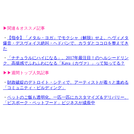
▶︎関連＆オススメ記事
・
【指令】「メタル・ヨガ」でモクシャ（解脱）せよ。ヘヴィメタ
爆音・デスヴォイス絶叫・ヘドバンで、カラダとココロを整えてき
た
・
「ナチュラルにハイになる」。2017年最注目！のヘルシードリン
ク、高揚感でふわふわになる「Kava（カヴァ）」って知ってる？
▶︎▶︎週間トップ人気記事
・
財政破綻のデトロイト・シティで、アーティストが着々と進める
「コミュニティ・ビルディング」
・
ペットのご飯も透明化。一匹一匹にカスタマイズ＆デリバリー、
「ビスポーク・ペットフード」ビジネスが成長中