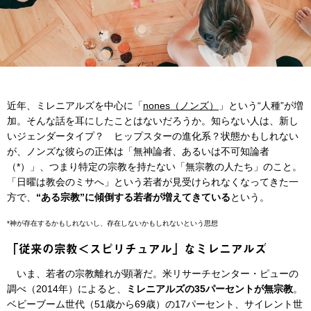
近年、ミレニアルズを中心に「
nones（ノンズ）
」という“人種”が増
加。そんな話を耳にしたことはないだろうか。知らない人は、新し
いジェンダータイプ？ ヒップスターの進化系？状態かもしれない
が、ノンズな彼らの正体は「無神論者、あるいは不可知論者
（*）」、つまり特定の宗教を持たない「無宗教の人たち」のこと。
「日曜は教会のミサへ」という若者が見受けられなくなってきた一
方で、
“ある宗教”に傾倒する若者が増えてきている
という。
*神が存在するかもしれないし、存在しないかもしれないという思想
「従来の宗教＜スピリチュアル」なミレニアルズ
いま、若者の宗教離れが顕著だ。米リサーチセンター・ピューの
調べ（2014年）によると、
ミレニアルズの35パーセントが無宗教
。
ベビーブーム世代（51歳から69歳）の17パーセント、サイレント世