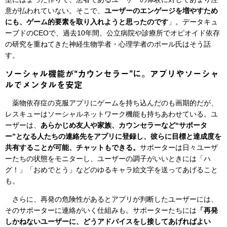
意が払われていない。そこで、
ユーザーのエンゲージを増やすため
にも、ゲーム的要素を取り入れようと思ったのです
」。データキュ
ーブドのCEOで、過去10年間、公立病院や診療所でオピオイド依存
の研究を重ねてきた神経生物学者・心理学者のポール氏はそう話
す。
ソーシャル機能が“カウンセラー”に。アプリやソーシャ
ルでメンタルを安定
薬物依存症の克服アプリにゲームを持ち込んだのも画期的だが、
レスキューはソーシャルネットワーク機能も持ちあわせている。ユ
ーザーは、
あらかじめ友人や家族、カウンセラーなど“サポータ
ー”となる人たちの連絡先をアプリに登録し、彼らに目標と達成度を
共有することが可能、チャットもできる。
サポーターは日々ユーザ
ーたちの状態をモニターし、ユーザーの調子がいいときには「ハ
グ！」「おめでとう」などのゆるキャラ絵文字を送ってあげること
も。
さらに、再発の危険性があるとアプリが判断したユーザーには、
そのサポーターに連絡がいく仕組みも。サポーターたちには
「再発
しかねないユーザーに、どうアドバイスをし接してあげればよい