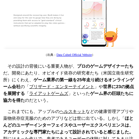
（出典：
Data Cubed Official Website
）
その設計の背後にいる重要人物が、
プロのゲームデザイナーたち
だ。開発にあたり、オピオイド依存の研究者たち（米国立衛生研究
所）にくわえ、
ゲーム業界の第一線を25年走り続けるオンラインゲ
ーム会社
の「
ブリザード・エンターテイメント
」や
世界に23の拠点
を展開する
「
ライアットゲームズ
」といった
ゲーム界の巨頭たちに
協力を得た
のだという。
これまでにも、アップルの
ヘルスキット
などの健康管理アプリや
薬物依存症克服のためのアプリなどは世に出ている。しかし「
ほと
んどのユーザーインターフェイスやユーザーエクスペリエンスは、
アカデミックな専門家たちによって設計されていると感じました。
型にはまった作りで、患者であるユーザーの体験に対してあまり注