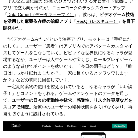
そんな21世紀最大“危機”のひとつともいえるオピオイド危機に“ア
プリ”で立ち向かうのが、ニューヨークのテックスタートアップ
「
Data Cubed（データキューブド）
」。彼らは、
ビデオゲーム技術
を活用した麻薬依存症の治療アプリ
「
ResQ（レスキュー）
」
を目下
開発中
だ。
“ビデオゲームみたい”という治療アプリ、モットーは「手軽にた
のしく」。ユーザー（患者）はアプリ内でのアバターをカスタマイ
ズしてゲームをこなしていく。ビビッドな世界観にゆるキャラが登
場するなか、ユーザーは人生ゲームや宝くじ、ロールプレイゲーム
のような遊びでポイントを稼いだり、「今日の調子はどう？」「昨
日はしっかり眠れましたか？」「家に長くいるとソワソワします
か？」などの質問に回答していく。
一定期間薬物の使用を控えられていると、ゆるキャラが「いい調
子！」とコメントをくれる。ゲームやアンケートのデータを通し
て、
ユーザーの日々の衝動性や欲求、感受性、リスク許容度などを
スコアで測定。
治療中のユーザーの精神状態をさりげなく探り、再
発を防ぐように設計されている。