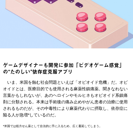
ゲームデザイナーも開発に参加「ビデオゲーム感覚」
の“たのしい”依存症克服アプリ
いま、米国を蝕む社会問題といえば「オピオイド危機」だ。オピ
オイドとは、医療目的でも使用される麻薬性鎮痛薬。聞きなれない
言葉かもしれないが、あのヘロインやモルヒネもオピオイド系鎮痛
剤に分類される。本来は手術後の痛み止めやがん患者の治療に使用
されるものだが、その中毒性により麻薬代わりに摂取し、依存症に
陥る人が急増*しているのだ。
*米国では処方せん薬として合法的に手に入るため、広く蔓延してしまう。