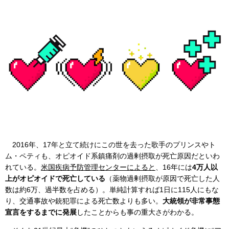
2016年、17年と立て続けにこの世を去った歌手のプリンスやト
ム・ペティも、オピオイド系鎮痛剤の過剰摂取が死亡原因だといわ
れている。
米国疾病予防管理センターによると
、16年には
4万人以
上がオピオイドで死亡している
（薬物過剰摂取が原因で死亡した人
数は約6万、過半数を占める）。単純計算すれば1日に115人にもな
り、交通事故や銃犯罪による死亡数よりも多い。
大統領が非常事態
宣言をするまでに発展
したことからも事の重大さがわかる。