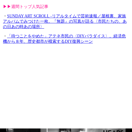
▶︎▶︎週間トップ人気記事
・
SUNDAY ART SCROLL -リアルタイムで芸術速報／屋根裏、家族
アルバムでみつけた一枚。『無題』の写真が語る〈市民たちの、あ
の日あの時あの場所〉
・
「待つことをやめた」アテネ市民の〈DIYパラダイス〉。経済危
機から８年、歴史都市が模索するDIY復興シーン