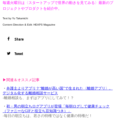
毎週火曜日は〈スタートアップで世界の動きを見てみる〉最新のプ
ロジェクトやプロダクトを紹介中。
Text by Yu Takamichi
Content Direction & Edit: HEAPS Magazine
Share
Tweet
▶︎関連＆オススメ記事
・
弁護士よりアプリ？“離婚が高い国”で生まれた〈離婚アプリ〉。
デジタル化する離婚相談サービス
-離婚相談も、まずはアプリにしてみて！？
・
初・男の朝立ちログアプリが登場「毎朝ログして健康チェック
（ファニーなGIFと役立ち豆知識つき）」
-毎日の朝立ちは、若さの特権ではなく健康の特権だ！