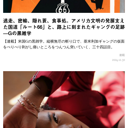
逃走、密輸、隠れ蓑、食事処。アメリカ文明の発展支え
た国道「ルート66」と、路上に刻まれたギャングの足跡
—Gの黒雑学
【連載】米国Gの黒雑学。縦横無尽の斬り口で、亜米利加ギャングの仮面
をぺりぺり剥がし痛いところをつんつん突いていく、三十四話目。
連載
2024.12.30