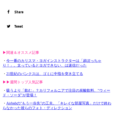
Share
Tweet
▶︎関連＆オススメ記事
・
今一番のカリスマ・ヨガインストラクターは「超ぽっちゃ
り！」。太っているとヨガできない、は迷信だった
・
21世紀のパンクスは、ゴミに中指を突き立てる
▶︎▶︎週間トップ人気記事
・
吸うより「飲む」？カリフォルニアで注目の炭酸飲料、“ウィー
ド・ソーダ”が登場！
・
Airbnbの“もう一歩先”の工夫。「キレイな部屋写真」だけで終わ
らなかった彼らのフォト・ディレクション