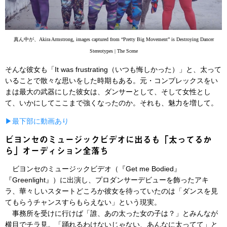
真ん中が、Akira Armstrong, images captured from “Pretty Big Movement” is Destroying Dancer
Stereotypes | The Scene
そんな彼女も「It was frustrating（いつも悔しかった）」と、太って
いることで散々な思いをした時期もある。元・コンプレックスをい
まは最大の武器にした彼女は、ダンサーとして、そして女性とし
て、いかにしてここまで強くなったのか。それも、魅力を増して。
▶︎最下部に動画あり
ビヨンセのミュージックビデオに出るも「太ってるか
ら」オーディション全落ち
ビヨンセのミュージックビデオ（『Get me Bodied』
『Greenlight』）に出演し、プロダンサーデビューを飾ったアキ
ラ、華々しいスタートどころか彼女を待っていたのは「ダンスを見
てもらうチャンスすらもらえない」という現実。
事務所を受けに行けば「誰、あの太った女の子は？」とみんなが
横目でチラ見。「踊れるわけないじゃない、あんなに太ってて」と