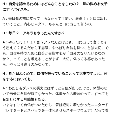
H：自分を認めるためにはどんなことをしたの？ 世の悩める女子
にアドバイスを。
A：毎日鏡の前に立って「あなたって可愛い、最高！」と口に出し
ていうこと。内心じゃダメ、ちゃんと口に出して言うの。
H：毎日？ アキラもやったんですか？
A：やったわよ！よく言うアレなんだけどさ、口に出して言うとそ
う思えてくるんだから不思議。やっぱり自信を持つことは大切。で
も、自信を持つために自分が目指す姿が「自分のなりたい姿なの
か？」ってことを考えることがまず、大切。偽ってる感があった
ら、やっぱり違うのかなって。
H：見た目ふくめて、自信を持っていることって大事ですよね、何
をするにおいても。
A：わたしもダンスの実力にはずっと自信があったけど、体型のせ
いで自分に自信が持てなかった。体型からの羞恥心って、すべてを
台無しにする可能性もある。
いまはすごく自信がついたから、昔は絶対に着なかったユニタード
（レオタードとスパッツを一体化させたスポーツウェア）だって着