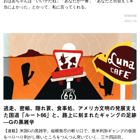
おばあちゃんは「いい子だね」「あなたが一番」「あなたと出会えて本
当によかった」とかって、私に言ってくれる。
INTERVIEW
2025.1.15
逃走、密輸、隠れ蓑、食事処。アメリカ文明の発展支え
た国道「ルート66」と、路上に刻まれたギャングの足跡
—Gの黒雑学
【連載】米国Gの黒雑学。縦横無尽の斬り口で、亜米利加ギャングの仮面
をぺりぺり剥がし痛いところをつんつん突いていく、三十四話目。