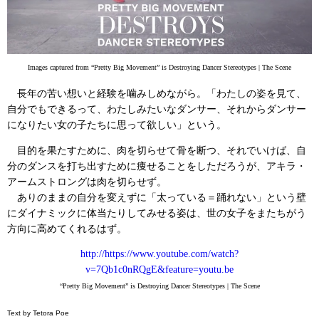
Images captured from “Pretty Big Movement” is Destroying Dancer Stereotypes | The Scene
長年の苦い想いと経験を噛みしめながら。「わたしの姿を見て、
自分でもできるって、わたしみたいなダンサー、それからダンサー
になりたい女の子たちに思って欲しい」という。
目的を果たすために、肉を切らせて骨を断つ、それでいけば、自
分のダンスを打ち出すために痩せることをしただろうが、アキラ・
アームストロングは肉を切らせず。
ありのままの自分を変えずに「太っている＝踊れない」という壁
にダイナミックに体当たりしてみせる姿は、世の女子をまたちがう
方向に高めてくれるはず。
http://https://www.youtube.com/watch?
v=7Qb1c0nRQgE&feature=youtu.be
“Pretty Big Movement” is Destroying Dancer Stereotypes | The Scene
Text by Tetora Poe