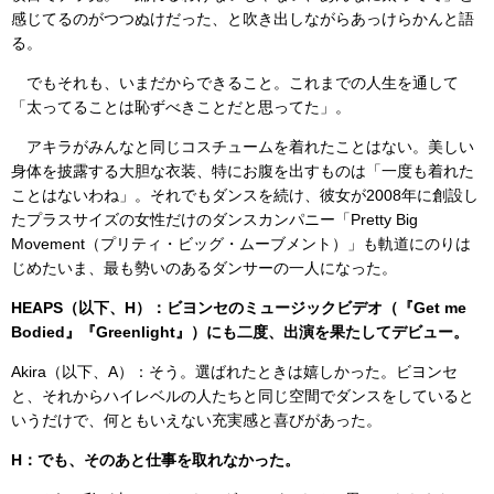
感じてるのがつつぬけだった、と吹き出しながらあっけらかんと語
る。
でもそれも、いまだからできること。これまでの人生を通して
「太ってることは恥ずべきことだと思ってた」。
アキラがみんなと同じコスチュームを着れたことはない。美しい
身体を披露する大胆な衣装、特にお腹を出すものは「一度も着れた
ことはないわね」。それでもダンスを続け、彼女が2008年に創設し
たプラスサイズの女性だけのダンスカンパニー「Pretty Big
Movement（プリティ・ビッグ・ムーブメント）」も軌道にのりは
じめたいま、最も勢いのあるダンサーの一人になった。
HEAPS（以下、H）：ビヨンセのミュージックビデオ（『Get me
Bodied』『Greenlight』）にも二度、出演を果たしてデビュー。
Akira（以下、A）：そう。選ばれたときは嬉しかった。ビヨンセ
と、それからハイレベルの人たちと同じ空間でダンスをしていると
いうだけで、何ともいえない充実感と喜びがあった。
H：でも、そのあと仕事を取れなかった。