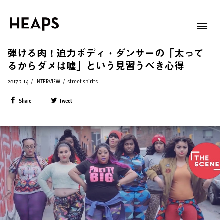
弾ける肉！迫力ボディ・ダンサーの「太って
るからダメは嘘」という見習うべき心得
2017.2.14
/
INTERVIEW
/
street spirits
Share
Tweet