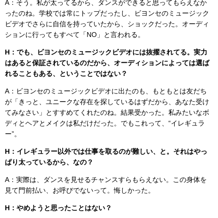
A：そう。私が太ってるから、ダンスができると思ってもらえなか
ったのね。学校では常にトップだったし、ビヨンセのミュージック
ビデオでさらに自信を持っていたから、ショックだった。オーディ
ションに行ってもすべて「NO」と言われる。
H：でも、ビヨンセのミュージックビデオには抜擢されてる。実力
はあると保証されているのだから、オーディションによっては選ば
れることもある、ということではない？
A：ビヨンセのミュージックビデオに出たのも、もともとは友だち
が「きっと、ユニークな存在を探しているはずだから、あなた受け
てみなさい」とすすめてくれたのね。結果受かった。私みたいなボ
ディとヘアとメイクは私だけだった。でもこれって、“イレギュラ
ー”。
H：イレギュラー以外では仕事を取るのが難しい、と。それはやっ
ぱり太っているから、なの？
A：実際は、ダンスを見せるチャンスすらもらえない。この身体を
見て門前払い、お呼びでないって。悔しかった。
H：やめようと思ったことはない？