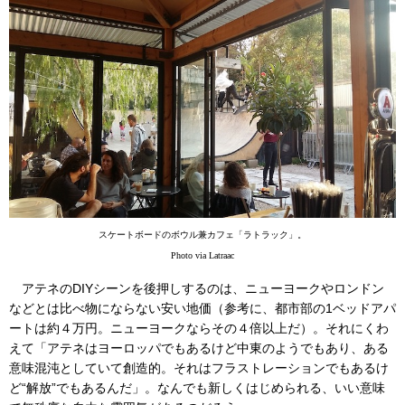
スケートボードのボウル兼カフェ「ラトラック」。
Photo via Latraac
アテネのDIYシーンを後押しするのは、ニューヨークやロンドン
などとは比べ物にならない安い地価（参考に、都市部の1ベッドアパ
ートは約４万円。ニューヨークならその４倍以上だ）。それにくわ
えて「アテネはヨーロッパでもあるけど中東のようでもあり、ある
意味混沌としていて創造的。それはフラストレーションでもあるけ
ど“解放”でもあるんだ」。なんでも新しくはじめられる、いい意味