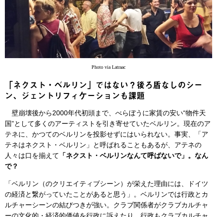
Photo via Latraac
「ネクスト・ベルリン」ではない？後ろ盾なしのシー
ン、ジェントリフィケーションも課題
壁崩壊後から2000年代初頭まで、べらぼうに家賃の安い“物件天
国”として多くのアーティストを引き寄せていたベルリン。現在のア
テネに、かつてのベルリンを投影せずにはいられない。事実、「ア
テネはネクスト・ベルリン」と呼ばれることもあるが、アテネの
人々は口を揃えて
「ネクスト・ベルリンなんて呼ばないで」。なん
で？
「ベルリン（のクリエイティブシーン）が栄えた理由には、ドイツ
の経済と繋がっていたことがあると思う」。ベルリンでは行政とカ
ルチャーシーンの結びつきが強い。クラブ関係者がクラブカルチャ
ーの文化的・経済的価値を行政に訴えたり、行政もクラブカルチャ