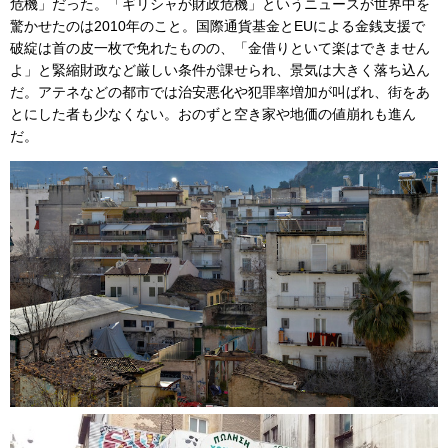
危機」だった。「ギリシャが財政危機」というニュースが世界中を
驚かせたのは2010年のこと。国際通貨基金とEUによる金銭支援で
破綻は首の皮一枚で免れたものの、「金借りといて楽はできません
よ」と緊縮財政など厳しい条件が課せられ、景気は大きく落ち込ん
だ。アテネなどの都市では治安悪化や犯罪率増加が叫ばれ、街をあ
とにした者も少なくない。おのずと空き家や地価の値崩れも進ん
だ。