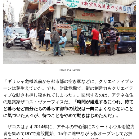
Photo via Latraac
「ギリシャ危機以前から都市部の空き家などに、クリエイティブシ
ーンは芽生えていた。でも、財政危機で、街の創造力もクリエイテ
ィブな動きも押し殺されてしまった」。回想するのは、アテネ在住
の建築家ザコス・ヴァーフィスだ。
「時間が経過するにつれ、待て
ど暮らせど自分たちの暮らす都市の状況は一向によくならないこと
に気づいた人々が、待つことをやめて動きはじめたんだ」。
ザコスはまず2014年に、アテネの中心部にスケートボウルを協力
者を集めてDIYで建設開始、15年に途中ながら仮オープンしてお披