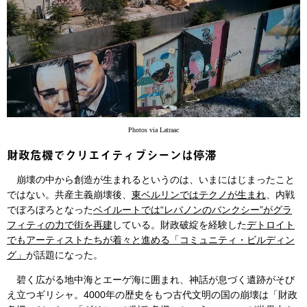
Photos via Latraac
財政危機でクリエイティブシーンは停滞
崩壊の中から創造が生まれるというのは、いまにはじまったこと
ではない。共産主義崩壊後、
東ベルリンではテクノが生まれ
、内戦
でぼろぼろとなった
ベイルートでは“レバノンのバンクシー”がグラ
フィティの力で街を再建
している。財政破綻を経験した
デトロイト
でもアーティストたちが着々と進める「コミュニティ・ビルディン
グ」
が話題になった。
碧く広がる地中海とエーゲ海に囲まれ、神話が息づく遺跡がそび
え立つギリシャ。4000年の歴史をもつ古代文明の国の崩壊は「財政