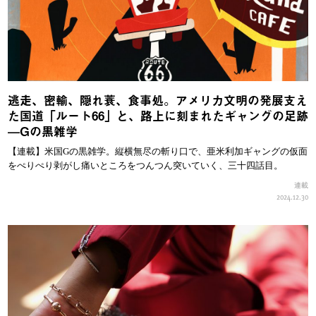
逃走、密輸、隠れ蓑、食事処。アメリカ文明の発展支え
た国道「ルート66」と、路上に刻まれたギャングの足跡
—Gの黒雑学
【連載】米国Gの黒雑学。縦横無尽の斬り口で、亜米利加ギャングの仮面
をぺりぺり剥がし痛いところをつんつん突いていく、三十四話目。
連載
2024.12.30