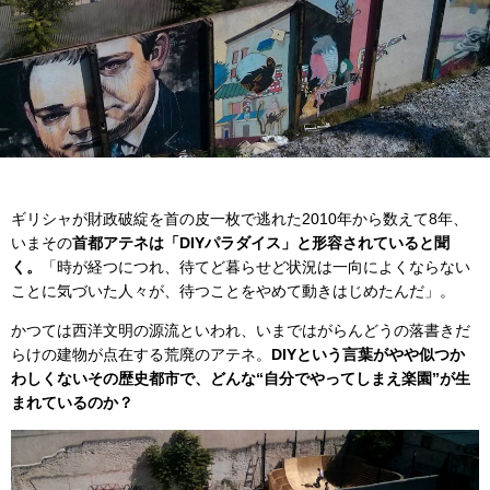
ギリシャが財政破綻を首の皮一枚で逃れた2010年から数えて8年、
いまその
首都アテネは「DIYパラダイス」と形容されていると聞
く。
「時が経つにつれ、待てど暮らせど状況は一向によくならない
ことに気づいた人々が、待つことをやめて動きはじめたんだ」。
かつては西洋文明の源流といわれ、いまではがらんどうの落書きだ
らけの建物が点在する荒廃のアテネ。
DIYという言葉がやや似つか
わしくないその歴史都市で、どんな“自分でやってしまえ楽園”が生
まれているのか？