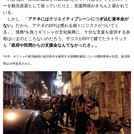
ーを観光資源として扱っていたりと、支援関係がきちんと築かれて
いる。
しかし、「
アテネにはクリエイティブシーンにつぎ込む資本金が
ない。
だから、アテネのDIYは携わる個々にリスクがついてく
る」。債務*を負うギリシャが文化振興に、十分な支援を提供する余
裕はいまのところないのだろう。ザコスがDIYで建てたラトラック
も
「政府や民間からの支援金なんてなかったさ」。
*今年、ギリシャの救済融資の返済条件を緩和する債務軽減策にユーロ圏財務省が合意。返済期
間は10年延長された。