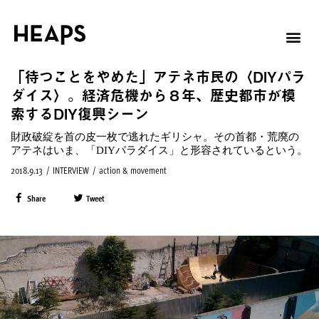
「待つことをやめた」アテネ市民の〈DIYパラ
ダイス〉。経済危機から８年、歴史都市が模
索するDIY復興シーン
財政破綻を首の皮一枚で逃れたギリシャ。その首都・荒廃の
アテネはいま、「DIYパラダイス」と形容されているという。
2018.9.13
/
INTERVIEW
/
action & movement
Share
Tweet