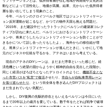
リフィケーションとは、低所得者層が住む地域が再開発や文化的活
動などによって活性化し、地価が高騰。結果、元からいた低所得者
層を追い出してしまう現象のこと。
今年、ベルリンのクロイツベルク地区ではジェントリフィケーシ
ョン反対運動が起こるなど、かつての物件天国も抱える問題だ。
「2015年、まだ建設中だったラトラックにベルリンの建築家コレク
ティブが訪ねに来たんだ。ベルリンにおけるジェントリフィケーシ
ョンや、将来どうしたらジェントリフィケーションを防ぐことがで
きるかについて話し合ったりもしたよ」。海外からの移住組が増
え、将来ジェントリフィケーションが進んだときに、いかにして地
元のビジネスや伝統を守るかを、アテネはいまから考えている。
現在のアテネのDIYシーンは、まだまだ序章といった感じだ。経
済危機という絶望の淵からようやく精神的自由を見出した段階か。
同じく経済がぼろぼろとなったデトロイトのように、
機能不全とな
った市営バスを“私営”で復活
させたり、
市自らが自転車専用レーン
を張り巡らせたり
、という街全体を巻き込んだDIYプロジェクトは
まだ生まれていない気配だ。
しかし、DIY復興の先駆的存在ともいえるベルリンは今日にいた
るまで20年以上の歳月を要している。数千年をたどれば戦争で破壊