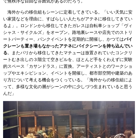
で無秩序な自由な雰囲気があるのだろう。
海外からの移住組もシーンに定着してきている。「いい天気に安
い家賃などを理由に、すばらしい人たちがアテネに移住してきてい
るよ」。ロンドンから移住してきたガレスは自転車ショップ「ヴィ
シャス・サイクルズ」をオープン。路地裏レースや店先でのストリ
ートパーティー、パンクイベントを定期的に開催し、かつては
バイ
クレーンも置き場もなかったアテネにバイクシーンを持ち込んでい
る
。またパリから移住してきたマチューは放置されていたコンクリ
ートむき出しの３階立て空きビルを、ほとんど手をくわえずに実験
的スペース「カサンドラス」に置換。アーティストとのワークショ
ップやエキシビション、イベントを開催し、都市部空間や建築のあ
り方について考える機会をつくっている。「海外からの移住組によ
って、多様な文化の層がシーンの中に少しづつ生まれていると思う
んだ」