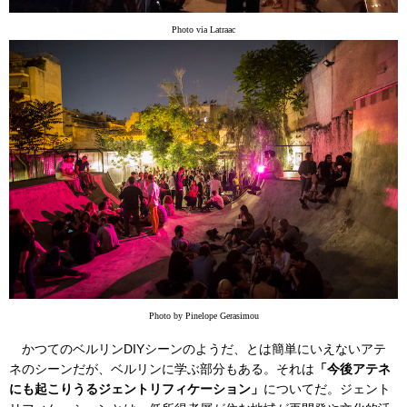
Photo via Latraac
Photo by Pinelope Gerasimou
かつてのベルリンDIYシーンのようだ、とは簡単にいえないアテ
ネのシーンだが、ベルリンに学ぶ部分もある。それは
「今後アテネ
にも起こりうるジェントリフィケーション」
についてだ。ジェント