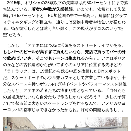
2015年、ギリシャの25歳以下の失業率は約50パーセントにまで落
ち込んでいる。
若者の半数が失業状態。
いまでも、依然として失業
率は19.5パーセントと、EU加盟国の中で一番高い。建物にはグラフ
ィティやタギングが目立ち、通りには薬物中毒者や物乞いが横たわ
る。街が復活したとは遠く言い難く、この現状がザコスのいう“絶
望”だろう。
しかし、「アテネにはつねに活気あるストリートライフがある。
もしバーのビールが高すぎて買えないなら、売店で買ってバーの外
で飲めばいいさ。そこでもシーンは生まれるから
」。アクロポリス
の丘などの古代遺跡から歩いてすぐのエリアに位置する先ほどの
「ラトラック」は、19世紀から残る中庭を改築したDIYスポット
だ。スケートボードのボウル兼カフェとして営業しているほか、十
分なスペースを持つボウル内でDJイベントやパフォーマンスを開催
したりと、アテネの若者たちの溜まり場となっている。「自分たち
の居場所がないなら自分たちで作るしかないだろう？ 少しの予算
だけで都市部に大きいスケートランプを作るなんて、アメリカやヨ
ーロッパの都市じゃできなかったかもね。許可の問題もあるし」。