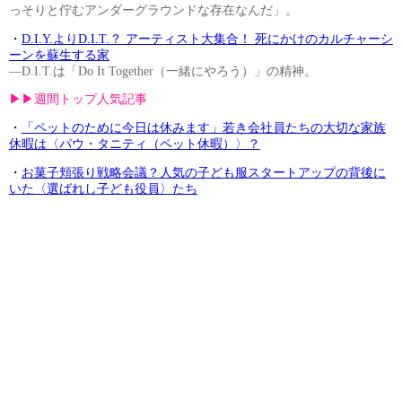
っそりと佇むアンダーグラウンドな存在なんだ」。
・
D.I.Y.よりD.I.T.？ アーティスト大集合！ 死にかけのカルチャーシ
ーンを蘇生する家
—D.I.T.は「Do It Together（一緒にやろう）」の精神。
▶︎▶︎週間トップ人気記事
・
「ペットのために今日は休みます」若き会社員たちの大切な家族
休暇は〈パウ・タニティ（ペット休暇）〉？
・
お菓子頬張り戦略会議？人気の子ども服スタートアップの背後に
いた〈選ばれし子ども役員〉たち