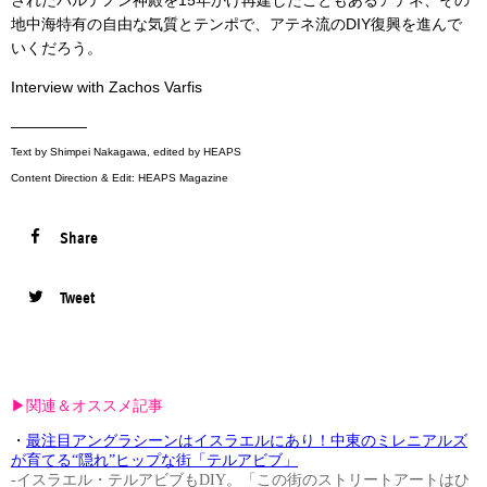
されたパルテノン神殿を15年かけ再建したこともあるアテネ、その
地中海特有の自由な気質とテンポで、アテネ流のDIY復興を進んで
いくだろう。
Interview with Zachos Varfis
—————
Text by Shimpei Nakagawa, edited by HEAPS
Content Direction & Edit: HEAPS Magazine
Share
Tweet
▶︎関連＆オススメ記事
・
最注目アングラシーンはイスラエルにあり！中東のミレニアルズ
が育てる“隠れ”ヒップな街「テルアビブ」
-イスラエル・テルアビブもDIY。「この街のストリートアートはひ