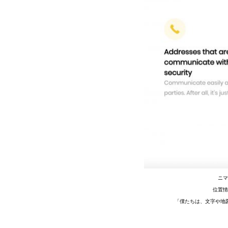
ニ
位置
「僕たちは、文字や地