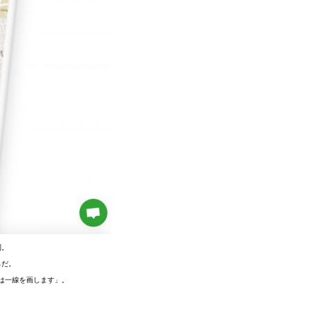
利。
らだ。
は一線を画します」。