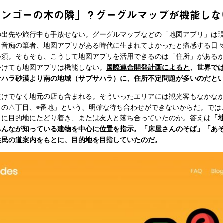
マンゴーの木の隣」？グーグルマップが機能しな
出先や旅行中も手放せない。グーグルマップなどの「地図アプリ」は
向音痴の筆者、地図アプリがある時代に生まれてよかったと痛感する日
必須。そもそも、こうして地図アプリを活用できるのは「住所」がある
かけても地図アプリは機能しない。
国際連合開発計画によると
、世界では
サハラ砂漠より南の地域（サブサハラ）に、住所不定問題が多いのだと
けでなく地元の店も含まれる。そういったエリアには観光客もなかな
ィの△丁目、◉番地」という、明確な待ち合わせができないからだ。では
うに目的地にたどり着き、または友人と落ち合っていたのか。答えは
「
みんなが知っている建物を中心に位置を指示。「床屋さんのそば」「あ
住民の道案内をもとに、目的地を目指していたのだ。