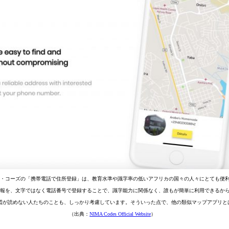
マ・コーズの「携帯電話で住所登録」は、教育水準や識字率の低いアフリカの国々の人々にとても便
情報を、文字ではなく電話番号で登録することで、識字能力に関係なく、誰もが簡単に利用できるか
図が読めない人たちのことも、しっかり考慮しています。そういった点で、他の類似マップアプリと
（出典：
NIMA Codes Official Website
）