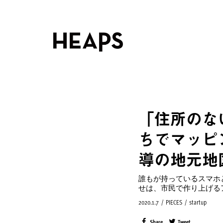
「住所のな
ちでマッピ
導の地元地
誰もが持っているスマホ
せは、市民で作り上げる
2020.1.7
/
PIECES
/
startup
Share
Tweet