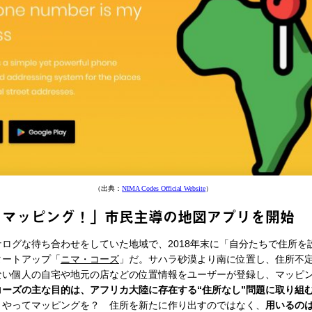
（出典：
NIMA Codes Official Website
）
をマッピング！」市民主導の地図アプリを開始
ログな待ち合わせをしていた地域で、2018年末に「自分たちで住所を
タートアップ「
ニマ・コーズ
」だ。サハラ砂漠より南に位置し、住所不
ない個人の自宅や地元の店などの位置情報をユーザーが登録し、マッピ
コーズの主な目的は、アフリカ大陸に存在する“住所なし”問題に取り組
うやってマッピングを？ 住所を新たに作り出すのではなく、
用いるの