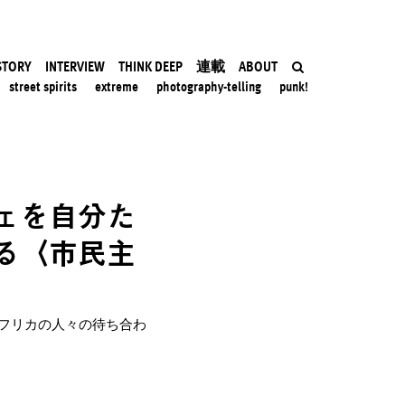
STORY
INTERVIEW
THINK DEEP
連載
ABOUT
street spirits
extreme
photography-telling
punk!
ェを自分た
る〈市民主
フリカの人々の待ち合わ