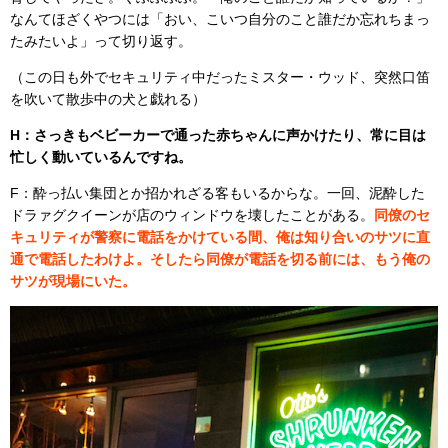
なんてほざくやつには「おい、こいつ自分のこと誰だか忘れちまっ
たみたいよ」って切り返す。
（この日も外でセキュリティ中だったミスター・ウッド、突然口笛
を吹いて散歩中の犬と戯れる）
H：さっきもベビーカーで通った赤ちゃんに声かけたり、常に目は
忙しく動いているんですね。
F：酔っ払い集団とか招かれざる客もいるからな。一回、泥酔した
ドラァグクイーンが店のウィンドウを壊したことがある。
同僚のセ
キュリティが警察に電話をかけている間、俺は知り合いのサツに直
通で電話したわけよ。そしたら同僚が電話を切る前には、もう俺の
サツが現場にいた。