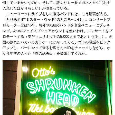
倒しているせいなのか。そして、誰よりも一番メガネとヒゲ（お手
入れしたばかりらしい）が似合っている。
ニューヨークにライブをしに来るバンドには、こう助言が入る。
「とりあえず“ミスター・ウッド”のところへいけ」。
コンサートプ
ロモーター歴は45年、毎年300組のバンドを老舗ベニューにブッキ
ング。4つのフェイスブックアカウントを使いわけ、コンサートをプ
ロモートする（友だちはリミットの5,000人まであともう少し）。画
面の割れたパカパカガラケーにかかってくるシゴトの電話をピック
アップし、バーにやって来るお客さんのIDをチェックしながら、か
なり年季の入った「俺の武勇伝」を披露してくれた。