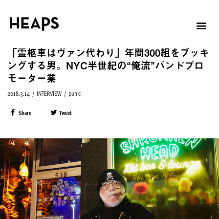
「霊柩車はヴァン代わり」年間300組をブッキ
ングする男。NYC半世紀の“俺流”バンドプロ
モーター業
2018.3.14
/
INTERVIEW
/
punk!
Share
Tweet