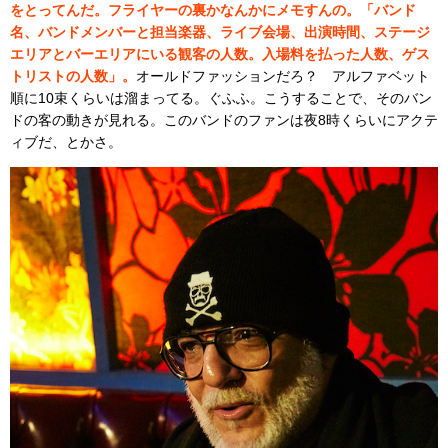
をとってんだ。フライヤーの裏かなんかにメモすんの。「バンド
名、バンドメンバーと担当楽器、ライブ会場、出演時間、ステージ
エリアとバーエリアにいる観客の人数。入場料を払った人数、ゲス
トリストの人数」。
オールドファッションだろ？ アルファベット
順に10束くらいは溜まってる。ぐふふ。こうすることで、そのバン
ドの客の動きが見れる。このバンドのファンは夜8時くらいにアクテ
ィブだ、とかさ。