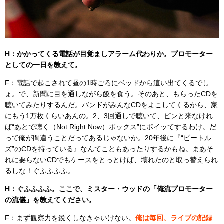
H：かかってくる電話が目覚ましアラーム代わりか。プロモーター
としての一日を教えて。
F：電話で起こされて昼の1時ごろにベッドから這い出てくるでし
ょ。で、新聞に目を通しながら飯を食う。そのあと、もらったCDを
聴いてみたりするんだ。バンドがみんなCDをよこしてくるから、家
にもう1万枚くらいあんの。2、3回通しで聴いて、ピンと来なけれ
ば“あとで聴く（Not Right Now）ボックス”にポイッてするわけ。だ
って俺が間違うことだってあるじゃないか。20年後に『“ビートル
ズ”のCDを持っている』なんてこともあったりするかもね。まあそ
れに要らないCDでもケースをとっとけば、壊れたのと取っ替えられ
るしな！ぐふふふふ。
H：ぐふふふふ。ここで、ミスター・ウッドの「俺流プロモーター
の流儀」を教えてください。
F：まず観察力を鋭くしなきゃいけない。
俺は毎回、ライブの記録