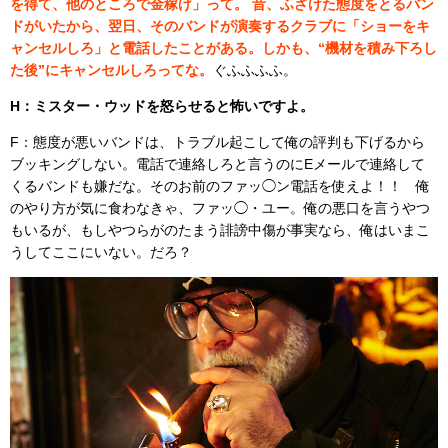
を得て、他のところで金稼げ」って。 昔、ふざけた態度をとるバン
ドがいたから、翌日、そのバンドが演奏するクラブに「ショーをキ
ャンセルしろ」と電話したことがある。しかも、“機材を積み下ろし
た後”にキャンセルしろってな。
ぐふふふふ。
H：ミスター・ウッドを怒らせると怖いですよ。
F：態度が悪いバンドは、トラブル起こして俺の評判も下げるから
ブッキングしない。電話で連絡しろと言うのにEメールで連絡して
くるバンドも嫌だな。そのお前のファッ◯ン電話を使えよ！！ 俺
のやり方が気に食わなきゃ、ファッ◯・ユー。俺の悪口を言うやつ
もいるが、もしやつらがのたまう誹謗中傷が事実なら、俺はいまこ
うしてここにいない。だろ？