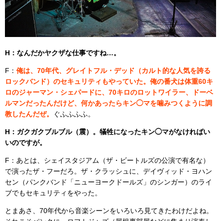
H：なんだかヤクザな仕事ですね…。
F：
俺は、70年代、グレイトフル・デッド（カルト的な人気を誇る
ロックバンド）のセキュリティもやっていた。俺の番犬は体重60キ
ロのジャーマン・シェパードに、70キロのロットワイラー、ドーベ
ルマンだったんだけど、何かあったらキン◯マを噛みつくように調
教したんだぜ。
ぐふふふふ。
H：ガクガクブルブル（震）。犠牲になったキン◯マがなければい
いのですが。
F：あとは、シェイスタジアム（ザ・ビートルズの公演で有名な）
で演ったザ・フーだろ。ザ・クラッシュに、デイヴィッド・ヨハン
セン（パンクバンド「ニューヨークドールズ」のシンガー）のライ
ブでもセキュリティをやった。
とまあさ、70年代から音楽シーンをいろいろ見てきたわけだよね。