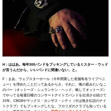
H：ははあ。毎年300バンドをブッキングしているミスター・ウッド
が言うんだから、いいバンドに間違いない、と。
F：まあ、ウェブスターホール（今年閉業した老舗有名ライブベニ
ュー）を埋めたことだってあるからさ。それに、俺の庭みたいなこ
のバー（オットーズ・シュランケン・ヘッド、略してオットーズ）
でやってる毎週日曜のコンサートナイトでバンドを出演させ続けて
15年。CBGBやマックス・カンザス・シティ（今は無き伝説のナイ
トクラブ）でもブッキングしたな。フロリダのクラブも知っている