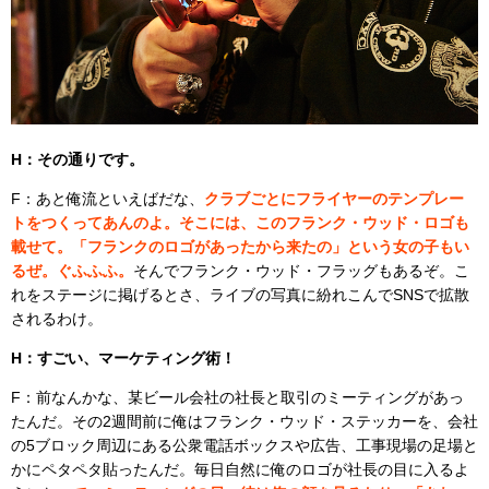
H：その通りです。
F：あと俺流といえばだな、
クラブごとにフライヤーのテンプレー
トをつくってあんのよ。そこには、このフランク・ウッド・ロゴも
載せて。「フランクのロゴがあったから来たの」という女の子もい
るぜ。ぐふふふ。
そんでフランク・ウッド・フラッグもあるぞ。こ
れをステージに掲げるとさ、ライブの写真に紛れこんでSNSで拡散
されるわけ。
H：すごい、マーケティング術！
F：前なんかな、某ビール会社の社長と取引のミーティングがあっ
たんだ。その2週間前に俺はフランク・ウッド・ステッカーを、会社
の5ブロック周辺にある公衆電話ボックスや広告、工事現場の足場と
かにペタペタ貼ったんだ。毎日自然に俺のロゴが社長の目に入るよ