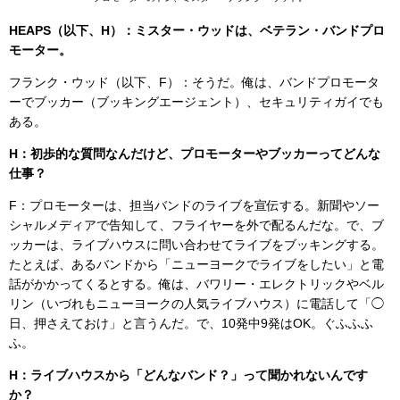
HEAPS（以下、H）：ミスター・ウッドは、ベテラン・バンドプロ
モーター。
フランク・ウッド（以下、F）：そうだ。俺は、バンドプロモータ
ーでブッカー（ブッキングエージェント）、セキュリティガイでも
ある。
H：初歩的な質問なんだけど、プロモーターやブッカーってどんな
仕事？
F：プロモーターは、担当バンドのライブを宣伝する。新聞やソー
シャルメディアで告知して、フライヤーを外で配るんだな。で、ブ
ッカーは、ライブハウスに問い合わせてライブをブッキングする。
たとえば、あるバンドから「ニューヨークでライブをしたい」と電
話がかかってくるとする。俺は、バワリー・エレクトリックやベル
リン（いづれもニューヨークの人気ライブハウス）に電話して「◯
日、押さえておけ」と言うんだ。で、10発中9発はOK。ぐふふふ
ふ。
H：ライブハウスから「どんなバンド？」って聞かれないんです
か？