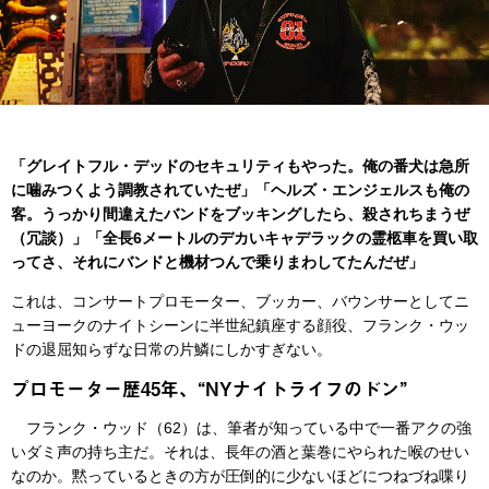
「グレイトフル・デッドのセキュリティもやった。俺の番犬は急所
に噛みつくよう調教されていたぜ」「ヘルズ・エンジェルスも俺の
客。うっかり間違えたバンドをブッキングしたら、殺されちまうぜ
（冗談）」「全長6メートルのデカいキャデラックの霊柩車を買い取
ってさ、それにバンドと機材つんで乗りまわしてたんだぜ」
これは、コンサートプロモーター、ブッカー、バウンサーとしてニ
ューヨークのナイトシーンに半世紀鎮座する顔役、フランク・ウッ
ドの退屈知らずな日常の片鱗にしかすぎない。
プロモーター歴45年、“NYナイトライフのドン”
フランク・ウッド（62）は、筆者が知っている中で一番アクの強
いダミ声の持ち主だ。それは、長年の酒と葉巻にやられた喉のせい
なのか。黙っているときの方が圧倒的に少ないほどにつねづね喋り