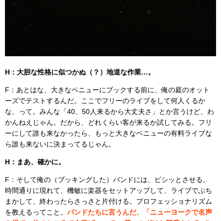
H：大胆な性格に似つかぬ（？）地道な作業…。
F：あとはな、大きなベニューにブックする前に、俺の庭のオット
ーズでテストするんだ。ここでフリーのライブをして何人くるか
な、って。みんな「40、50人来るから大丈夫さ」とか言うけど、わ
かんねえじゃん。だから、どれくらい客が来るか試してみる。フリ
ーにして誰も来なかったら、もっと大きなベニューの有料ライブな
ら誰も来ないに決まってるじゃん。
H：まあ、確かに。
F：そして俺の（ブッキングした）バンドには、ピシッとさせる。
時間通りに現れて、機敏に楽器をセットアップして、ライブでぶち
まかして、終わったらさっさと片付ける。プロフェッショナリズム
を教えるってこと。
バンドたちに言うんだ、「ニューヨークで名声