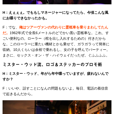
H：えぇぇぇ。でももしマネージャーになってたら、今頃こんな風
にお喋りできなかったかも。
F：でな、
俺はツアーヴァンの代わりに霊柩車を乗りまわしてたん
だ。
1962年式で全長6メートルのどでかい黒い霊柩車な。これ、す
ごい便利なの。ローラー（棺を出し入れするための）付きだから
な。このローラーに重たい機材とかも乗せて、ガラガラって簡単に
収納。10人くらいは余裕で乗れるし、女の子を呼んでパーティー。
まさに、セックス・オン・ザ・ハイウェイだったぜ。ぐふふふふ。
ミスター・ウッド流、ロゴ＆ステッカーのプロモ術
H：ミスター・ウッド、年がら年中喋っていますが、疲れないんで
すか？
F：いいや、話すことになんの問題もないよ。毎日、電話の着信音
で起きるんだから。