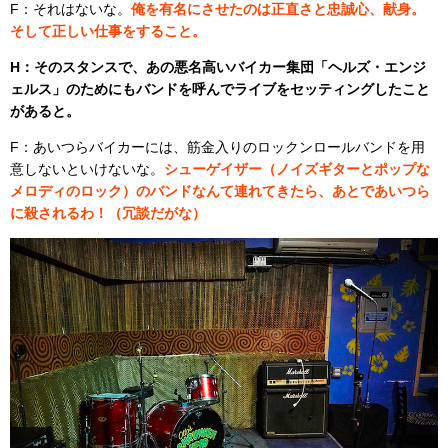
F：それはないな。
俺を有名にさせたのは正直さと忠誠心、献身。
そして正しい仕事をすること。
H：そのスタンスで、あの悪名高いバイカー集団「ヘルズ・エンジ
ェルス」のためにもバンドを呼んでライブをセッティングしたこと
があると。
F：あいつらバイカーには、筋金入りのロックンロールバンドを用
意しないといけないな。
シューゲイザー（ノイズギターとポップな
メロディのロック）のバンドなんて連れてきたら、あとであいつら
に殺されるわ！（冗談だがな）