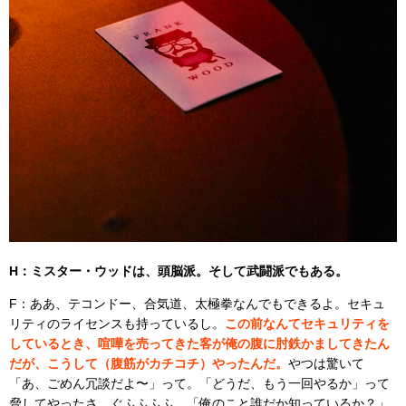
H：ミスター・ウッドは、頭脳派。そして武闘派でもある。
F：ああ、テコンドー、合気道、太極拳なんでもできるよ。セキュ
リティのライセンスも持っているし。
この前なんてセキュリティを
しているとき、喧嘩を売ってきた客が俺の腹に肘鉄かましてきたん
だが、こうして（腹筋がカチコチ）やったんだ。
やつは驚いて
「あ、ごめん冗談だよ〜」って。「どうだ、もう一回やるか」って
脅してやったさ。ぐふふふふ。「俺のこと誰だか知っているか？」