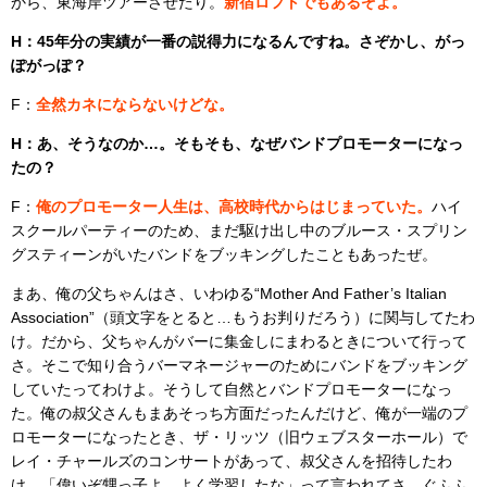
から、東海岸ツアーさせたり。
新宿ロフトでもあるぞよ。
H：45年分の実績が一番の説得力になるんですね。さぞかし、がっ
ぽがっぽ？
F：
全然カネにならないけどな。
H：あ、そうなのか…。そもそも、なぜバンドプロモーターになっ
たの？
F：
俺のプロモーター人生は、高校時代からはじまっていた。
ハイ
スクールパーティーのため、まだ駆け出し中のブルース・スプリン
グスティーンがいたバンドをブッキングしたこともあったぜ。
まあ、俺の父ちゃんはさ、いわゆる“Mother And Father’s Italian
Association”（頭文字をとると…もうお判りだろう）に関与してたわ
け。だから、父ちゃんがバーに集金しにまわるときについて行って
さ。そこで知り合うバーマネージャーのためにバンドをブッキング
していたってわけよ。そうして自然とバンドプロモーターになっ
た。俺の叔父さんもまあそっち方面だったんだけど、俺が一端のプ
ロモーターになったとき、ザ・リッツ（旧ウェブスターホール）で
レイ・チャールズのコンサートがあって、叔父さんを招待したわ
け。「偉いぞ甥っ子よ。よく学習したな」って言われてさ。ぐふふ