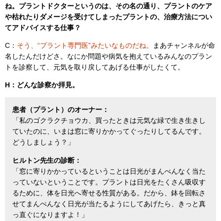
ね。プラントドクターというのは、その名の通り、プラントのケア
や枯れたりダメージを受けてしまったプラントの、治療方法につい
てアドバイスする仕事？
C：
そう、“プラント専門医”みたいなものだね。
まあチャンネルが命
名したんだけどさ。なにか問題や病気を抱えているみんなのプラン
トを診察して、元気を取り戻してあげる仕事がしたくて。
H：どんな診察か拝見。
患者（プラント）のオーナー：
「私のゴクラクチョウカ、買ったときは元気な緑で生き生きし
ていたのに、いまは窓に寄りかかってぐったりしてるんです。
どうしましょう？」
ヒルトン先生の診断：
「窓に寄りかかっているということは日光がまんべんなく当た
っていないということです。プラントは日光をたくさん吸収す
るために、体を日光へ寄せる性質がある。だから、鉢を回転さ
せてまんべんなく日光が当たるようにしてあげたら、きっと真
っ直ぐになりますよ！」