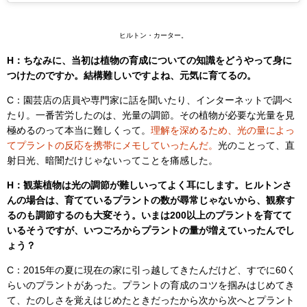
ヒルトン・カーター。
H：ちなみに、当初は植物の育成についての知識をどうやって身に
つけたのですか。結構難しいですよね、元気に育てるの。
C：園芸店の店員や専門家に話を聞いたり、インターネットで調べ
たり。一番苦労したのは、光量の調節。その植物が必要な光量を見
極めるのって本当に難しくって。
理解を深めるため、光の量によっ
てプラントの反応を携帯にメモしていったんだ。
光のことって、直
射日光、暗闇だけじゃないってことを痛感した。
H：観葉植物は光の調節が難しいってよく耳にします。ヒルトンさ
んの場合は、育てているプラントの数が尋常じゃないから、観察す
るのも調節するのも大変そう。いまは200以上のプラントを育てて
いるそうですが、いつごろからプラントの量が増えていったんでし
ょう？
C：2015年の夏に現在の家に引っ越してきたんだけど、すでに60く
らいのプラントがあった。プラントの育成のコツを掴みはじめてき
て、たのしさを覚えはじめたときだったから次から次へとプラント