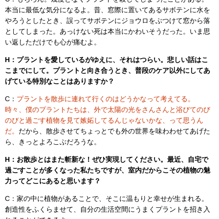
本当に最低な気分になるよ。昔、窓際に置いてあるサボテンに水を
やろうとしたとき、誤ってサボテンにジョウロをぶつけて窓から落
としてしまった。あっけない死は本当にかわいそうだった。いま思
い返しただけでも心が痛むよ。
H：プラントを愛しているがゆえに、それはつらい。悲しい話はこ
こまでにして。プラントと向き合うとき、普段のケア以外にしてあ
げている特別なことはありますか？
C：
プラントを散歩に連れて行くのはどうかなって考えてる。
時々、僕のプラントたちは、外で太陽の光をさんさんと浴びてのび
のびと過ごす植物を見て嫉妬してるんじゃないかな、って思うん
だ。
だから、散歩させてちょっとでも外の世界を味わわせてあげた
ら、きっとよろこぶだろうな。
H：お散歩とはまた斬新な！ぜひ実現してください。最近、自宅で
過ごすことが多くなった私たちですが、室内だからこその植物の魅
力ってどこにあると思います？
C：家の中に植物があることで、そこに温もりと幸せが生まれる。
創造性をふくらませて、自分の生活空間にうまくプラントを招き入