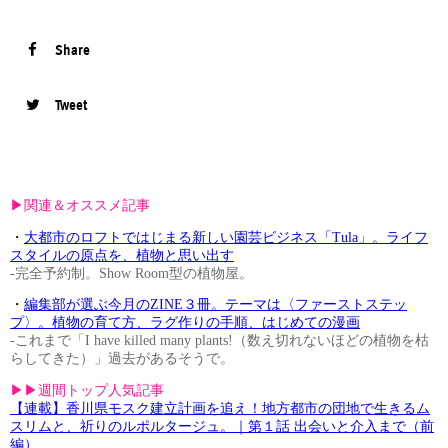
Share
Tweet
▶︎関連＆オススメ記事
・
大都市のロフトではじまる新しい園芸ビジネス「Tula」。ライフ
スタイルの原点を、植物と思い出す
-完全予約制。Show Room型の植物屋。
・
編集部が選ぶ今月のZINE３冊。テーマは〈ファーストステッ
プ〉。植物の育て方、ラグ作りの手順、はじめての漫画
-これまで「I have killed many plants!（数え切れないほどの植物を枯
らしてきた）」過去があるそうで。
▶︎▶︎週間トップ人気記事
【連載】香川県モスク建立計画を追え！地方都市の団地で生きるム
スリムと、祈りのルポルタージュ。｜第１話 出会いと介入まで（前
編）