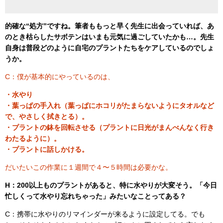
的確な“処方”ですね。筆者ももっと早く先生に出会っていれば、あ
のとき枯らしたサボテンはいまも元気に過ごしていたかも…。先生
自身は普段どのように自宅のプラントたちをケアしているのでしょ
うか。
C：僕が基本的にやっているのは、
・水やり
・葉っぱの手入れ（葉っぱにホコリがたまらないようにタオルなど
で、やさしく拭きとる）。
・プラントの鉢を回転させる（プラントに日光がまんべんなく行き
わたるように）。
・プラントに話しかける。
だいたいこの作業に１週間で４〜５時間は必要かな。
H：200以上ものプラントがあると、特に水やりが大変そう。「今日
忙しくって水やり忘れちゃった」みたいなことってある？
C：携帯に水やりのリマインダーが来るように設定してる。でも