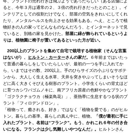
年、プラントの売れ行きは飛ぶようであったらしい（ある店舗によ
ると、今年３月は通常の２、３倍の売れ行きだったとのこと）。イ
ンテリアとしての役割だけでなく、部屋の空気をきれいにしてくれ
たり、メンタルヘルスを向上させる効果もある。へえ、ところで植
物好きの人の家ってどんなものなんだろう、とインターネットで見
ていると、別格の家を見かけた。
部屋に緑が飾られているというよ
りは、植物園に椅子が置いてあるといった方が近い。
200以上のプラントを集めて自宅で栽培する植物家（そんな言葉
はないが）、
ヒルトン・カーター
さんの家だ。
６年前まではいたっ
て普通の暮らしをしていたらしいが、最初の一つを手に入れてか
ら、いまではその数、200以上。手のひらサイズの小ぶりなサボテ
ンから、大人しく生える水草、天井を突きやぶってしまいそうなほ
どに高く大きくそびえる樹形のプラント。小学生くらいの背丈ほど
に育つカシワバゴムノキに、南アフリカ原産の色鮮やかなプラント
「ゴクラクチョウカ（極楽鳥花）」、亜熱帯に生息するつる状のプ
ラント「フィロデンドロン」。
「植物って、癒される。好き」ではなく「植物を愛でる」のがヒル
トン。暮らしの基準、暮らしの真ん中に、植物。
「僕が最初に手に
入れたプラント、名前は“フランク”。もう、かれこれ６年の付き合
いになる。フランクは少し気難しいやつなんだ」。
ヒルトンさん