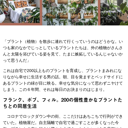
「プラント（植物）を散歩に連れて行くっていうのはどうかな。い
つも家のなかでじっとしているプラントたちは、外の植物がさんさ
んと太陽を浴びている姿を見て、たまに嫉妬しているんじゃないか
って思うんだ」
これは自宅で200以上ものプラントを育成し、プラントまみれにな
りながら幸せに生活する男の話。朝、目を覚ますとベッドサイドに
あるプラントの緑が目に映る。幸せな気分になって思わずニヤけて
しまう。この６年間、それは毎日のお決まりのはじまり。
フランク、ボブ、フィル。200の個性豊かなプラントた
ちとの同居生活
コロナでロックダウン中の街、ここだけはあちこちで行列ができ
ていた。植物屋だ。自主隔離で自宅で過ごすことが多くなった今