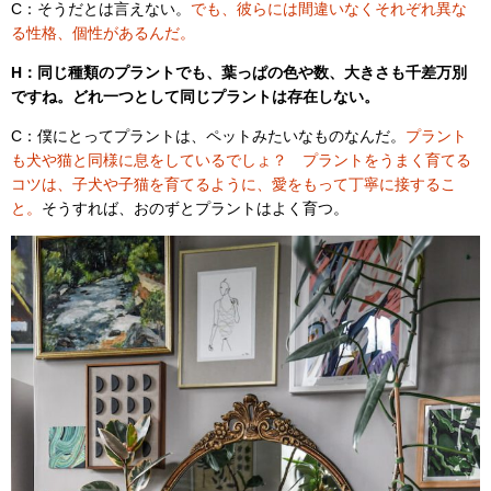
C：そうだとは言えない。
でも、彼らには間違いなくそれぞれ異な
る性格、個性があるんだ。
H：同じ種類のプラントでも、葉っぱの色や数、大きさも千差万別
ですね。どれ一つとして同じプラントは存在しない。
C：僕にとってプラントは、ペットみたいなものなんだ。
プラント
も犬や猫と同様に息をしているでしょ？ プラントをうまく育てる
コツは、子犬や子猫を育てるように、愛をもって丁寧に接するこ
と。
そうすれば、おのずとプラントはよく育つ。