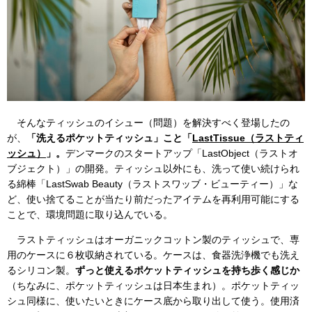
そんなティッシュのイシュー（問題）を解決すべく登場したの
が、
「洗えるポケットティッシュ」こと「
LastTissue（ラストティ
ッシュ）
」。
デンマークのスタートアップ「LastObject（ラストオ
ブジェクト）」の開発。ティッシュ以外にも、洗って使い続けられ
る綿棒「LastSwab Beauty（ラストスワッブ・ビューティー）」な
ど、使い捨てることが当たり前だったアイテムを再利用可能にする
ことで、環境問題に取り込んでいる。
ラストティッシュはオーガニックコットン製のティッシュで、専
用のケースに６枚収納されている。ケースは、食器洗浄機でも洗え
るシリコン製。
ずっと使えるポケットティッシュを持ち歩く感じか
（ちなみに、ポケットティッシュは日本生まれ）。ポケットティッ
シュ同様に、使いたいときにケース底から取り出して使う。使用済