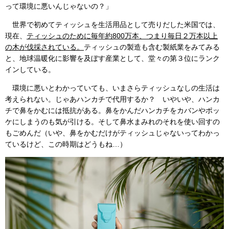
って環境に悪いんじゃないの？」
世界で初めてティッシュを生活用品として売りだした米国では、
現在、
ティッシュのために毎年約800万本、つまり毎日２万本以上
の木が伐採されている。
ティッシュの製造も含む製紙業をみてみる
と、地球温暖化に影響を及ぼす産業として、堂々の第３位にランク
インしている。
環境に悪いとわかっていても、いまさらティッシュなしの生活は
考えられない。じゃあハンカチで代用するか？ いやいや、ハンカ
チで鼻をかむには抵抗がある。鼻をかんだハンカチをカバンやポッ
ケにしまうのも気が引ける。そして鼻水まみれのそれを使い回すの
もごめんだ（いや、鼻をかむだけがティッシュじゃないってわかっ
ているけど、この時期はどうもね…）