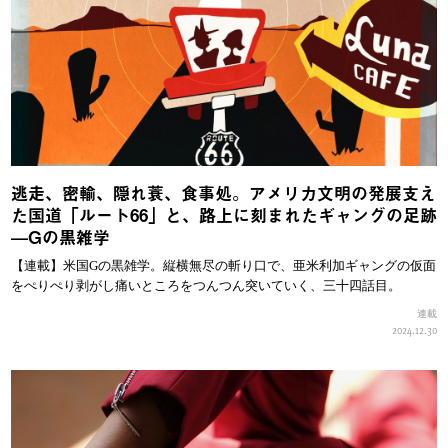
逃走、密輸、隠れ蓑、食事処。アメリカ文明の発展支え
た国道「ルート66」と、路上に刻まれたギャングの足跡
—Gの黒雑学
【連載】米国Gの黒雑学。縦横無尽の斬り口で、亜米利加ギャングの仮面
をぺりぺり剥がし痛いところをつんつん突いていく、三十四話目。
連載
2024.12.30