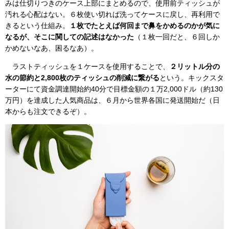
みは仕切りつきのケース上部にまとめるので、使用前ティッシュが
汚れる心配はない。６枚使い切れば洗ってケースに戻し、再利用で
きるという仕組み。
１枚でたとえば何回まで鼻をかめるのかが気に
なるが、そこに関しての記述はなかった
（１枚一回だと、６回しか
かめないなあ、困るなあ）。
ラストティッシュを１ケースを使用することで、
２リットル分の
水の節約と2,800枚のティッシュの削減に繋がる
という。キックスタ
ーターにて資金調達開始約40分で目標金額の１万2,000ドル（約130
万円）を達成した人気商品は、６月から世界各国に発送開始だ（日
本からも注文できるぞ）。