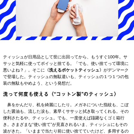
ティッシュが日用品として世に出回ってから、もうすぐ100年。サ
サッと気軽に使ってポイッと捨てる。「でも、使い捨てって環境に
悪いよね？」。そこに
〈洗えるポケットティッシュ〉
がデンマーク
で登場した。ティッシュの無駄遣いも、ティッシュの１つ１つの包
装の無駄もやめよう、という発想だ。
洗って何度も使える〈“コットン製”のティッシュ〉
鼻をかんだり、机を綺麗にしたり。メガネについた指紋も、こぼ
した醤油も、流した涙も、素早くササッと拭き取ってくれる。その
便利さたるや、ティッシュ。でも、一度使えば躊躇なくゴミ箱行
き。さまざまな“使い捨て”が見直されるいま、ティッシュにもその
波がきた。「いままで当たり前に使い捨てていたけど、多用するの