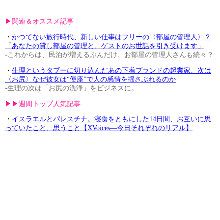
▶︎関連＆オススメ記事
・
かつてない旅行時代、新しい仕事はフリーの〈部屋の管理人〉？
「あなたの貸し部屋の管理と、ゲストのお世話を引き受けます」
-これからは、民泊が増えるぶんだけ、お部屋の管理人さんも続々？
・
生理というタブーに切り込んだあの下着ブランドの起業家、次は
〈お尻〉なぜ彼女は“便座”で人の感情を揺さぶれるのか
-生理の次は「お尻の洗浄」をビジネスに。
▶︎▶︎週間トップ人気記事
・
イスラエルとパレスチナ。寝食をともにした14日間、お互いに思
っていたこと、思うこと【XVoices—今日それぞれのリアル】