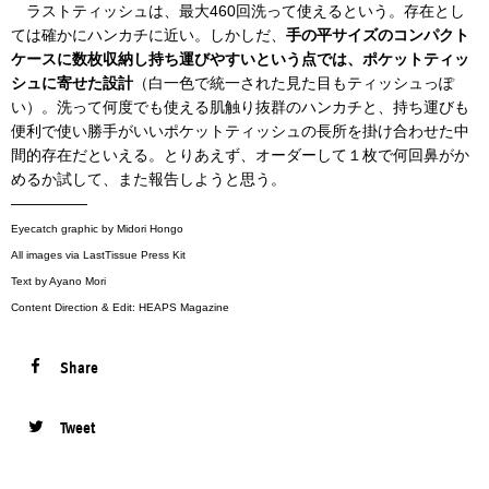
ラストティッシュは、最大460回洗って使えるという。存在とし
ては確かにハンカチに近い。しかしだ、
手の平サイズのコンパクト
ケースに数枚収納し持ち運びやすいという点では、ポケットティッ
シュに寄せた設計
（白一色で統一された見た目もティッシュっぽ
い）。洗って何度でも使える肌触り抜群のハンカチと、持ち運びも
便利で使い勝手がいいポケットティッシュの長所を掛け合わせた中
間的存在だといえる。とりあえず、オーダーして１枚で何回鼻がか
めるか試して、また報告しようと思う。
—————
Eyecatch graphic by Midori Hongo
All images via LastTissue Press Kit
Text by Ayano Mori
Content Direction & Edit: HEAPS Magazine
Share
Tweet