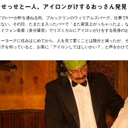
でせっせと一人、アイロンがけするおっさん発見
業”のバーが軒を連ねる街、ブルックリンのウィリアムズバーグ。仕事で
はない。その日、たまたま入ったバーで「また家賃上がっちゃったよ」
ッドフォン装着（多分爆音）でリズミカルにアイロンがけをする長身の
ーヨークに住みはじめてから、人を見て驚くことは随分と減ったが、
様子を伺っていると、お客に「アイロンしてほしいかい？」と声をかけ