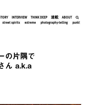
STORY
INTERVIEW
THINK DEEP
連載
ABOUT
street spirits
extreme
photography-telling
punk!
ーの片隅で
a.k.a