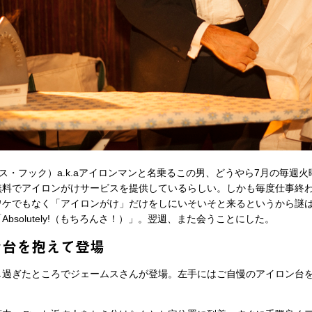
ームス・フック）a.k.aアイロンマンと名乗るこの男、どうやら7月の毎週
無料でアイロンがけサービスを提供しているらしい。しかも毎度仕事終
ケでもなく「アイロンがけ」だけをしにいそいそと来るというから謎
bsolutely!（もちろんさ！）」。翌週、また会うことにした。
ン台を抱えて登場
過ぎたところでジェームスさんが登場。左手にはご自慢のアイロン台