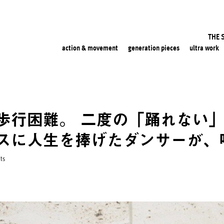
THE 
action & movement
generation pieces
ultra work
歩行困難。 二度の「踊れない」
スに人生を捧げたダンサーが、
its