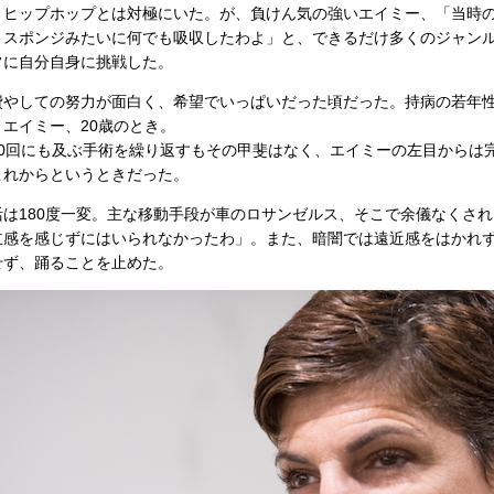
ヒップホップとは対極にいた。が、負けん気の強いエイミー、「当時
、スポンジみたいに何でも吸収したわよ」と、できるだけ多くのジャン
常に自分自身に挑戦した。
やしての努力が面白く、希望でいっぱいだった頃だった。持病の若年
エイミー、20歳のとき。
0回にも及ぶ手術を繰り返すもその甲斐はなく、エイミーの左目からは
これからというときだった。
は180度一変。主な移動手段が車のロサンゼルス、そこで余儀なくされ
立感を感じずにはいられなかったわ」。また、暗闇では遠近感をはかれ
せず、踊ることを止めた。