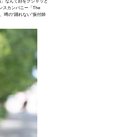
ね」なんて顔をクシャッと
ンスカンパニー「The
ター、噂の“踊れない”振付師