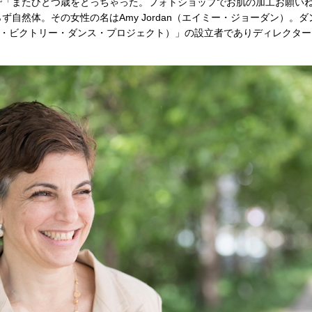
「またひとつ歳をとっちゃった。フォトショップでお肌の加工お願い
自然体。その女性の名はAmy Jordan（エイミー・ジョーダン）。ダ
Project（ザ・ビクトリー・ダンス・プロジェクト）」の設立者でありディレク