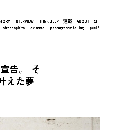
STORY
INTERVIEW
THINK DEEP
連載
ABOUT
street spirits
extreme
photography-telling
punk!
宣告。 そ
叶えた夢