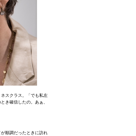
トネスクラス。「でも私左
のとき確信したの。あぁ、
てが順調だったときに訪れ