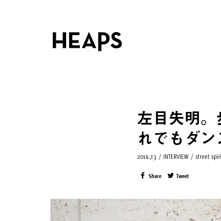
左目失明。
れでもダン
2016.7.3
/
INTERVIEW
/
street spir
Share
Tweet