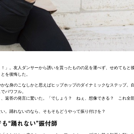
よ！」。友人ダンサーから誘いを貰ったものの足を運べず、せめてもと
ことを後悔した。
やかな身のこなしかと思えばヒップホップのダイナミックなステップ。
ュでパワフル。
、返答の発言に驚いた。「でしょう？ ねぇ、想像できる？ これ全部
ない。踊れないのなら、そもそもどうやって振り付けを？
でも“踊れない”振付師