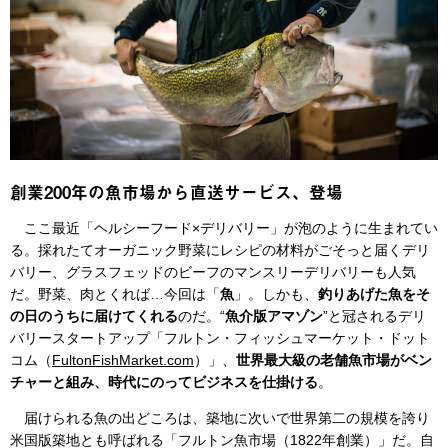
創業200年の魚市場から直送サービス、登場
ここ最近「ヘルシーフード×デリバリー」が泡のように生まれてい
る。採れたてオーガニック野菜にレシピの材料がごそっと届くデリ
バリー、グラスフェッドのビーフのマンスリーデリバリーも人気
だ。野菜、肉とくれば…今回は「
魚
」。しかも、
釣りあげた魚をそ
の日のうちに届けてくれる
のだ。“
魚介版アマゾン
”と冠されるデリ
バリースタートアップ「フルトン・フィッシュマーケット・ドット
コム（
FultonFishMarket.com
）」、
世界最大級の老舗魚市場がベン
チャーと組み、時代にのってビジネスを仕掛ける
。
届けられる魚の出どころは、築地に次いで世界第二の規模を誇り
米国版築地とも呼ばれる「フルトン魚市場（1822年創業）」だ。自