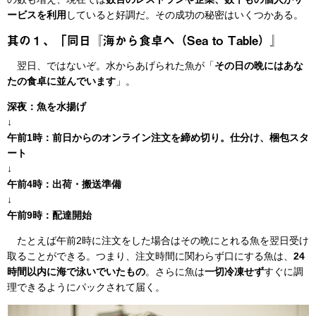
ービスを利用
していると好調だ。その成功の秘密はいくつかある。
其の１、「同日『海から食卓へ（Sea to Table）』
翌日、ではないぞ。水からあげられた魚が「
その日の晩にはあな
たの食卓に並んでいます
」。
深夜：魚を水揚げ
↓
午前1時：前日からのオンライン注文を締め切り。仕分け、梱包スタ
ート
↓
午前4時：出荷・搬送準備
↓
午前9時：配達開始
たとえば午前2時に注文をした場合はその晩にとれる魚を翌日受け
取ることができる。つまり、注文時間に関わらず口にする魚は、
24
時間以内に海で泳いでいたもの
。さらに魚は
一切冷凍せず
すぐに調
理できるようにパックされて届く。