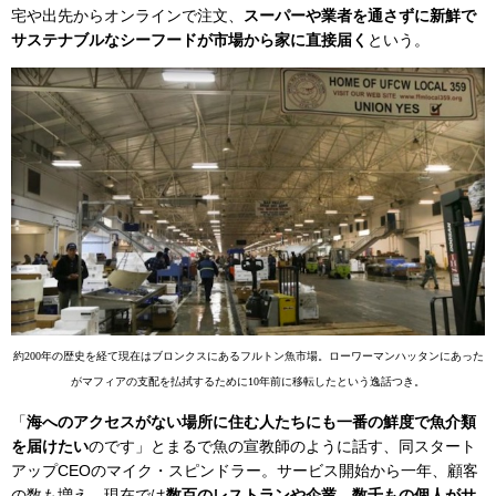
宅や出先からオンラインで注文、
スーパーや業者を通さずに新鮮で
サステナブルなシーフードが市場から家に直接届く
という。
約200年の歴史を経て現在はブロンクスにあるフルトン魚市場。ローワーマンハッタンにあった
がマフィアの支配を払拭するために10年前に移転したという逸話つき。
「
海へのアクセスがない場所に住む人たちにも一番の鮮度で魚介類
を届けたい
のです」とまるで魚の宣教師のように話す、同スタート
アップCEOのマイク・スピンドラー。サービス開始から一年、顧客
の数も増え、現在では
数百のレストランや企業、数千もの個人がサ