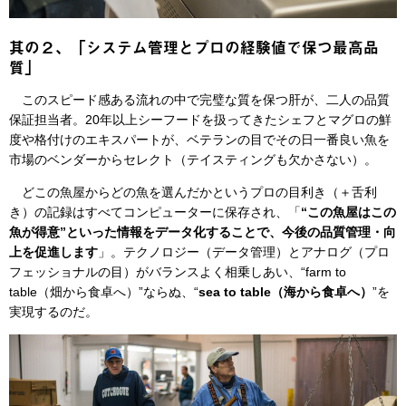
其の２、「システム管理とプロの経験値で保つ最高品
質」
このスピード感ある流れの中で完璧な質を保つ肝が、二人の品質
保証担当者。20年以上シーフードを扱ってきたシェフとマグロの鮮
度や格付けのエキスパートが、ベテランの目でその日一番良い魚を
市場のベンダーからセレクト（テイスティングも欠かさない）。
どこの魚屋からどの魚を選んだかというプロの目利き（＋舌利
き）の記録はすべてコンピューターに保存され、「
“この魚屋はこの
魚が得意”といった情報をデータ化することで、今後の品質管理・向
上を促進します
」。テクノロジー（データ管理）とアナログ（プロ
フェッショナルの目）がバランスよく相乗しあい、“farm to
table（畑から食卓へ）”ならぬ、“
sea to table（海から食卓へ）
”を
実現するのだ。