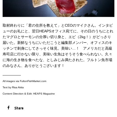
取材終わりに「君の住所を教えて」とCEOのマイクさん。インタビ
ューのお礼にと、翌日HEAPSオフィス宛てに、その日のうちにとれ
たマグロとサーモンの分厚い切り身と、エビ（2kg！）がどっさり
届いた。新鮮なうちにいただこうと編集部メンバー、オフィスのキ
ッチンで刺身にしてさっそく味見。美味い…！ アメリカだと高級
寿司店に行かない限り、美味い生魚はそうそう食べられない。久々
に海の生き物を食べたな、としみじみ満たされた。フルトン魚市場
のみなさん、ありがとうございます！
—————
All images via FultonFishMarket.com
Text by Risa Akita
Content Direction & Edit: HEAPS Magazine
Share