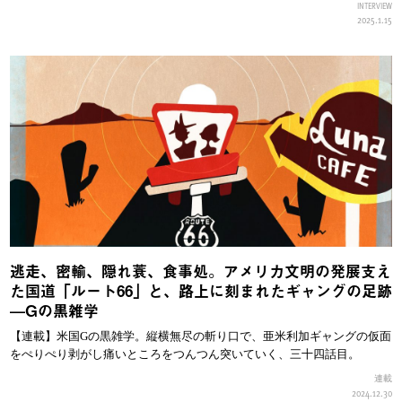
INTERVIEW
2025.1.15
逃走、密輸、隠れ蓑、食事処。アメリカ文明の発展支え
た国道「ルート66」と、路上に刻まれたギャングの足跡
—Gの黒雑学
【連載】米国Gの黒雑学。縦横無尽の斬り口で、亜米利加ギャングの仮面
をぺりぺり剥がし痛いところをつんつん突いていく、三十四話目。
連載
2024.12.30