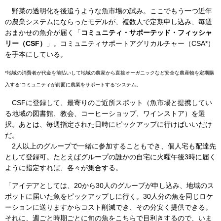
野菜の透明化を後追うような魚市場の試み。ここでもう一つ近年
の農業システムにならったモデルが、複数人で定期申し込み、毎週
おまかせの魚介が届く「
コミュニティ・サポーテッド・フィッシャ
リー（CSF）
」。コミュニティサポートアグリカルチャー（CSA*）
を手本にしている。
*地域の消費者が代金を前払いして地域の農家から直接オーガニックなど安全な農産物を定期購
入する“コミュニティが前面に農業をサポートする”システム。
CSFに登録して、最寄りのご近所スポット（魚市場と提携してい
る地域の図書館、教会、コーヒーショップ、ワインストア）を選
択。あとは、毎週指定された日時にピックアップに行けばいいだけ
だ。
2人以上のグループで一緒に参加することもでき、個人宅も配達先
として登録可。たとえばグループの誰かの自宅に火曜午後3時に届く
ように指定すれば、各々が集合する。
「アイデアとしては、20から30人のグループが申し込み、地域のス
ポットに届いた魚をピックアップしに行く。30人分の魚を同じロケ
ーションに送りますからコスト削減でき、その分安く提供できる。
それに、週ごと時期ごとに旬の魚をこちらで目利きするので、いま