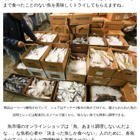
まで食べたことのない魚を美味しくトライしてもらえますね」
商品は一つ一つ梱包されていて、シェアはディナー2食分の魚介で18ドル。届けられられた魚の
説明とレシピは配達日にEメールで届くから、知らない魚でも簡単に調理できる。
魚市場のオンラインショップは「魚、あまり調理しないんだよ
な…」な魚初心者や「決まった魚しか食べない」人のために、各魚
介の下ごしらえなど調理動画も充実させている。