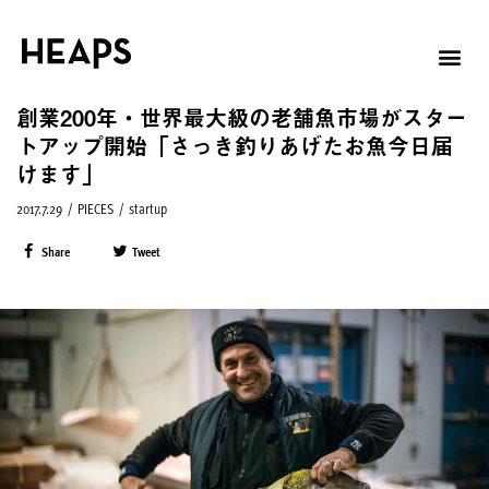
創業200年・世界最大級の老舗魚市場がスター
トアップ開始「さっき釣りあげたお魚今日届
けます」
2017.7.29
/
PIECES
/
startup
Share
Tweet