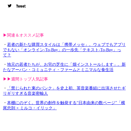
Tweet
▶︎関連＆オススメ記事
・
若者の新たな購買スタイルは「携帯メッセ」。ウェブでもアプリ
でもない「オンライン-To-Buy」の一歩先「テキスト-To-Buy」っ
て？
・
地元の若者たちが、お宅の芝生に「畑インストールします」。新
たなアーバン・コミュニティ・ファームとミニマルな食生活
▶︎▶︎週間トップ人気記事
・
「禁じられた東のパンク」を史上初、英音楽番組に出演させたギ
リギリすぎる音楽密輸人
・
本棚にのぞく。世界の創作を触発する“日本由来の数ページ”「横
尾忠則 × ミルコ・イリック」